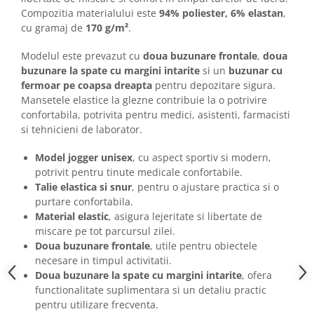
Camasi
Compozitia materialului este
94% poliester, 6% elastan
,
Pantaloni
cu gramaj de
170 g/m²
.
Pantaloni cu pieptar
Modelul este prevazut cu
doua buzunare frontale
,
doua
Hanorace
buzunare la spate cu margini intarite
si un
buzunar cu
Jachete
fermoar pe coapsa dreapta
pentru depozitare sigura.
Impermeabile
Mansetele elastice la glezne contribuie la o potrivire
Veste
confortabila, potrivita pentru medici, asistenti, farmacisti
si tehnicieni de laborator.
Reflectorizante
Incaltaminte
Model jogger unisex
, cu aspect sportiv si modern,
Incaltaminte de lucru si protectie
potrivit pentru tinute medicale confortabile.
Talie elastica si snur
, pentru o ajustare practica si o
Incaltaminte de oras si munte
purtare confortabila.
Echipamente medicale
Material elastic
, asigura lejeritate si libertate de
Manusi de protectie
miscare pe tot parcursul zilei.
Doua buzunare frontale
, utile pentru obiectele
Accesorii pentru protectia capului
necesare in timpul activitatii.
Casti de protectie
Doua buzunare la spate cu margini intarite
, ofera
functionalitate suplimentara si un detaliu practic
Antifoane
pentru utilizare frecventa.
Ochelari de protectie si viziere