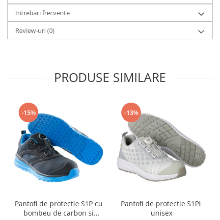
Table magnetice (whiteboard-uri)
Intrebari frecvente
Electronice si accesorii tech
Gadgeturi mobile
Review-uri
(0)
Securitate digitala
Adaptoare de calatorie
PRODUSE SIMILARE
Baterii si acumulatori
Cabluri si conectivitate
Incarcatoare wireless
-15%
-13%
Incarcatoare cu fir si auto
Ceasuri smart - Smartwatch
Baterii externe - Powerbanks
Accesorii localizare (FindMy)
Cartuse, tonere, consumabile PC
Standuri PC si suporturi
Pantofi de protectie S1P cu
Pantofi de protectie S1PL
ergonomice
bombeu de carbon si
unisex