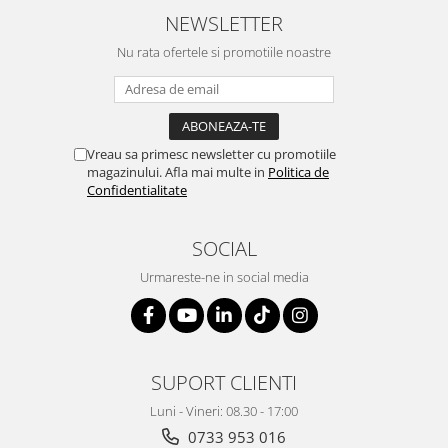
NEWSLETTER
Genti, huse si rucsacuri de laptop
Nu rata ofertele si promotiile noastre
Genti de plaja si cumparaturi
Portofele si portcarduri RFID
Sport si accesorii outdoor
Sticle, cani si termosuri to go
Vreau sa primesc newsletter cu promotiile
magazinului. Afla mai multe in
Politica de
Sport, jocuri si accesorii
Confidentialitate
Gratare si picnic
Plaja si relaxare
SOCIAL
Genti frigorifice
Urmareste-ne in social media
Ochelari de soare
Lanyards si brelocuri
Umbrele
SUPORT CLIENTI
Scule, unelte si iluminat
Luni - Vineri: 08.30 - 17:00
Unelte multifunctionale si bricege
0733 953 016
(multitools)