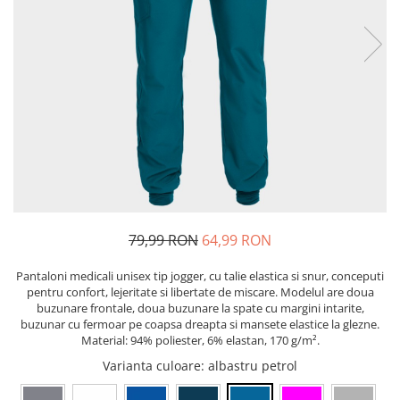
Bibliorafturi, caiete mecanice,
separatoare
Capsatoare, capse si perforatoare
Caiete si blocnotesuri
Dosare, folii protectie si mape
Accesorii diverse pentru birou
Etichetare si ambalare
Arhivare si depozitare
Instrumente de scris
79,99 RON
64,99 RON
Pixuri de plastic
Pixuri metalice
Pantaloni medicali unisex tip jogger, cu talie elastica si snur, conceputi
Pixuri cu gel
pentru confort, lejeritate si libertate de miscare. Modelul are doua
buzunare frontale, doua buzunare la spate cu margini intarite,
Stilouri
buzunar cu fermoar pe coapsa dreapta si mansete elastice la glezne.
Seturi de scris Premium
Material: 94% poliester, 6% elastan, 170 g/m².
Instrumente de scris eco
Varianta culoare
: albastru petrol
Creioane mecanice si grafit