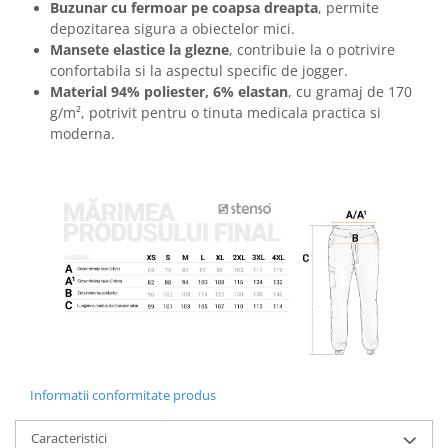
Buzunar cu fermoar pe coapsa dreapta
, permite
Masti de protectie respiratorie
depozitarea sigura a obiectelor mici.
Sepci, caciuli si esarfe
Mansete elastice la glezne
, contribuie la o potrivire
Pachete promotionale
confortabila si la aspectul specific de jogger.
Material 94% poliester, 6% elastan
, cu gramaj de 170
Accesorii pentru protectia muncii
g/m², potrivit pentru o tinuta medicala practica si
Sosete de lucru
moderna.
Branturi
Diverse accesorii
Articole de unica folosinta
Copii - tricouri si hanorace
Comunicare si prezentare
Flipchart-uri
Ecrane Interactive
Sisteme de afisare
Ecrane de proiectie
Informatii conformitate produs
Accesorii prezentare
Caracteristici