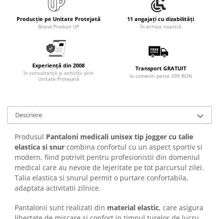
Articole pentru rufe, casa,
geamuri, mobila
Producție pe Unitate Protejată
11 angajați cu dizabilități
Brand Product UP
în echipa noastră
Articole pentru birou, suprafete,
pardoseli
Intretinere si odorizante masina
Experiență din 2008
Transport GRATUIT
Saci de gunoi
în consultanță și achiziții prin
la comenzi peste 399 RON
Unitate Protejată
Accesorii pentru curatenie
Tipografie si stampile
Formulare tipizate
Descriere
Caiete si blocnotesuri
Produsul
Pantaloni medicali unisex tip jogger cu talie
personalizate
elastica si snur
combina confortul cu un aspect sportiv si
Stampile, tusiere si tus
modern, fiind potrivit pentru profesionistii din domeniul
medical care au nevoie de lejeritate pe tot parcursul zilei.
Protectia muncii si Imbracaminte
Talia elastica si snurul permit o purtare confortabila,
Imbracaminte
adaptata activitatii zilnice.
Tricouri
Pantalonii sunt realizati din
material elastic
, care asigura
Bluze & Pulovere
libertate de miscare si confort in timpul turelor de lucru.