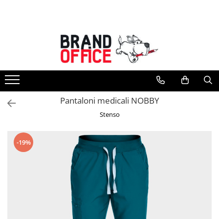
Toate Produsele
Unitate Protejata - PRODUCTIE
Hartie copiator si produse
tipografice
Produse consumabile din hartie
Pantaloni medicali NOBBY
Detergenti si dezinfectanti
Stenso
Formulare tipizate
Saci menajeri (Unitate Protejata)
-19%
Agende, calendare si organizatoare
Agende personalizabile
Organizatoare business
Birotica si papetarie
Hartie si articole din hartie