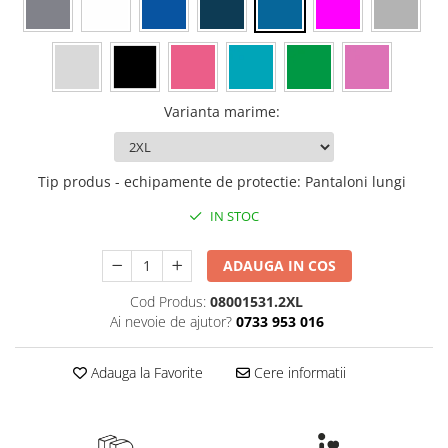
Rollere
Finelinere
Textmarkere
Markere diverse
Carioci si creioane colorate
Varianta marime
:
Rezerve instrumente scris
Tavite documente si suporturi
Tip produs - echipamente de protectie
:
Pantaloni lungi
Ascutitori, radiere, agrafe
IN STOC
Foarfece pentru birou
Curatenie si igiena
ADAUGA IN COS
Produse Antibacteriene
Cod Produs:
08001531.2XL
Articole pentru baie
Ai nevoie de ajutor?
0733 953 016
Articole pentru bucatarie
Adauga la Favorite
Cere informatii
Maturi, mopuri si galeti
Hartie igienica, prosoape hartie si
dispensere