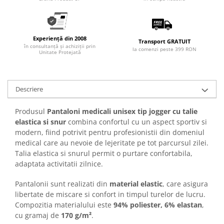
Experiență din 2008
Transport GRATUIT
în consultanță și achiziții prin
la comenzi peste 399 RON
Unitate Protejată
Descriere
Produsul
Pantaloni medicali unisex tip jogger cu talie
elastica si snur
combina confortul cu un aspect sportiv si
modern, fiind potrivit pentru profesionistii din domeniul
medical care au nevoie de lejeritate pe tot parcursul zilei.
Talia elastica si snurul permit o purtare confortabila,
adaptata activitatii zilnice.
Pantalonii sunt realizati din
material elastic
, care asigura
libertate de miscare si confort in timpul turelor de lucru.
Compozitia materialului este
94% poliester, 6% elastan
,
cu gramaj de
170 g/m²
.