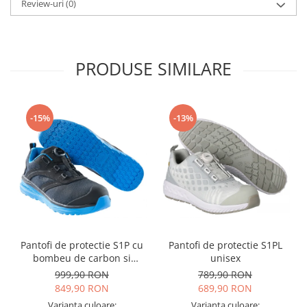
Review-uri
(0)
PRODUSE SIMILARE
-15%
-13%
Pantofi de protectie S1P cu
Pantofi de protectie S1PL
bombeu de carbon si
unisex
inchidere BOAÂ® Fit
999,90 RON
789,90 RON
849,90 RON
689,90 RON
Varianta culoare:
Varianta culoare: