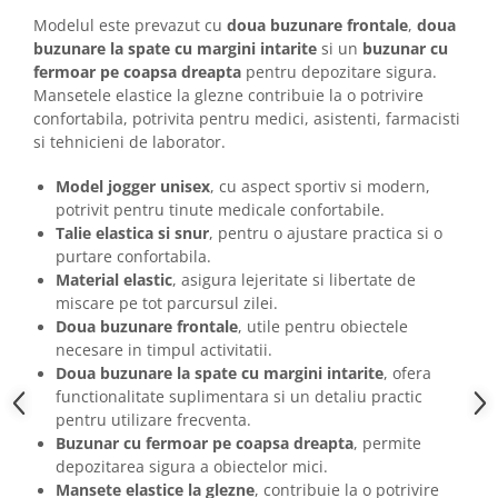
Modelul este prevazut cu
doua buzunare frontale
,
doua
buzunare la spate cu margini intarite
si un
buzunar cu
fermoar pe coapsa dreapta
pentru depozitare sigura.
Mansetele elastice la glezne contribuie la o potrivire
confortabila, potrivita pentru medici, asistenti, farmacisti
si tehnicieni de laborator.
Model jogger unisex
, cu aspect sportiv si modern,
potrivit pentru tinute medicale confortabile.
Talie elastica si snur
, pentru o ajustare practica si o
purtare confortabila.
Material elastic
, asigura lejeritate si libertate de
miscare pe tot parcursul zilei.
Doua buzunare frontale
, utile pentru obiectele
necesare in timpul activitatii.
Doua buzunare la spate cu margini intarite
, ofera
functionalitate suplimentara si un detaliu practic
pentru utilizare frecventa.
Buzunar cu fermoar pe coapsa dreapta
, permite
depozitarea sigura a obiectelor mici.
Mansete elastice la glezne
, contribuie la o potrivire