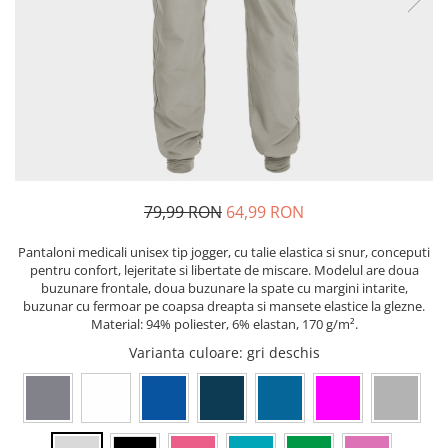
Pixuri cu gel
ergonomice
Echipamente medicale
Stilouri
Suporturi si huse telefoane &
Seturi de scris Premium
Manusi de protectie
tablete
Instrumente de scris eco
Accesorii pentru protectia capului
Periferice PC si accesorii
Creioane mecanice si grafit
Ergnonomice
Casti de protectie
Rollere
Antifoane
Audio
Finelinere
Ochelari de protectie si viziere
Boxe portabile
Textmarkere
Masti de protectie respiratorie
Casti
Markere diverse
79,99 RON
64,99 RON
Sepci, caciuli si esarfe
Carioci si creioane colorate
Pachete promotionale
Pantaloni medicali unisex tip jogger, cu talie elastica si snur, conceputi
Rezerve instrumente scris
pentru confort, lejeritate si libertate de miscare. Modelul are doua
Accesorii pentru protectia muncii
Tavite documente si suporturi
buzunare frontale, doua buzunare la spate cu margini intarite,
buzunar cu fermoar pe coapsa dreapta si mansete elastice la glezne.
Sosete de lucru
Ascutitori, radiere, agrafe
Material: 94% poliester, 6% elastan, 170 g/m².
Branturi
Foarfece pentru birou
Varianta culoare
: gri deschis
Diverse accesorii
Articole de unica folosinta
Copii - tricouri si hanorace