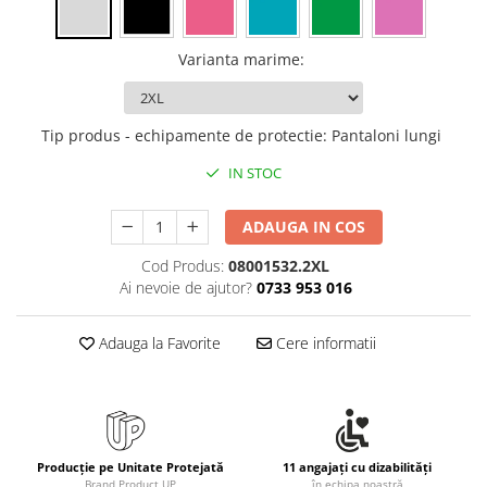
Varianta marime
:
Tip produs - echipamente de protectie
:
Pantaloni lungi
IN STOC
ADAUGA IN COS
Cod Produs:
08001532.2XL
Ai nevoie de ajutor?
0733 953 016
Adauga la Favorite
Cere informatii
Producție pe Unitate Protejată
11 angajați cu dizabilități
Brand Product UP
în echipa noastră