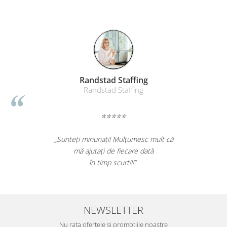
ga
Randstad Staffin
ica
Randstad Staffing
⭐⭐⭐⭐⭐
os efectiv toata
„Sunteți minunați! Mulțumesc
ea a fost rapida.
mă ajutați de fiecare d
! Nota 10.”
în timp scurt!!!”
NEWSLETTER
Nu rata ofertele si promotiile noastre