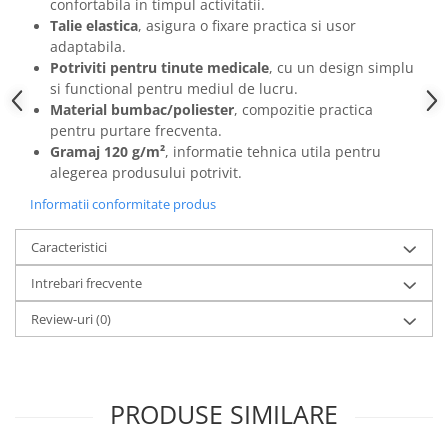
Camasi
confortabila in timpul activitatii.
Talie elastica
, asigura o fixare practica si usor
Pantaloni
adaptabila.
Pantaloni cu pieptar
Potriviti pentru tinute medicale
, cu un design simplu
Hanorace
si functional pentru mediul de lucru.
Jachete
Material bumbac/poliester
, compozitie practica
pentru purtare frecventa.
Impermeabile
Gramaj 120 g/m²
, informatie tehnica utila pentru
Veste
alegerea produsului potrivit.
Reflectorizante
Informatii conformitate produs
Incaltaminte
Incaltaminte de lucru si protectie
Caracteristici
Incaltaminte de oras si munte
Intrebari frecvente
Echipamente medicale
Review-uri
(0)
Manusi de protectie
Accesorii pentru protectia capului
Casti de protectie
PRODUSE SIMILARE
Antifoane
Ochelari de protectie si viziere