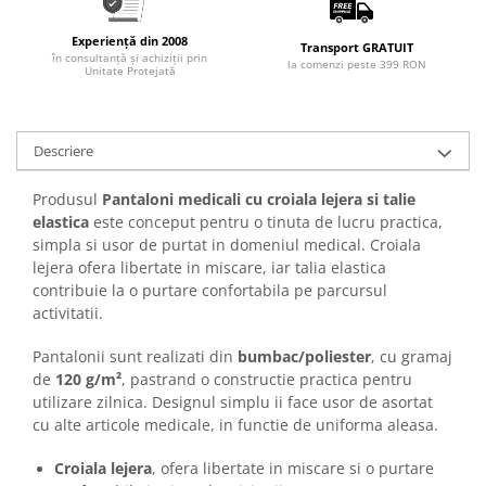
Articole pentru rufe, casa,
geamuri, mobila
Experiență din 2008
Transport GRATUIT
în consultanță și achiziții prin
Articole pentru birou, suprafete,
la comenzi peste 399 RON
Unitate Protejată
pardoseli
Intretinere si odorizante masina
Descriere
Saci de gunoi
Accesorii pentru curatenie
Produsul
Pantaloni medicali cu croiala lejera si talie
Tipografie si stampile
elastica
este conceput pentru o tinuta de lucru practica,
simpla si usor de purtat in domeniul medical. Croiala
Formulare tipizate
lejera ofera libertate in miscare, iar talia elastica
Caiete si blocnotesuri
contribuie la o purtare confortabila pe parcursul
personalizate
activitatii.
Stampile, tusiere si tus
Pantalonii sunt realizati din
bumbac/poliester
, cu gramaj
Protectia muncii si Imbracaminte
de
120 g/m²
, pastrand o constructie practica pentru
Imbracaminte
utilizare zilnica. Designul simplu ii face usor de asortat
cu alte articole medicale, in functie de uniforma aleasa.
Tricouri
Bluze & Pulovere
Croiala lejera
, ofera libertate in miscare si o purtare