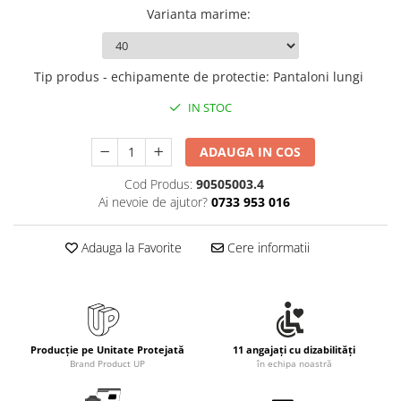
Rollere
Varianta marime
:
Finelinere
Textmarkere
Markere diverse
Tip produs - echipamente de protectie
:
Pantaloni lungi
Carioci si creioane colorate
IN STOC
Rezerve instrumente scris
Tavite documente si suporturi
ADAUGA IN COS
Ascutitori, radiere, agrafe
Cod Produs:
90505003.4
Foarfece pentru birou
Ai nevoie de ajutor?
0733 953 016
Curatenie si igiena
Adauga la Favorite
Cere informatii
Produse Antibacteriene
Articole pentru baie
Articole pentru bucatarie
Maturi, mopuri si galeti
Producție pe Unitate Protejată
11 angajați cu dizabilități
Hartie igienica, prosoape hartie si
Brand Product UP
în echipa noastră
dispensere