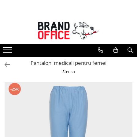
Toate Produsele
Unitate Protejata - PRODUCTIE
Hartie copiator si produse
tipografice
Produse consumabile din hartie
Pantaloni medicali pentru femei
Detergenti si dezinfectanti
Stenso
Formulare tipizate
Saci menajeri (Unitate Protejata)
-25%
Agende, calendare si organizatoare
Agende personalizabile
Organizatoare business
Birotica si papetarie
Hartie si articole din hartie