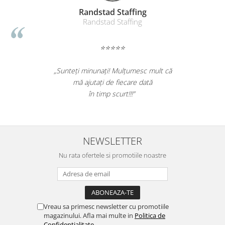
Suporturi si huse telefoane &
Randstad Staffing
tablete
Randstad Staffing
Periferice PC si accesorii
Ergnonomice
⭐⭐⭐⭐⭐
Audio
Boxe portabile
„Sunteți minunați! Mulțumesc mult că
mă ajutați de fiecare dată
Casti
în timp scurt!!!”
Tehnica si mobilier pentru birou
Laminatoare
Folii laminare
NEWSLETTER
Accesorii mobilier
Nu rata ofertele si promotiile noastre
Ghilotine și Trimmere
Calculatoare de birou
Distrugatoare documente
Cosuri de gunoi pentru birou
Vreau sa primesc newsletter cu promotiile
magazinului. Afla mai multe in
Politica de
Scaune, birouri si produse
Confidentialitate