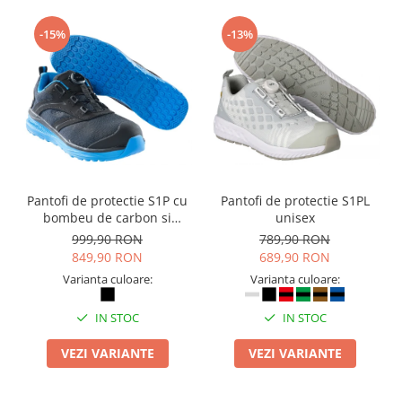
Masti de protectie respiratorie
-15%
-13%
Sepci, caciuli si esarfe
Pachete promotionale
Accesorii pentru protectia muncii
Sosete de lucru
Branturi
Diverse accesorii
Articole de unica folosinta
Pantofi de protectie S1P cu
Pantofi de protectie S1PL
Copii - tricouri si hanorace
bombeu de carbon si
unisex
inchidere BOAÂ® Fit
999,90 RON
789,90 RON
Comunicare si prezentare
849,90 RON
689,90 RON
Flipchart-uri
Varianta culoare:
Varianta culoare:
Ecrane Interactive
IN STOC
IN STOC
Sisteme de afisare
Ecrane de proiectie
VEZI VARIANTE
VEZI VARIANTE
Accesorii prezentare