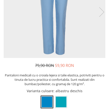
Bibliorafturi, caiete mecanice,
separatoare
Capsatoare, capse si perforatoare
Caiete si blocnotesuri
Dosare, folii protectie si mape
Accesorii diverse pentru birou
Etichetare si ambalare
Arhivare si depozitare
Instrumente de scris
79,90 RON
59,90 RON
Pixuri de plastic
Pixuri metalice
Pantaloni medicali cu o croiala lejera si talie elastica, potriviti pentru o
Pixuri cu gel
tinuta de lucru practica si confortabila. Sunt realizati din
bumbac/poliester, cu gramaj de 120 g/m².
Stilouri
Varianta culoare
: albastru deschis
Seturi de scris Premium
Instrumente de scris eco
Creioane mecanice si grafit