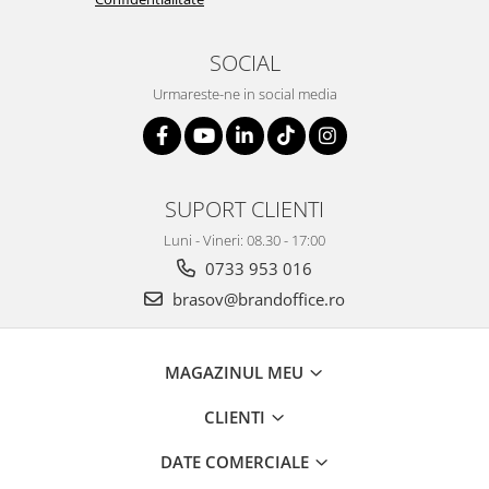
ergonomice
Masini de legat, indosariat si
SOCIAL
accesorii
Urmareste-ne in social media
Protocol si HORECA
Apa si bauturi racoritoare
Cafea, ceai, zahar, lapte
Casa si bucatarie
SUPORT CLIENTI
Cani si pahare
Luni - Vineri: 08.30 - 17:00
Bucatarie si servire
0733 953 016
Textile si confort pentru casa
brasov@brandoffice.ro
Decor si interior
Seturi si accesorii pentru vin
MAGAZINUL MEU
Rucsacuri si articole de calatorie
CLIENTI
Rucsacuri
Trollere, genti si accesorii de voiaj
DATE COMERCIALE
Genti de umar si borsete