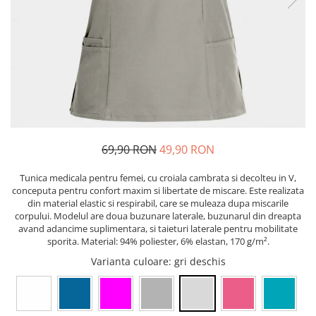
Pixuri cu gel
ergonomice
Echipamente medicale
Stilouri
Suporturi si huse telefoane &
Seturi de scris Premium
Manusi de protectie
tablete
Instrumente de scris eco
Accesorii pentru protectia capului
Periferice PC si accesorii
Creioane mecanice si grafit
Ergnonomice
Casti de protectie
Rollere
Antifoane
Audio
Finelinere
Ochelari de protectie si viziere
Boxe portabile
Textmarkere
Masti de protectie respiratorie
Casti
Markere diverse
69,90 RON
49,90 RON
Sepci, caciuli si esarfe
Carioci si creioane colorate
Pachete promotionale
Tunica medicala pentru femei, cu croiala cambrata si decolteu in V,
Rezerve instrumente scris
conceputa pentru confort maxim si libertate de miscare. Este realizata
Accesorii pentru protectia muncii
Tavite documente si suporturi
din material elastic si respirabil, care se muleaza dupa miscarile
corpului. Modelul are doua buzunare laterale, buzunarul din dreapta
Sosete de lucru
Ascutitori, radiere, agrafe
avand adancime suplimentara, si taieturi laterale pentru mobilitate
Branturi
sporita. Material: 94% poliester, 6% elastan, 170 g/m².
Foarfece pentru birou
Diverse accesorii
Varianta culoare
: gri deschis
Articole de unica folosinta
Copii - tricouri si hanorace