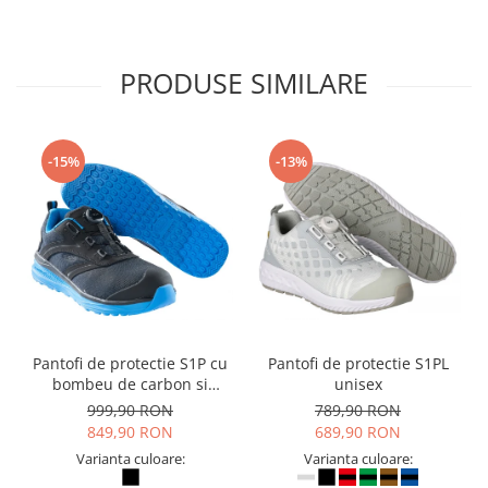
PRODUSE SIMILARE
-15%
-13%
Pantofi de protectie S1P cu
Pantofi de protectie S1PL
bombeu de carbon si
unisex
inchidere BOAÂ® Fit
999,90 RON
789,90 RON
849,90 RON
689,90 RON
Varianta culoare:
Varianta culoare: