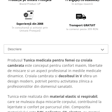
Brand Product UP
în echipa noastră
Experiență din 2008
Transport GRATUIT
în consultanță și achiziții prin
la comenzi peste 399 RON
Unitate Protejată
Descriere
Produsul
Tunica medicala pentru femei cu croiala
cambrata
este conceput pentru confort maxim, libertate
de miscare si un aspect profesional in mediile medicale
dinamice. Croiala cambrata si
decolteul in V
ofera un
design modern, potrivit pentru activitatea zilnica a
profesionistilor din domeniul sanatatii.
Tunica este realizata din
material elastic si respirabil
,
care se muleaza dupa miscarile corpului, contribuind la
lejeritate si confort pe parcursul zilei. Compozitia