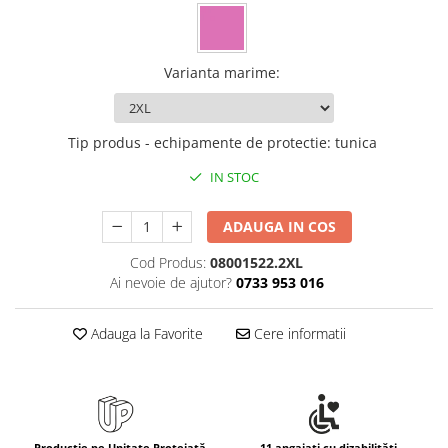
Varianta marime
:
Tip produs - echipamente de protectie
:
tunica
IN STOC
ADAUGA IN COS
Cod Produs:
08001522.2XL
Ai nevoie de ajutor?
0733 953 016
Adauga la Favorite
Cere informatii
Producție pe Unitate Protejată
11 angajați cu dizabilități