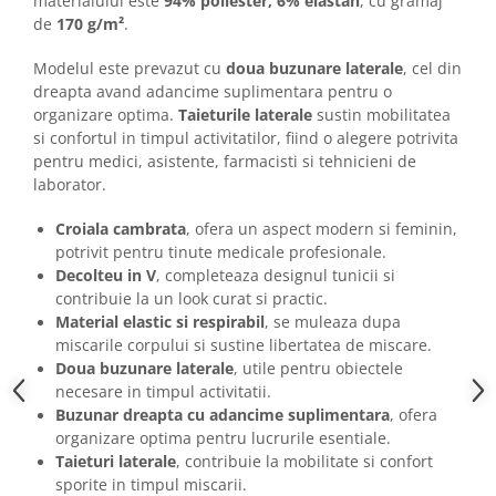
materialului este
94% poliester, 6% elastan
, cu gramaj
de
170 g/m²
.
Modelul este prevazut cu
doua buzunare laterale
, cel din
dreapta avand adancime suplimentara pentru o
organizare optima.
Taieturile laterale
sustin mobilitatea
si confortul in timpul activitatilor, fiind o alegere potrivita
pentru medici, asistente, farmacisti si tehnicieni de
laborator.
Croiala cambrata
, ofera un aspect modern si feminin,
potrivit pentru tinute medicale profesionale.
Decolteu in V
, completeaza designul tunicii si
contribuie la un look curat si practic.
Material elastic si respirabil
, se muleaza dupa
miscarile corpului si sustine libertatea de miscare.
Doua buzunare laterale
, utile pentru obiectele
necesare in timpul activitatii.
Buzunar dreapta cu adancime suplimentara
, ofera
organizare optima pentru lucrurile esentiale.
Taieturi laterale
, contribuie la mobilitate si confort
sporite in timpul miscarii.