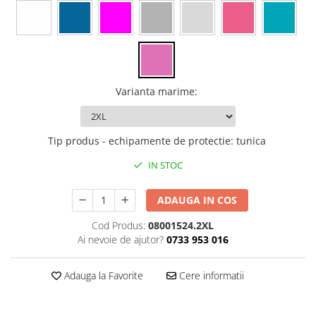
Rollere
Finelinere
Textmarkere
Markere diverse
Carioci si creioane colorate
Varianta marime
:
Rezerve instrumente scris
Tavite documente si suporturi
Ascutitori, radiere, agrafe
Tip produs - echipamente de protectie
:
tunica
Foarfece pentru birou
IN STOC
Curatenie si igiena
Produse Antibacteriene
ADAUGA IN COS
Articole pentru baie
Cod Produs:
08001524.2XL
Ai nevoie de ajutor?
0733 953 016
Articole pentru bucatarie
Maturi, mopuri si galeti
Adauga la Favorite
Cere informatii
Hartie igienica, prosoape hartie si
dispensere