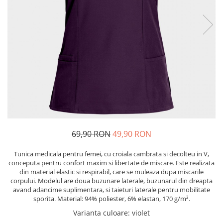
Bibliorafturi, caiete mecanice,
separatoare
Capsatoare, capse si perforatoare
Caiete si blocnotesuri
Dosare, folii protectie si mape
Accesorii diverse pentru birou
Etichetare si ambalare
Arhivare si depozitare
Instrumente de scris
69,90 RON
49,90 RON
Pixuri de plastic
Pixuri metalice
Tunica medicala pentru femei, cu croiala cambrata si decolteu in V,
Pixuri cu gel
conceputa pentru confort maxim si libertate de miscare. Este realizata
din material elastic si respirabil, care se muleaza dupa miscarile
Stilouri
corpului. Modelul are doua buzunare laterale, buzunarul din dreapta
Seturi de scris Premium
avand adancime suplimentara, si taieturi laterale pentru mobilitate
sporita. Material: 94% poliester, 6% elastan, 170 g/m².
Instrumente de scris eco
Varianta culoare
: violet
Creioane mecanice si grafit