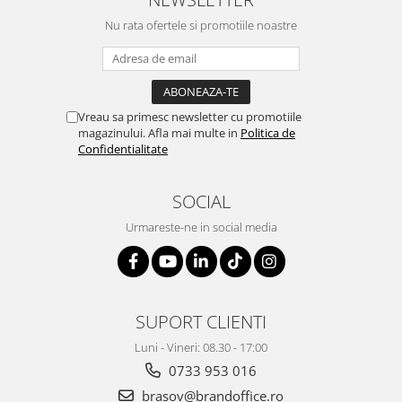
Nu rata ofertele si promotiile noastre
Genti, huse si rucsacuri de laptop
Genti de plaja si cumparaturi
Portofele si portcarduri RFID
Sport si accesorii outdoor
Vreau sa primesc newsletter cu promotiile
Sticle, cani si termosuri to go
magazinului. Afla mai multe in
Politica de
Confidentialitate
Sport, jocuri si accesorii
Gratare si picnic
SOCIAL
Plaja si relaxare
Urmareste-ne in social media
Genti frigorifice
Ochelari de soare
Lanyards si brelocuri
SUPORT CLIENTI
Umbrele
Luni - Vineri: 08.30 - 17:00
Scule, unelte si iluminat
0733 953 016
Unelte multifunctionale si bricege
brasov@brandoffice.ro
(multitools)