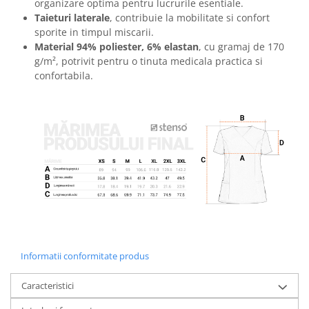
organizare optima pentru lucrurile esentiale.
Masti de protectie respiratorie
Taieturi laterale
, contribuie la mobilitate si confort
Sepci, caciuli si esarfe
sporite in timpul miscarii.
Material 94% poliester, 6% elastan
, cu gramaj de 170
Pachete promotionale
g/m², potrivit pentru o tinuta medicala practica si
Accesorii pentru protectia muncii
confortabila.
Sosete de lucru
Branturi
Diverse accesorii
Articole de unica folosinta
Copii - tricouri si hanorace
Comunicare si prezentare
Flipchart-uri
Ecrane Interactive
Sisteme de afisare
Informatii conformitate produs
Ecrane de proiectie
Caracteristici
Accesorii prezentare