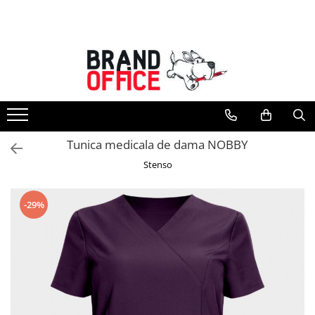
Toate Produsele
Unitate Protejata - PRODUCTIE
Hartie copiator si produse
tipografice
Produse consumabile din hartie
Tunica medicala de dama NOBBY
Detergenti si dezinfectanti
Stenso
Formulare tipizate
Saci menajeri (Unitate Protejata)
-29%
Agende, calendare si organizatoare
Agende personalizabile
Organizatoare business
Birotica si papetarie
Hartie si articole din hartie