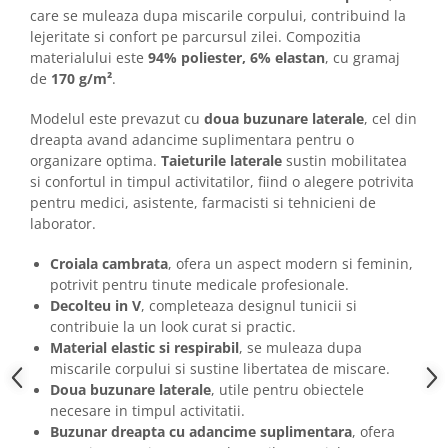
Camasi
care se muleaza dupa miscarile corpului, contribuind la
Pantaloni
lejeritate si confort pe parcursul zilei. Compozitia
Pantaloni cu pieptar
materialului este
94% poliester, 6% elastan
, cu gramaj
de
170 g/m²
.
Hanorace
Jachete
Modelul este prevazut cu
doua buzunare laterale
, cel din
Impermeabile
dreapta avand adancime suplimentara pentru o
Veste
organizare optima.
Taieturile laterale
sustin mobilitatea
si confortul in timpul activitatilor, fiind o alegere potrivita
Reflectorizante
pentru medici, asistente, farmacisti si tehnicieni de
Incaltaminte
laborator.
Incaltaminte de lucru si protectie
Croiala cambrata
, ofera un aspect modern si feminin,
Incaltaminte de oras si munte
potrivit pentru tinute medicale profesionale.
Echipamente medicale
Decolteu in V
, completeaza designul tunicii si
Manusi de protectie
contribuie la un look curat si practic.
Material elastic si respirabil
, se muleaza dupa
Accesorii pentru protectia capului
miscarile corpului si sustine libertatea de miscare.
Casti de protectie
Doua buzunare laterale
, utile pentru obiectele
necesare in timpul activitatii.
Antifoane
Buzunar dreapta cu adancime suplimentara
, ofera
Ochelari de protectie si viziere