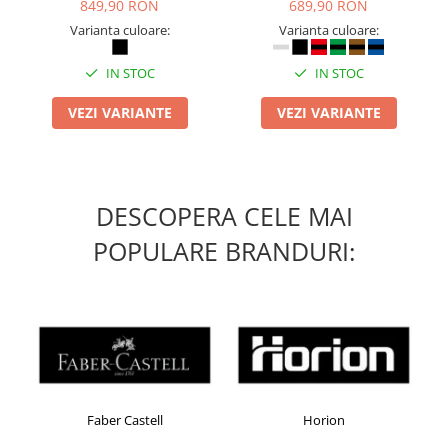
849,90 RON
689,90 RON
Suporturi si huse telefoane &
tablete
Varianta culoare:
Varianta culoare:
Periferice PC si accesorii
IN STOC
IN STOC
Ergnonomice
Audio
VEZI VARIANTE
VEZI VARIANTE
Boxe portabile
Casti
Tehnica si mobilier pentru birou
DESCOPERA CELE MAI
Laminatoare
POPULARE BRANDURI:
Folii laminare
Accesorii mobilier
Ghilotine și Trimmere
Calculatoare de birou
Distrugatoare documente
Cosuri de gunoi pentru birou
Faber Castell
Horion
Ken
Scaune, birouri si produse