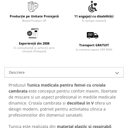
Articole pentru rufe, casa,
geamuri, mobila
Producție pe Unitate Protejată
11 angajați cu dizabilități
Articole pentru birou, suprafete,
Brand Product UP
în echipa noastră
pardoseli
Intretinere si odorizante masina
Saci de gunoi
Experiență din 2008
Transport GRATUIT
în consultanță și achiziții prin
Accesorii pentru curatenie
la comenzi peste 399 RON
Unitate Protejată
Tipografie si stampile
Formulare tipizate
Descriere
Caiete si blocnotesuri
personalizate
Produsul
Tunica medicala pentru femei cu croiala
Stampile, tusiere si tus
cambrata
este conceput pentru confort maxim, libertate
de miscare si un aspect profesional in mediile medicale
Protectia muncii si Imbracaminte
dinamice. Croiala cambrata si
decolteul in V
ofera un
Imbracaminte
design modern, potrivit pentru activitatea zilnica a
Tricouri
profesionistilor din domeniul sanatatii.
Bluze & Pulovere
Tunica este realizata din
material elastic si respirabil
,