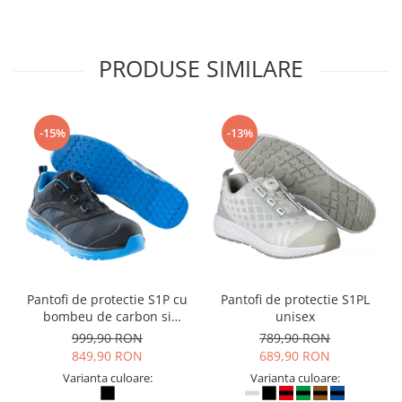
PRODUSE SIMILARE
-15%
-13%
Pantofi de protectie S1P cu
Pantofi de protectie S1PL
bombeu de carbon si
unisex
inchidere BOAÂ® Fit
999,90 RON
789,90 RON
849,90 RON
689,90 RON
Varianta culoare:
Varianta culoare: