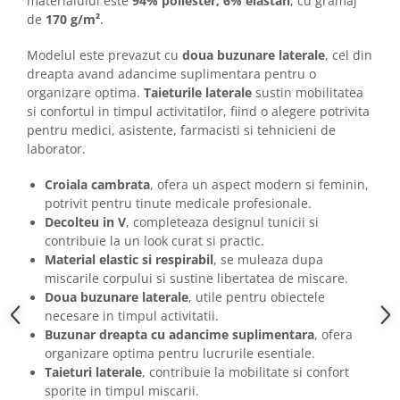
materialului este
94% poliester, 6% elastan
, cu gramaj
de
170 g/m²
.
Modelul este prevazut cu
doua buzunare laterale
, cel din
dreapta avand adancime suplimentara pentru o
organizare optima.
Taieturile laterale
sustin mobilitatea
si confortul in timpul activitatilor, fiind o alegere potrivita
pentru medici, asistente, farmacisti si tehnicieni de
laborator.
Croiala cambrata
, ofera un aspect modern si feminin,
potrivit pentru tinute medicale profesionale.
Decolteu in V
, completeaza designul tunicii si
contribuie la un look curat si practic.
Material elastic si respirabil
, se muleaza dupa
miscarile corpului si sustine libertatea de miscare.
Doua buzunare laterale
, utile pentru obiectele
necesare in timpul activitatii.
Buzunar dreapta cu adancime suplimentara
, ofera
organizare optima pentru lucrurile esentiale.
Taieturi laterale
, contribuie la mobilitate si confort
sporite in timpul miscarii.