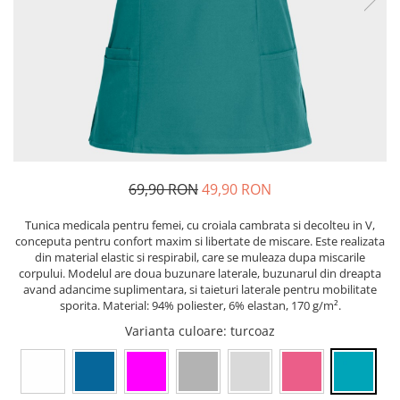
Pixuri cu gel
ergonomice
Echipamente medicale
Stilouri
Suporturi si huse telefoane &
Seturi de scris Premium
Manusi de protectie
tablete
Instrumente de scris eco
Accesorii pentru protectia capului
Periferice PC si accesorii
Creioane mecanice si grafit
Ergnonomice
Casti de protectie
Rollere
Antifoane
Audio
Finelinere
Ochelari de protectie si viziere
Boxe portabile
Textmarkere
Masti de protectie respiratorie
Casti
Markere diverse
69,90 RON
49,90 RON
Sepci, caciuli si esarfe
Carioci si creioane colorate
Pachete promotionale
Tunica medicala pentru femei, cu croiala cambrata si decolteu in V,
Rezerve instrumente scris
conceputa pentru confort maxim si libertate de miscare. Este realizata
Accesorii pentru protectia muncii
Tavite documente si suporturi
din material elastic si respirabil, care se muleaza dupa miscarile
corpului. Modelul are doua buzunare laterale, buzunarul din dreapta
Sosete de lucru
Ascutitori, radiere, agrafe
avand adancime suplimentara, si taieturi laterale pentru mobilitate
Branturi
sporita. Material: 94% poliester, 6% elastan, 170 g/m².
Foarfece pentru birou
Diverse accesorii
Varianta culoare
: turcoaz
Articole de unica folosinta
Copii - tricouri si hanorace