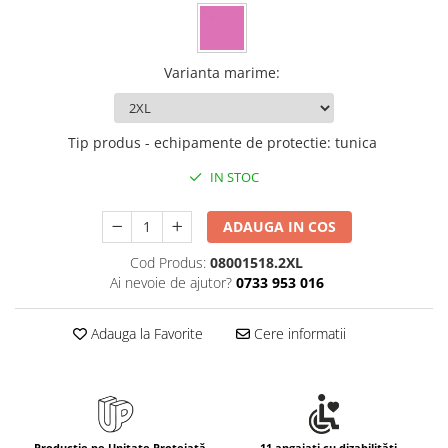
Varianta marime
:
Tip produs - echipamente de protectie
:
tunica
IN STOC
ADAUGA IN COS
Cod Produs:
08001518.2XL
Ai nevoie de ajutor?
0733 953 016
Adauga la Favorite
Cere informatii
Producție pe Unitate Protejată
11 angajați cu dizabilități