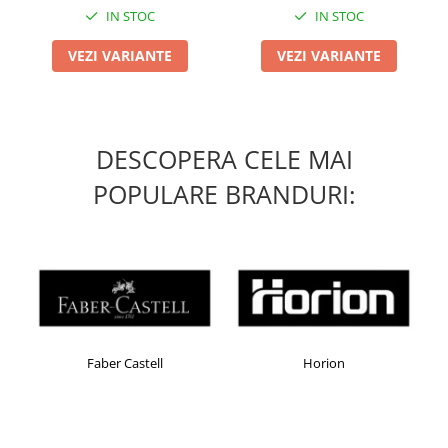
IN STOC
IN STOC
VEZI VARIANTE
VEZI VARIANTE
DESCOPERA CELE MAI
POPULARE BRANDURI:
ber Castell
Horion
Kensingt