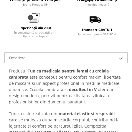
Brand Product UP
în echipa noastră
Experiență din 2008
Transport GRATUIT
în consultanță și achiziții prin
la comenzi peste 399 RON
Unitate Protejată
Descriere
Produsul
Tunica medicala pentru femei cu croiala
cambrata
este conceput pentru confort maxim, libertate
de miscare si un aspect profesional in mediile medicale
dinamice. Croiala cambrata si
decolteul in V
ofera un
design modern, potrivit pentru activitatea zilnica a
profesionistilor din domeniul sanatatii.
Tunica este realizata din
material elastic si respirabil
,
care se muleaza dupa miscarile corpului, contribuind la
lejeritate si confort pe parcursul zilei. Compozitia