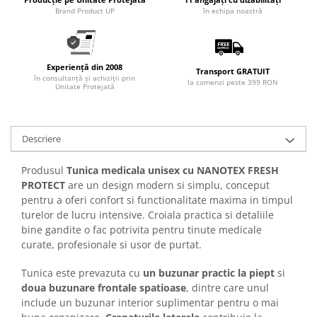
Brand Product UP
în echipa noastră
Experiență din 2008
Transport GRATUIT
în consultanță și achiziții prin
la comenzi peste 399 RON
Unitate Protejată
Descriere
Produsul
Tunica medicala unisex cu NANOTEX FRESH
PROTECT
are un design modern si simplu, conceput
pentru a oferi confort si functionalitate maxima in timpul
turelor de lucru intensive. Croiala practica si detaliile
bine gandite o fac potrivita pentru tinute medicale
curate, profesionale si usor de purtat.
Tunica este prevazuta cu
un buzunar practic la piept
si
doua buzunare frontale spatioase
, dintre care unul
include un buzunar interior suplimentar pentru o mai