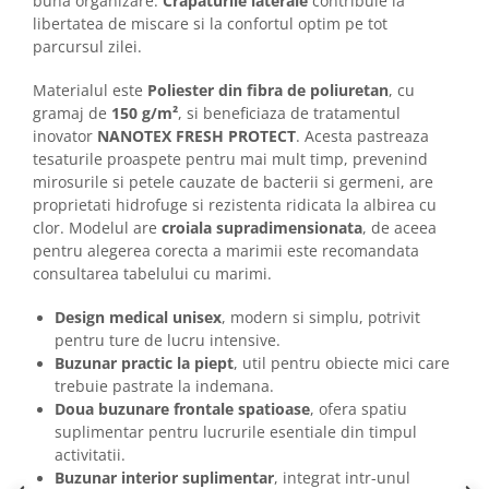
buna organizare.
Crapaturile laterale
contribuie la
libertatea de miscare si la confortul optim pe tot
parcursul zilei.
Materialul este
Poliester din fibra de poliuretan
, cu
gramaj de
150 g/m²
, si beneficiaza de tratamentul
inovator
NANOTEX FRESH PROTECT
. Acesta pastreaza
tesaturile proaspete pentru mai mult timp, prevenind
mirosurile si petele cauzate de bacterii si germeni, are
proprietati hidrofuge si rezistenta ridicata la albirea cu
clor. Modelul are
croiala supradimensionata
, de aceea
pentru alegerea corecta a marimii este recomandata
consultarea tabelului cu marimi.
Design medical unisex
, modern si simplu, potrivit
pentru ture de lucru intensive.
Buzunar practic la piept
, util pentru obiecte mici care
trebuie pastrate la indemana.
Doua buzunare frontale spatioase
, ofera spatiu
suplimentar pentru lucrurile esentiale din timpul
activitatii.
Buzunar interior suplimentar
, integrat intr-unul