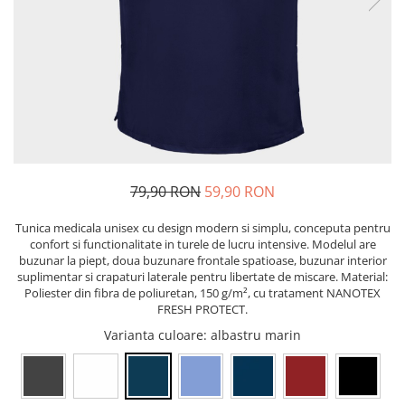
Pixuri cu gel
ergonomice
Echipamente medicale
Stilouri
Suporturi si huse telefoane &
Seturi de scris Premium
Manusi de protectie
tablete
Instrumente de scris eco
Accesorii pentru protectia capului
Periferice PC si accesorii
Creioane mecanice si grafit
Ergnonomice
Casti de protectie
Rollere
Antifoane
Audio
Finelinere
Ochelari de protectie si viziere
Boxe portabile
Textmarkere
Masti de protectie respiratorie
Casti
Markere diverse
79,90 RON
59,90 RON
Sepci, caciuli si esarfe
Carioci si creioane colorate
Pachete promotionale
Tunica medicala unisex cu design modern si simplu, conceputa pentru
Rezerve instrumente scris
confort si functionalitate in turele de lucru intensive. Modelul are
Accesorii pentru protectia muncii
Tavite documente si suporturi
buzunar la piept, doua buzunare frontale spatioase, buzunar interior
suplimentar si crapaturi laterale pentru libertate de miscare. Material:
Sosete de lucru
Ascutitori, radiere, agrafe
Poliester din fibra de poliuretan, 150 g/m², cu tratament NANOTEX
Branturi
FRESH PROTECT.
Foarfece pentru birou
Diverse accesorii
Varianta culoare
: albastru marin
Articole de unica folosinta
Copii - tricouri si hanorace