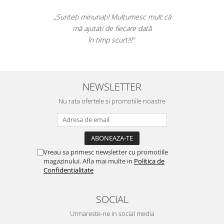
os efectiv toata
„Sunteți minunați! Mulțumesc
ea a fost rapida.
mă ajutați de fiecare d
! Nota 10.”
în timp scurt!!!”
NEWSLETTER
Nu rata ofertele si promotiile noastre
Vreau sa primesc newsletter cu promotiile
magazinului. Afla mai multe in
Politica de
Confidentialitate
SOCIAL
Urmareste-ne in social media