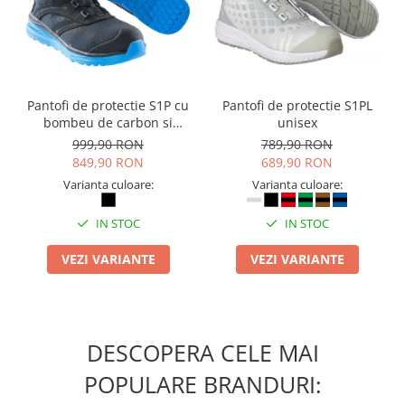
Pantofi de protectie S1P cu
Pantofi de protectie S1PL
bombeu de carbon si
unisex
inchidere BOAÂ® Fit
999,90 RON
789,90 RON
849,90 RON
689,90 RON
Varianta culoare:
Varianta culoare:
IN STOC
IN STOC
VEZI VARIANTE
VEZI VARIANTE
DESCOPERA CELE MAI
POPULARE BRANDURI: