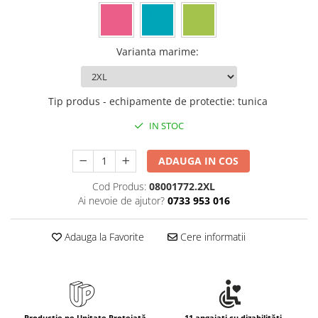
Varianta marime
:
Tip produs - echipamente de protectie
:
tunica
IN STOC
ADAUGA IN COS
Cod Produs:
08001772.2XL
Ai nevoie de ajutor?
0733 953 016
Adauga la Favorite
Cere informatii
Producție pe Unitate Protejată
11 angajați cu dizabilități