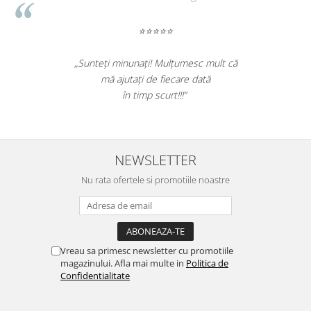
Genti, huse si rucsacuri de laptop
⭐⭐⭐⭐⭐
Genti de plaja si cumparaturi
„Foarte bun produsul. A scos efectiv toata
Portofele si portcarduri RFID
mizeria din pardoseli. Livrarea a fost rapida.
Sport si accesorii outdoor
Recomand sa cumparati! Nota 10.”
Sticle, cani si termosuri to go
Sport, jocuri si accesorii
Gratare si picnic
NEWSLETTER
Plaja si relaxare
Nu rata ofertele si promotiile noastre
Genti frigorifice
Ochelari de soare
Lanyards si brelocuri
Vreau sa primesc newsletter cu promotiile
Umbrele
magazinului. Afla mai multe in
Politica de
Scule, unelte si iluminat
Confidentialitate
Unelte multifunctionale si bricege
(multitools)