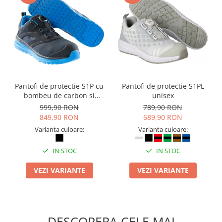
Suporturi si huse telefoane &
tablete
Periferice PC si accesorii
Ergnonomice
Audio
Boxe portabile
Casti
Pantofi de protectie S1P cu
Pantofi de protectie S1PL
Tehnica si mobilier pentru birou
bombeu de carbon si
unisex
inchidere BOAÂ® Fit
999,90 RON
789,90 RON
Laminatoare
849,90 RON
689,90 RON
Folii laminare
Varianta culoare:
Varianta culoare:
Accesorii mobilier
IN STOC
IN STOC
Ghilotine și Trimmere
Calculatoare de birou
VEZI VARIANTE
VEZI VARIANTE
Distrugatoare documente
Cosuri de gunoi pentru birou
Scaune, birouri si produse
DESCOPERA CELE MAI