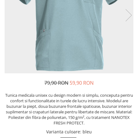
Bibliorafturi, caiete mecanice,
separatoare
Capsatoare, capse si perforatoare
Caiete si blocnotesuri
Dosare, folii protectie si mape
Accesorii diverse pentru birou
Etichetare si ambalare
Arhivare si depozitare
Instrumente de scris
79,90 RON
59,90 RON
Pixuri de plastic
Pixuri metalice
Tunica medicala unisex cu design modern si simplu, conceputa pentru
Pixuri cu gel
confort si functionalitate in turele de lucru intensive. Modelul are
buzunar la piept, doua buzunare frontale spatioase, buzunar interior
Stilouri
suplimentar si crapaturi laterale pentru libertate de miscare. Material:
Seturi de scris Premium
Poliester din fibra de poliuretan, 150 g/m², cu tratament NANOTEX
FRESH PROTECT.
Instrumente de scris eco
Varianta culoare
: bleu
Creioane mecanice si grafit