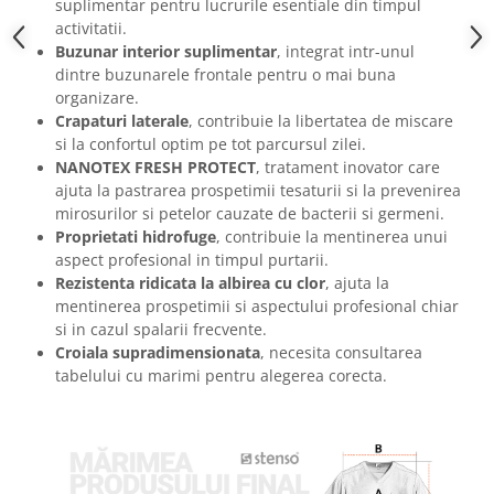
suplimentar pentru lucrurile esentiale din timpul
Masti de protectie respiratorie
activitatii.
Sepci, caciuli si esarfe
Buzunar interior suplimentar
, integrat intr-unul
dintre buzunarele frontale pentru o mai buna
Pachete promotionale
organizare.
Accesorii pentru protectia muncii
Crapaturi laterale
, contribuie la libertatea de miscare
si la confortul optim pe tot parcursul zilei.
Sosete de lucru
NANOTEX FRESH PROTECT
, tratament inovator care
Branturi
ajuta la pastrarea prospetimii tesaturii si la prevenirea
Diverse accesorii
mirosurilor si petelor cauzate de bacterii si germeni.
Articole de unica folosinta
Proprietati hidrofuge
, contribuie la mentinerea unui
aspect profesional in timpul purtarii.
Copii - tricouri si hanorace
Rezistenta ridicata la albirea cu clor
, ajuta la
Comunicare si prezentare
mentinerea prospetimii si aspectului profesional chiar
Flipchart-uri
si in cazul spalarii frecvente.
Croiala supradimensionata
, necesita consultarea
Ecrane Interactive
tabelului cu marimi pentru alegerea corecta.
Sisteme de afisare
Ecrane de proiectie
Accesorii prezentare