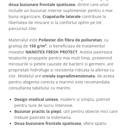
Camasi
doua buzunare frontale spatioase
, dintre care unul
Pantaloni
include un buzunar interior suplimentar pentru o mai
Pantaloni cu pieptar
buna organizare.
Crapaturile laterale
contribuie la
libertatea de miscare si la confortul optim pe tot
Hanorace
parcursul zilei.
Jachete
Impermeabile
Materialul este
Poliester din fibra de poliuretan
, cu
Veste
gramaj de
150 g/m²
, si beneficiaza de tratamentul
inovator
NANOTEX FRESH PROTECT
. Acesta pastreaza
Reflectorizante
tesaturile proaspete pentru mai mult timp, prevenind
Incaltaminte
mirosurile si petele cauzate de bacterii si germeni, are
Incaltaminte de lucru si protectie
proprietati hidrofuge si rezistenta ridicata la albirea cu
clor. Modelul are
croiala supradimensionata
, de aceea
Incaltaminte de oras si munte
pentru alegerea corecta a marimii este recomandata
Echipamente medicale
consultarea tabelului cu marimi.
Manusi de protectie
Design medical unisex
, modern si simplu, potrivit
Accesorii pentru protectia capului
pentru ture de lucru intensive.
Casti de protectie
Buzunar practic la piept
, util pentru obiecte mici care
trebuie pastrate la indemana.
Antifoane
Doua buzunare frontale spatioase
, ofera spatiu
Ochelari de protectie si viziere