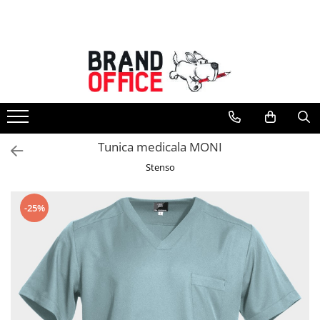
Toate Produsele
Unitate Protejata - PRODUCTIE
Hartie copiator si produse
tipografice
Produse consumabile din hartie
Tunica medicala MONI
Detergenti si dezinfectanti
Stenso
Formulare tipizate
Saci menajeri (Unitate Protejata)
-25%
Agende, calendare si organizatoare
Agende personalizabile
Organizatoare business
Birotica si papetarie
Hartie si articole din hartie