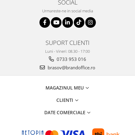
SOCIAL
Seturi si scule de baza
Urmareste-ne in social media
Masurare si taiere
Lampi portabile
Lanterne, lampi si accesorii
SUPORT CLIENTI
Pentru masini, biciclete si prim
ajutor
Luni - Vineri: 08.30 - 17:00
Noutati si inovatii
0733 953 016
Pachete Cadou Premium
brasov@brandoffice.ro
Promotii si reduceri
LICHIDARE DE STOC
MAGAZINUL MEU
CLIENTI
DATE COMERCIALE