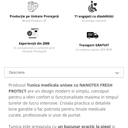
Articole pentru rufe, casa,
geamuri, mobila
Producție pe Unitate Protejată
11 angajați cu dizabilități
Articole pentru birou, suprafete,
Brand Product UP
în echipa noastră
pardoseli
Intretinere si odorizante masina
Saci de gunoi
Experiență din 2008
Transport GRATUIT
în consultanță și achiziții prin
Accesorii pentru curatenie
la comenzi peste 399 RON
Unitate Protejată
Tipografie si stampile
Formulare tipizate
Descriere
Caiete si blocnotesuri
personalizate
Produsul
Tunica medicala unisex cu NANOTEX FRESH
Stampile, tusiere si tus
PROTECT
are un design modern si simplu, conceput
pentru a oferi confort si functionalitate maxima in timpul
Protectia muncii si Imbracaminte
turelor de lucru intensive. Croiala practica si detaliile
Imbracaminte
bine gandite o fac potrivita pentru tinute medicale
Tricouri
curate, profesionale si usor de purtat.
Bluze & Pulovere
Tunica este prevazuta cu
un buzunar practic la piept
si