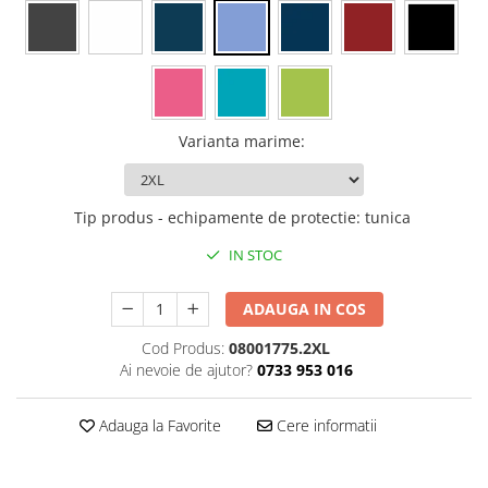
Rollere
Finelinere
Textmarkere
Markere diverse
Carioci si creioane colorate
Varianta marime
:
Rezerve instrumente scris
Tavite documente si suporturi
Ascutitori, radiere, agrafe
Tip produs - echipamente de protectie
:
tunica
Foarfece pentru birou
IN STOC
Curatenie si igiena
Produse Antibacteriene
ADAUGA IN COS
Articole pentru baie
Cod Produs:
08001775.2XL
Ai nevoie de ajutor?
0733 953 016
Articole pentru bucatarie
Maturi, mopuri si galeti
Adauga la Favorite
Cere informatii
Hartie igienica, prosoape hartie si
dispensere