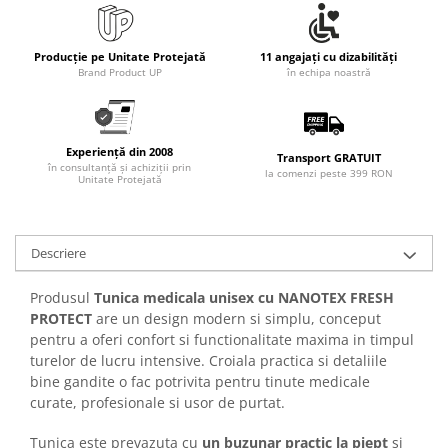
Articole pentru rufe, casa,
geamuri, mobila
Producție pe Unitate Protejată
11 angajați cu dizabilități
Articole pentru birou, suprafete,
Brand Product UP
în echipa noastră
pardoseli
Intretinere si odorizante masina
Saci de gunoi
Experiență din 2008
Transport GRATUIT
în consultanță și achiziții prin
Accesorii pentru curatenie
la comenzi peste 399 RON
Unitate Protejată
Tipografie si stampile
Formulare tipizate
Descriere
Caiete si blocnotesuri
personalizate
Produsul
Tunica medicala unisex cu NANOTEX FRESH
Stampile, tusiere si tus
PROTECT
are un design modern si simplu, conceput
pentru a oferi confort si functionalitate maxima in timpul
Protectia muncii si Imbracaminte
turelor de lucru intensive. Croiala practica si detaliile
Imbracaminte
bine gandite o fac potrivita pentru tinute medicale
Tricouri
curate, profesionale si usor de purtat.
Bluze & Pulovere
Tunica este prevazuta cu
un buzunar practic la piept
si