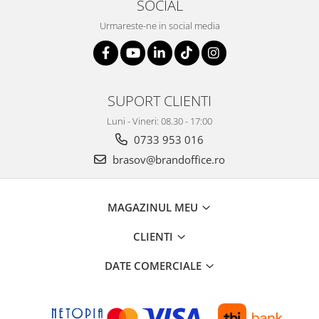
SOCIAL
Seturi si scule de baza
Urmareste-ne in social media
Masurare si taiere
Lampi portabile
Lanterne, lampi si accesorii
SUPORT CLIENTI
Pentru masini, biciclete si prim
ajutor
Luni - Vineri: 08.30 - 17:00
Noutati si inovatii
0733 953 016
Pachete Cadou Premium
brasov@brandoffice.ro
Promotii si reduceri
LICHIDARE DE STOC
MAGAZINUL MEU
CLIENTI
DATE COMERCIALE