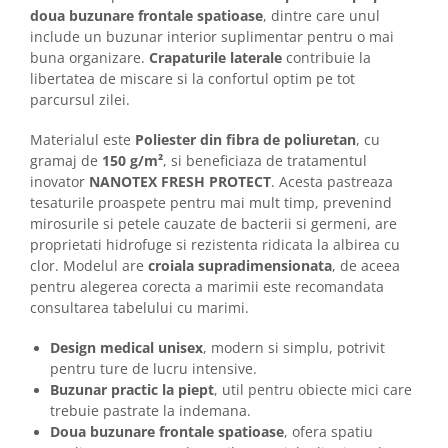
Camasi
doua buzunare frontale spatioase
, dintre care unul
Pantaloni
include un buzunar interior suplimentar pentru o mai
Pantaloni cu pieptar
buna organizare.
Crapaturile laterale
contribuie la
libertatea de miscare si la confortul optim pe tot
Hanorace
parcursul zilei.
Jachete
Impermeabile
Materialul este
Poliester din fibra de poliuretan
, cu
Veste
gramaj de
150 g/m²
, si beneficiaza de tratamentul
inovator
NANOTEX FRESH PROTECT
. Acesta pastreaza
Reflectorizante
tesaturile proaspete pentru mai mult timp, prevenind
Incaltaminte
mirosurile si petele cauzate de bacterii si germeni, are
Incaltaminte de lucru si protectie
proprietati hidrofuge si rezistenta ridicata la albirea cu
clor. Modelul are
croiala supradimensionata
, de aceea
Incaltaminte de oras si munte
pentru alegerea corecta a marimii este recomandata
Echipamente medicale
consultarea tabelului cu marimi.
Manusi de protectie
Design medical unisex
, modern si simplu, potrivit
Accesorii pentru protectia capului
pentru ture de lucru intensive.
Casti de protectie
Buzunar practic la piept
, util pentru obiecte mici care
trebuie pastrate la indemana.
Antifoane
Doua buzunare frontale spatioase
, ofera spatiu
Ochelari de protectie si viziere