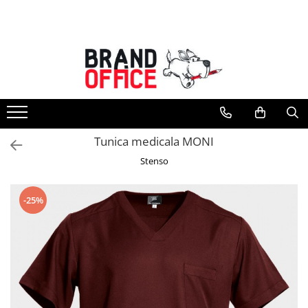
Toate Produsele
Unitate Protejata - PRODUCTIE
Hartie copiator si produse
tipografice
Produse consumabile din hartie
Tunica medicala MONI
Detergenti si dezinfectanti
Stenso
Formulare tipizate
Saci menajeri (Unitate Protejata)
-25%
Agende, calendare si organizatoare
Agende personalizabile
Organizatoare business
Birotica si papetarie
Hartie si articole din hartie