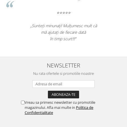
Genti, huse si rucsacuri de laptop
⭐⭐⭐⭐⭐
Genti de plaja si cumparaturi
„Foarte bun produsul. A scos efectiv toata
Portofele si portcarduri RFID
mizeria din pardoseli. Livrarea a fost rapida.
Sport si accesorii outdoor
Recomand sa cumparati! Nota 10.”
Sticle, cani si termosuri to go
Sport, jocuri si accesorii
Gratare si picnic
NEWSLETTER
Plaja si relaxare
Nu rata ofertele si promotiile noastre
Genti frigorifice
Ochelari de soare
Lanyards si brelocuri
Vreau sa primesc newsletter cu promotiile
Umbrele
magazinului. Afla mai multe in
Politica de
Scule, unelte si iluminat
Confidentialitate
Unelte multifunctionale si bricege
(multitools)