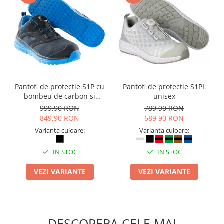
Suporturi si huse telefoane &
tablete
Periferice PC si accesorii
Ergnonomice
Audio
Boxe portabile
Casti
Pantofi de protectie S1P cu
Pantofi de protectie S1PL
Tehnica si mobilier pentru birou
bombeu de carbon si
unisex
inchidere BOAÂ® Fit
999,90 RON
789,90 RON
Laminatoare
849,90 RON
689,90 RON
Folii laminare
Varianta culoare:
Varianta culoare:
Accesorii mobilier
IN STOC
IN STOC
Ghilotine și Trimmere
Calculatoare de birou
VEZI VARIANTE
VEZI VARIANTE
Distrugatoare documente
Cosuri de gunoi pentru birou
Scaune, birouri si produse
DESCOPERA CELE MAI