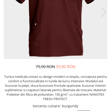
Bibliorafturi, caiete mecanice,
separatoare
Capsatoare, capse si perforatoare
Caiete si blocnotesuri
Dosare, folii protectie si mape
Accesorii diverse pentru birou
Etichetare si ambalare
Arhivare si depozitare
Instrumente de scris
79,90 RON
59,90 RON
Pixuri de plastic
Pixuri metalice
Tunica medicala unisex cu design modern si simplu, conceputa pentru
Pixuri cu gel
confort si functionalitate in turele de lucru intensive. Modelul are
buzunar la piept, doua buzunare frontale spatioase, buzunar interior
Stilouri
suplimentar si crapaturi laterale pentru libertate de miscare. Material:
Seturi de scris Premium
Poliester din fibra de poliuretan, 150 g/m², cu tratament NANOTEX
FRESH PROTECT.
Instrumente de scris eco
Varianta culoare
: burgundy
Creioane mecanice si grafit