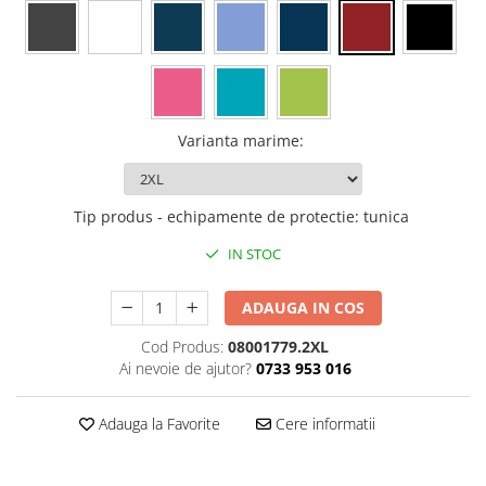
Rollere
Finelinere
Textmarkere
Markere diverse
Carioci si creioane colorate
Varianta marime
:
Rezerve instrumente scris
Tavite documente si suporturi
Ascutitori, radiere, agrafe
Tip produs - echipamente de protectie
:
tunica
Foarfece pentru birou
IN STOC
Curatenie si igiena
Produse Antibacteriene
ADAUGA IN COS
Articole pentru baie
Cod Produs:
08001779.2XL
Ai nevoie de ajutor?
0733 953 016
Articole pentru bucatarie
Maturi, mopuri si galeti
Adauga la Favorite
Cere informatii
Hartie igienica, prosoape hartie si
dispensere