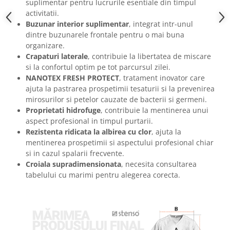
suplimentar pentru lucrurile esentiale din timpul
Masti de protectie respiratorie
activitatii.
Sepci, caciuli si esarfe
Buzunar interior suplimentar
, integrat intr-unul
dintre buzunarele frontale pentru o mai buna
Pachete promotionale
organizare.
Accesorii pentru protectia muncii
Crapaturi laterale
, contribuie la libertatea de miscare
si la confortul optim pe tot parcursul zilei.
Sosete de lucru
NANOTEX FRESH PROTECT
, tratament inovator care
Branturi
ajuta la pastrarea prospetimii tesaturii si la prevenirea
Diverse accesorii
mirosurilor si petelor cauzate de bacterii si germeni.
Articole de unica folosinta
Proprietati hidrofuge
, contribuie la mentinerea unui
aspect profesional in timpul purtarii.
Copii - tricouri si hanorace
Rezistenta ridicata la albirea cu clor
, ajuta la
Comunicare si prezentare
mentinerea prospetimii si aspectului profesional chiar
Flipchart-uri
si in cazul spalarii frecvente.
Croiala supradimensionata
, necesita consultarea
Ecrane Interactive
tabelului cu marimi pentru alegerea corecta.
Sisteme de afisare
Ecrane de proiectie
Accesorii prezentare