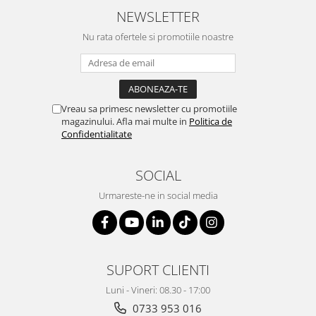
NEWSLETTER
Genti, huse si rucsacuri de laptop
Nu rata ofertele si promotiile noastre
Genti de plaja si cumparaturi
Portofele si portcarduri RFID
Sport si accesorii outdoor
Sticle, cani si termosuri to go
Vreau sa primesc newsletter cu promotiile
magazinului. Afla mai multe in
Politica de
Sport, jocuri si accesorii
Confidentialitate
Gratare si picnic
Plaja si relaxare
SOCIAL
Genti frigorifice
Urmareste-ne in social media
Ochelari de soare
Lanyards si brelocuri
Umbrele
SUPORT CLIENTI
Scule, unelte si iluminat
Luni - Vineri: 08.30 - 17:00
Unelte multifunctionale si bricege
0733 953 016
(multitools)