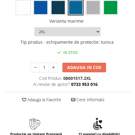
Rollere
Finelinere
Textmarkere
Varianta marime
:
Markere diverse
Carioci si creioane colorate
Rezerve instrumente scris
Tip produs - echipamente de protectie
:
tunica
Tavite documente si suporturi
IN STOC
Ascutitori, radiere, agrafe
ADAUGA IN COS
Foarfece pentru birou
Curatenie si igiena
Cod Produs:
08001517.2XL
Ai nevoie de ajutor?
0733 953 016
Produse Antibacteriene
Articole pentru baie
Adauga la Favorite
Cere informatii
Articole pentru bucatarie
Maturi, mopuri si galeti
Hartie igienica, prosoape hartie si
dispensere
Producție pe Unitate Protejată
11 angajați cu dizabilități