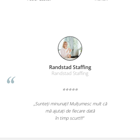
ergonomice
Masini de legat, indosariat si
accesorii
Protocol si HORECA
Apa si bauturi racoritoare
Cafea, ceai, zahar, lapte
Casa si bucatarie
Cani si pahare
Anda Benga
Bucatarie si servire
Persoana fizica
Textile si confort pentru casa
⭐⭐⭐⭐⭐
Decor si interior
Seturi si accesorii pentru vin
 si
„Foarte bun produsul. A scos efectiv toata
asate
mizeria din pardoseli. Livrarea a fost rapida.
Rucsacuri si articole de calatorie
Recomand sa cumparati! Nota 10.”
Rucsacuri
Trollere, genti si accesorii de voiaj
Genti de umar si borsete