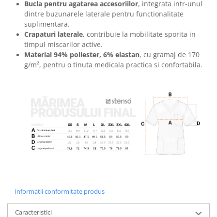
Bucla pentru agatarea accesoriilor
, integrata intr-unul
Masti de protectie respiratorie
dintre buzunarele laterale pentru functionalitate
Sepci, caciuli si esarfe
suplimentara.
Pachete promotionale
Crapaturi laterale
, contribuie la mobilitate sporita in
timpul miscarilor active.
Accesorii pentru protectia muncii
Material 94% poliester, 6% elastan
, cu gramaj de 170
Sosete de lucru
g/m², pentru o tinuta medicala practica si confortabila.
Branturi
Diverse accesorii
Articole de unica folosinta
Copii - tricouri si hanorace
Comunicare si prezentare
Flipchart-uri
Ecrane Interactive
Sisteme de afisare
Ecrane de proiectie
Informatii conformitate produs
Accesorii prezentare
Caracteristici