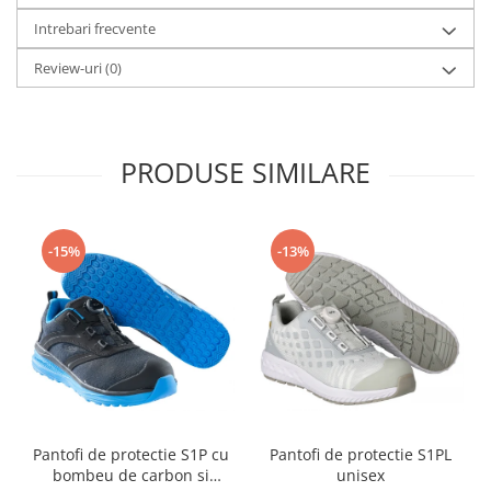
Table magnetice (whiteboard-uri)
Intrebari frecvente
Electronice si accesorii tech
Gadgeturi mobile
Review-uri
(0)
Securitate digitala
Adaptoare de calatorie
PRODUSE SIMILARE
Baterii si acumulatori
Cabluri si conectivitate
Incarcatoare wireless
-15%
-13%
Incarcatoare cu fir si auto
Ceasuri smart - Smartwatch
Baterii externe - Powerbanks
Accesorii localizare (FindMy)
Cartuse, tonere, consumabile PC
Standuri PC si suporturi
Pantofi de protectie S1P cu
Pantofi de protectie S1PL
ergonomice
bombeu de carbon si
unisex