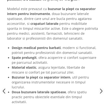
Camasi
Pantaloni
Modelul este prevazut cu
buzunar la piept cu separator
Pantaloni cu pieptar
intern pentru instrumente
, doua buzunare laterale
spatioase, dintre care unul are bucla pentru agatarea
Hanorace
accesoriilor, si
crapaturi laterale
pentru mobilitate
Jachete
sporita in timpul miscarilor active. Este o alegere potrivita
Impermeabile
pentru medici, asistenti, farmacisti, tehnicieni de
Veste
laborator si profesionisti din domeniul sanatatii.
Reflectorizante
Design medical pentru barbati
, modern si functional,
Incaltaminte
potrivit pentru profesionisti din domeniul sanatatii.
Incaltaminte de lucru si protectie
Spate prelungit
, ofera acoperire si confort superioare
pe parcursul activitatii.
Incaltaminte de oras si munte
Material elastic
, asigura lejeritate, libertate de
Echipamente medicale
miscare si confort pe tot parcursul zilei.
Manusi de protectie
Buzunar la piept cu separator intern
, util pentru
organizarea instrumentelor necesare in timpul
Accesorii pentru protectia capului
lucrului.
Casti de protectie
Doua buzunare laterale spatioase
, ofera spatiu
practic pentru obiectele esentiale din timpul
Antifoane
activitatii.
Ochelari de protectie si viziere