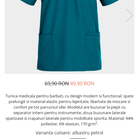
Bibliorafturi, caiete mecanice,
separatoare
Capsatoare, capse si perforatoare
Caiete si blocnotesuri
Dosare, folii protectie si mape
Accesorii diverse pentru birou
Etichetare si ambalare
Arhivare si depozitare
Instrumente de scris
69,90 RON
49,90 RON
Pixuri de plastic
Pixuri metalice
Tunica medicala pentru barbati, cu design modern si functional, spate
Pixuri cu gel
prelungit si material elastic pentru lejeritate, libertate de miscare si
confort pe tot parcursul zilei. Modelul are buzunar la piept cu
Stilouri
separator intern pentru instrumente, doua buzunare laterale
Seturi de scris Premium
spatioase si crapaturi laterale pentru mobilitate sporita. Material: 94%
poliester, 6% elastan, 170 g/m².
Instrumente de scris eco
Varianta culoare
: albastru petrol
Creioane mecanice si grafit