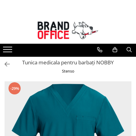
Toate Produsele
Unitate Protejata - PRODUCTIE
Hartie copiator si produse
tipografice
Produse consumabile din hartie
Tunica medicala pentru barbați NOBBY
Detergenti si dezinfectanti
Stenso
Formulare tipizate
Saci menajeri (Unitate Protejata)
-29%
Agende, calendare si organizatoare
Agende personalizabile
Organizatoare business
Birotica si papetarie
Hartie si articole din hartie