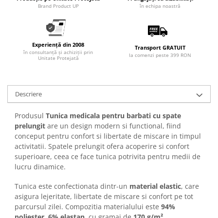
Articole pentru rufe, casa,
Brand Product UP
în echipa noastră
geamuri, mobila
Articole pentru birou, suprafete,
pardoseli
Experiență din 2008
Transport GRATUIT
în consultanță și achiziții prin
Intretinere si odorizante masina
la comenzi peste 399 RON
Unitate Protejată
Saci de gunoi
Accesorii pentru curatenie
Descriere
Tipografie si stampile
Formulare tipizate
Produsul
Tunica medicala pentru barbati cu spate
prelungit
are un design modern si functional, fiind
Caiete si blocnotesuri
conceput pentru confort si libertate de miscare in timpul
personalizate
activitatii. Spatele prelungit ofera acoperire si confort
Stampile, tusiere si tus
superioare, ceea ce face tunica potrivita pentru medii de
lucru dinamice.
Protectia muncii si Imbracaminte
Imbracaminte
Tunica este confectionata dintr-un
material elastic
, care
Tricouri
asigura lejeritate, libertate de miscare si confort pe tot
parcursul zilei. Compozitia materialului este
94%
Bluze & Pulovere
poliester, 6% elastan
, cu gramaj de
170 g/m²
.