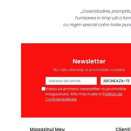
Accesorii localizare (FindMy)
ine, promptitudine!
Cartuse, tonere, consumabile
imp util a formularelor
PC
re toate punctele din tara!"
Standuri PC si suporturi
ergonomice
Suporturi si huse telefoane &
tablete
Periferice PC si accesorii
Newsletter
Ergnonomice
Nu rata ofertele si promotiile noastre
Audio
Boxe portabile
Vreau sa primesc newsletter cu promotiile
Casti
magazinului. Afla mai multe in
Politica de
Confidentialitate
Tehnica si mobilier pentru birou
Laminatoare
Folii laminare
Accesorii mobilier
Magazinul Meu
Clienti