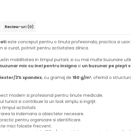
Review-uri
(0)
ati
este conceput pentru o tinuta profesionala, practica si usor
i curat, potrivit pentru activitatea zilnica.
sustin mobilitatea in timpul purtarii, si cu mai multe buzunare ut
buzunar mic cu inel pentru insigna
si
un buzunar pe piept 
iester/3% spandex
, cu gramaj de
160 g/m²
, oferind o structu
pect modern si profesional pentru tinute medicale.
tunicii si contribuie la un look simplu si ingrijit.
 timpul activitatii.
strarea la indemana a obiectelor necesare.
 practic pentru organizare si identificare.
cte mici folosite frecvent.