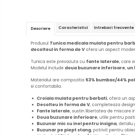
Creioane mecanice si grafit
Rollere
Finelinere
Caracteristici
Intrebari frecvente
Descriere
Textmarkere
Markere diverse
Produsul
Tunica medicala mulata pentru barb
Carioci si creioane colorate
decolteul in forma de V
ofera un aspect modern s
Rezerve instrumente scris
Tunica este prevazuta cu
fante laterale
, care 
Tavite documente si suporturi
Modelul include
doua buzunare inferioare
,
un 
Ascutitori, radiere, agrafe
Materialul are compozitia
53% bumbac/44% pol
Foarfece pentru birou
si confortabila.
Curatenie si igiena
Croiala mulata pentru barbati
, ofera un as
Produse Antibacteriene
Decolteu in forma de V
, completeaza designul 
Articole pentru baie
Fante laterale
, sustin libertatea de miscare in
Doua buzunare inferioare
, utile pentru pa
Articole pentru bucatarie
Buzunar mic cu inel pentru insigna
, detaliu
Maturi, mopuri si galeti
Buzunar pe piept stang
, potrivit pentru obie