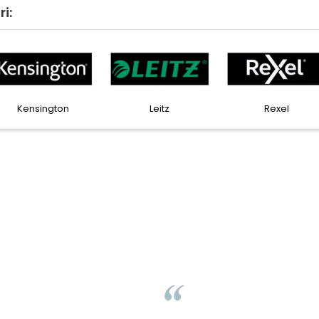
i:
Faber Castell
Horion
Kensin
Liamed Brasov
Liamed
⭐⭐⭐⭐⭐