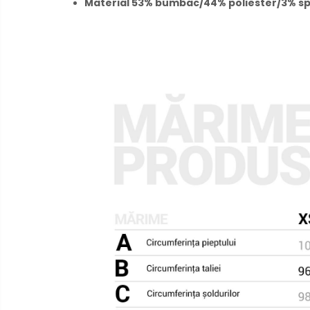
Material 53% bumbac/44% poliester/3% s
Hartie igienica, prosoape hartie
si dispensere
Articole pentru rufe, casa,
geamuri, mobila
Articole pentru birou, suprafete,
pardoseli
Intretinere si odorizante masina
Saci de gunoi
Accesorii pentru curatenie
Tipografie si stampile
Formulare tipizate
Caiete si blocnotesuri
personalizate
Stampile, tusiere si tus
Protectia muncii si Imbracaminte
Imbracaminte