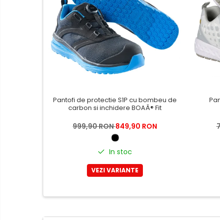
Casti de protectie
Antifoane
Ochelari de protectie si viziere
Masti de protectie respiratorie
Sepci, caciuli si esarfe
Pachete promotionale
Accesorii pentru protectia
Pantofi de protectie S1P cu bombeu de
Pan
muncii
carbon si inchidere BOAÂ® Fit
Sosete de lucru
999,90 RON
849,90 RON
Branturi
Diverse accesorii
In stoc
Articole de unica folosinta
VEZI VARIANTE
Copii - tricouri si hanorace
Comunicare si prezentare
Flipchart-uri
Ecrane Interactive