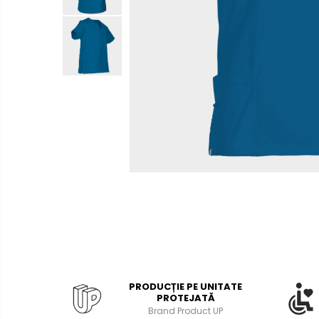
Bibliorafturi, caiete mecanice,
separatoare
Capsatoare, capse si
perforatoare
Caiete si blocnotesuri
Dosare, folii protectie si mape
Accesorii diverse pentru birou
Etichetare si ambalare
Arhivare si depozitare
Instrumente de scris
Pixuri de plastic
Pixuri metalice
Pixuri cu gel
Stilouri
PRODUCȚIE PE UNITATE
Seturi de scris Premium
PROTEJATĂ
Brand Product UP
Instrumente de scris eco