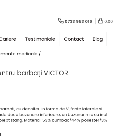
0733 953 016
0,00
Cariere
Testimoniale
Contact
Blog
amente medicale /
ntru barbați VICTOR
rbati, cu decolteu in forma de V, fante laterale si
ude doua buzunare inferioare, un buzunar mic cu inel
 piept stang. Material: 53% bumbac/44% poliester/3%
l