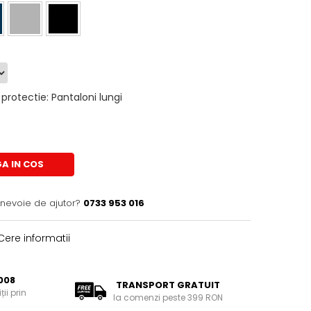
protectie
:
Pantaloni lungi
A IN COS
 nevoie de ajutor?
0733 953 016
ere informatii
008
TRANSPORT GRATUIT
ii prin
la comenzi peste 399 RON