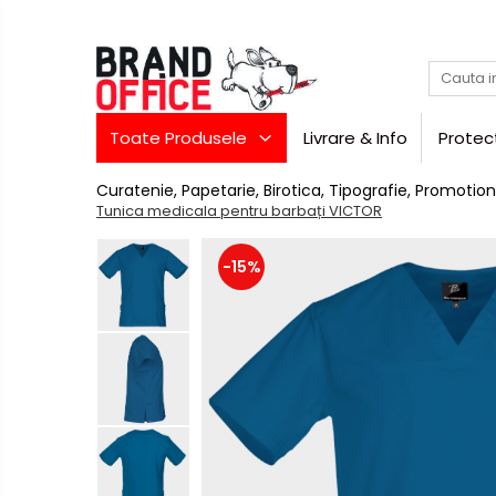
Toate Produsele
Unitate Protejata - PRODUCTIE
Toate Produsele
Livrare & Info
Protec
Hartie copiator si produse
tipografice
Curatenie, Papetarie, Birotica, Tipografie, Promotion
Produse consumabile din hartie
Tunica medicala pentru barbați VICTOR
Detergenti si dezinfectanti
-15%
Formulare tipizate
Saci menajeri (Unitate
Protejata)
Agende, calendare si
organizatoare
Agende personalizabile
Birotica
si
Organizatoare business
papetarie
Hartie si articole din hartie