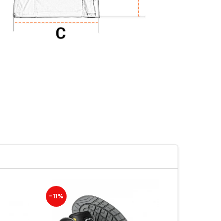
-11%
-14%