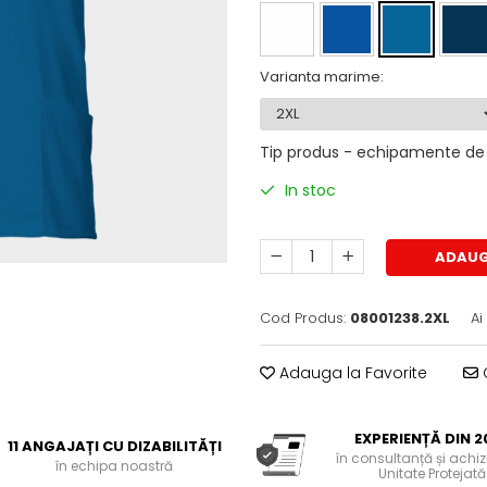
Varianta marime
:
Tip produs - echipamente de 
In stoc
ADAUG
Cod Produs:
08001238.2XL
Ai
Adauga la Favorite
C
EXPERIENȚĂ DIN 2
11 ANGAJAȚI CU DIZABILITĂȚI
în consultanță și achiziț
în echipa noastră
Unitate Protejată