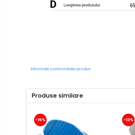
Tricouri
Bluze & Pulovere
Camasi
Pantaloni
Pantaloni cu pieptar
Hanorace
Jachete
Impermeabile
Veste
Informatii conformitate produs
Reflectorizante
Incaltaminte
Incaltaminte de lucru si protectie
Produse similare
Incaltaminte de oras si munte
Echipamente medicale
Manusi de protectie
-15%
-13%
Accesorii pentru protectia
capului