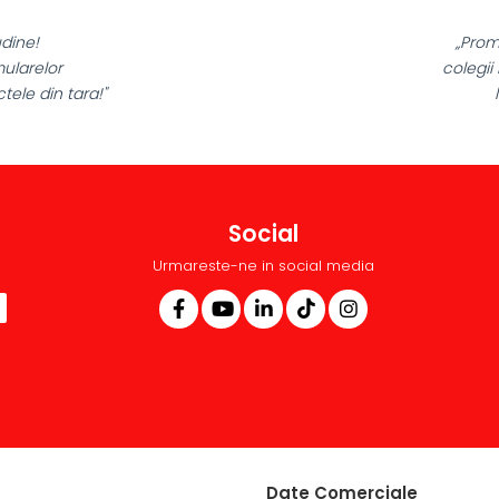
„Promotionalele sunt minunate,
colegii mei au fost foarte incantati,
la fel si clientii nostri!”
Social
Urmareste-ne in social media
Date Comerciale