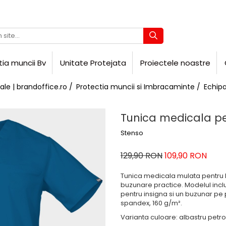
tia muncii Bv
Unitate Protejata
Proiectele noastre
ale | brandoffice.ro /
Protectia muncii si Imbracaminte /
Echip
Tunica medicala pe
Stenso
129,90 RON
109,90 RON
Tunica medicala mulata pentru ba
buzunare practice. Modelul incl
pentru insigna si un buzunar pe
spandex, 160 g/m².
Varianta culoare
: albastru petro