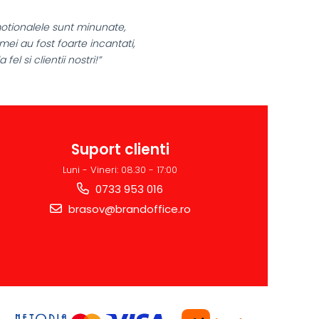
„Ne bucuram pentru reluarea colaborarii si
ne declaram multumiti pentru produsele plas
si finalizate cu succes la timp."
Suport clienti
Luni - Vineri: 08.30 - 17:00
0733 953 016
brasov@brandoffice.ro