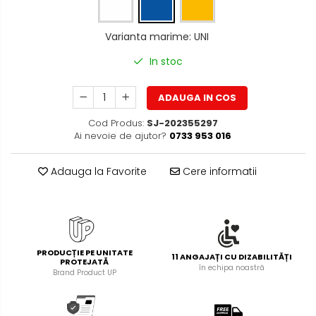
Foarfece pentru birou
Diverse accesorii
Articole de unica folosinta
Varianta marime
:
UNI
Copii - tricouri si hanorace
In stoc
ADAUGA IN COS
Cod Produs:
SJ-202355297
Ai nevoie de ajutor?
0733 953 016
Adauga la Favorite
Cere informatii
PRODUCȚIE PE UNITATE
11 ANGAJAȚI CU DIZABILITĂȚI
PROTEJATĂ
în echipa noastră
Brand Product UP