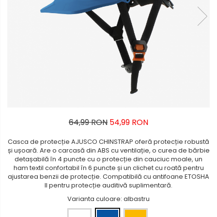
Saci de gunoi
Incaltaminte de oras si munte
Pixuri de plastic
Cartuse, tonere, consumabile
PC
Accesorii pentru curatenie
Pixuri metalice
Echipamente medicale
Pixuri cu gel
Standuri PC si suporturi
Manusi de protectie
ergonomice
Stilouri
Accesorii pentru protectia
Seturi de scris Premium
Suporturi si huse telefoane &
capului
Instrumente de scris eco
tablete
Casti de protectie
Creioane mecanice si grafit
Periferice PC si accesorii
Antifoane
Rollere
Ergnonomice
Ochelari de protectie si viziere
Finelinere
64,99 RON
54,99 RON
Audio
Masti de protectie respiratorie
Textmarkere
Boxe portabile
Sepci, caciuli si esarfe
Casca de protecție AJUSCO CHINSTRAP oferă protecție robustă
Markere diverse
și ușoară. Are o carcasă din ABS cu ventilație, o curea de bărbie
Casti
Carioci si creioane colorate
Pachete promotionale
detașabilă în 4 puncte cu o protecție din cauciuc moale, un
ham textil confortabil în 6 puncte și un clichet cu roată pentru
Rezerve instrumente scris
Accesorii pentru protectia
ajustarea benzii de protecție. Compatibilă cu antifoane ETOSHA
muncii
Tavite documente si suporturi
II pentru protecție auditivă suplimentară.
Sosete de lucru
Varianta culoare
: albastru
Ascutitori, radiere, agrafe
Branturi