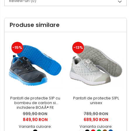
Review-uri
(0)
Produse similare
-15%
-13%
Pantofi de protectie S1P cu
Pantofi de protectie S1PL
bombeu de carbon si
unisex
inchidere BOAÂ® Fit
999,90 RON
789,90 RON
849,90 RON
689,90 RON
Varianta culoare:
Varianta culoare: