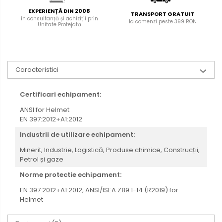
EXPERIENȚĂ DIN 2008
TRANSPORT GRATUIT
în consultanță și achiziții prin
la comenzi peste 399 RON
Unitate Protejată
Caracteristici
Certificari echipament:
ANSI for Helmet
EN 397:2012+A1:2012
Industrii de utilizare echipament:
Minerit,
Industrie,
Logistică,
Produse chimice,
Construcții,
Petrol și gaze
Norme protectie echipament:
EN 397:2012+A1:2012,
ANSI/ISEA Z89.1-14 (R2019) for
Helmet