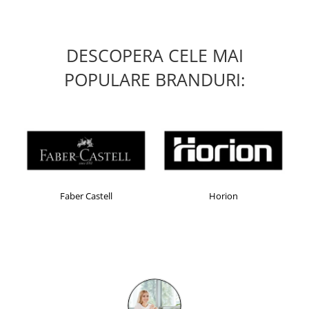
Masti de protectie respiratorie
Sepci, caciuli si esarfe
Pachete promotionale
DESCOPERA CELE MAI
Accesorii pentru protectia muncii
POPULARE BRANDURI:
Sosete de lucru
Branturi
Diverse accesorii
Articole de unica folosinta
Copii - tricouri si hanorace
Comunicare si prezentare
Faber Castell
Horion
Flipchart-uri
Ecrane Interactive
Sisteme de afisare
Ecrane de proiectie
Accesorii prezentare