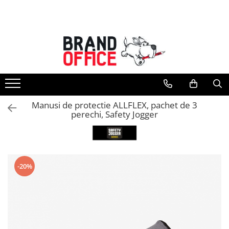
Toate Produsele
Unitate Protejata - PRODUCTIE
Hartie copiator si produse
tipografice
Produse consumabile din hartie
Manusi de protectie ALLFLEX, pachet de 3
Detergenti si dezinfectanti
perechi, Safety Jogger
Formulare tipizate
Saci menajeri (Unitate Protejata)
Agende, calendare si organizatoare
-20%
Agende personalizabile
Organizatoare business
Birotica si papetarie
Hartie si articole din hartie