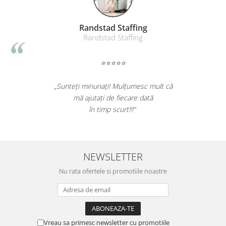
Table magnetice (whiteboard-uri)
Electronice si accesorii tech
Randstad Staffing
Gadgeturi mobile
Randstad Staffing
Securitate digitala
Adaptoare de calatorie
⭐⭐⭐⭐⭐
Baterii si acumulatori
„Sunteți minunați! Mulțumesc mult că
Cabluri si conectivitate
mă ajutați de fiecare dată
în timp scurt!!!”
Incarcatoare wireless
Incarcatoare cu fir si auto
Ceasuri smart - Smartwatch
NEWSLETTER
Baterii externe - Powerbanks
Nu rata ofertele si promotiile noastre
Accesorii localizare (FindMy)
Cartuse, tonere, consumabile PC
Standuri PC si suporturi
ergonomice
Vreau sa primesc newsletter cu promotiile