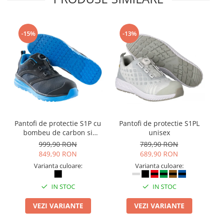
Camasi
Pantaloni
Pantaloni cu pieptar
-15%
-13%
Hanorace
Jachete
Impermeabile
Veste
Reflectorizante
Incaltaminte
Incaltaminte de lucru si protectie
Pantofi de protectie S1P cu
Pantofi de protectie S1PL
Incaltaminte de oras si munte
bombeu de carbon si
unisex
inchidere BOAÂ® Fit
Echipamente medicale
999,90 RON
789,90 RON
849,90 RON
689,90 RON
Manusi de protectie
Varianta culoare:
Varianta culoare:
Accesorii pentru protectia capului
IN STOC
IN STOC
Casti de protectie
Antifoane
VEZI VARIANTE
VEZI VARIANTE
Ochelari de protectie si viziere