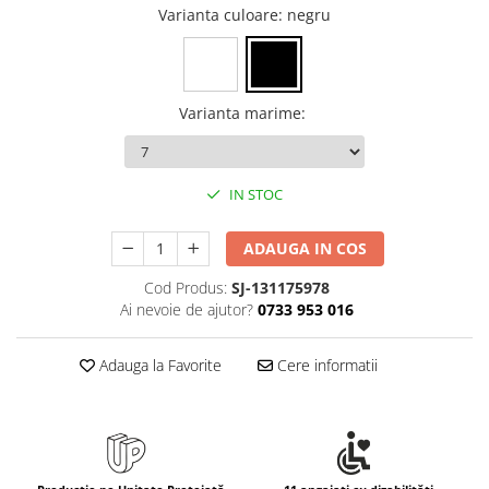
Rollere
Varianta culoare
: negru
Finelinere
Textmarkere
Markere diverse
Varianta marime
:
Carioci si creioane colorate
Rezerve instrumente scris
Tavite documente si suporturi
IN STOC
Ascutitori, radiere, agrafe
Foarfece pentru birou
ADAUGA IN COS
Curatenie si igiena
Cod Produs:
SJ-131175978
Produse Antibacteriene
Ai nevoie de ajutor?
0733 953 016
Articole pentru baie
Adauga la Favorite
Cere informatii
Articole pentru bucatarie
Maturi, mopuri si galeti
Hartie igienica, prosoape hartie si
dispensere