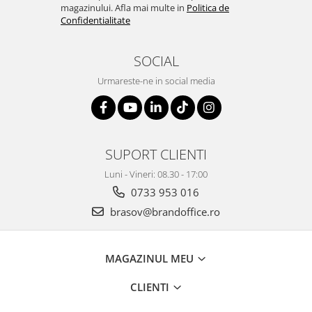
Suporturi si huse telefoane &
magazinului. Afla mai multe in
Politica de
tablete
Confidentialitate
Periferice PC si accesorii
Ergnonomice
SOCIAL
Audio
Urmareste-ne in social media
Boxe portabile
Casti
Tehnica si mobilier pentru birou
SUPORT CLIENTI
Laminatoare
Folii laminare
Luni - Vineri: 08.30 - 17:00
0733 953 016
Accesorii mobilier
brasov@brandoffice.ro
Ghilotine și Trimmere
Calculatoare de birou
MAGAZINUL MEU
Distrugatoare documente
Cosuri de gunoi pentru birou
CLIENTI
Scaune, birouri si produse