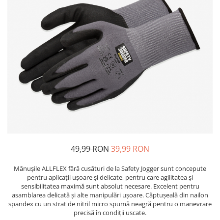
Bibliorafturi, caiete mecanice,
separatoare
Capsatoare, capse si perforatoare
Caiete si blocnotesuri
Dosare, folii protectie si mape
Accesorii diverse pentru birou
Etichetare si ambalare
Arhivare si depozitare
Instrumente de scris
Pixuri de plastic
Pixuri metalice
49,99 RON
39,99 RON
Pixuri cu gel
Mănușile ALLFLEX fără cusături de la Safety Jogger sunt concepute
Stilouri
pentru aplicații ușoare și delicate, pentru care agilitatea și
Seturi de scris Premium
sensibilitatea maximă sunt absolut necesare. Excelent pentru
asamblarea delicată și alte manipulări ușoare. Căptușeală din nailon
Instrumente de scris eco
spandex cu un strat de nitril micro spumă neagră pentru o manevrare
Creioane mecanice si grafit
precisă în condiții uscate.