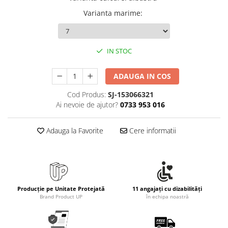
Rollere
Varianta marime
:
Finelinere
Textmarkere
Markere diverse
IN STOC
Carioci si creioane colorate
Rezerve instrumente scris
ADAUGA IN COS
Tavite documente si suporturi
Cod Produs:
SJ-153066321
Ascutitori, radiere, agrafe
Ai nevoie de ajutor?
0733 953 016
Foarfece pentru birou
Adauga la Favorite
Cere informatii
Curatenie si igiena
Produse Antibacteriene
Articole pentru baie
Articole pentru bucatarie
Producție pe Unitate Protejată
11 angajați cu dizabilități
Maturi, mopuri si galeti
Brand Product UP
în echipa noastră
Hartie igienica, prosoape hartie si
dispensere