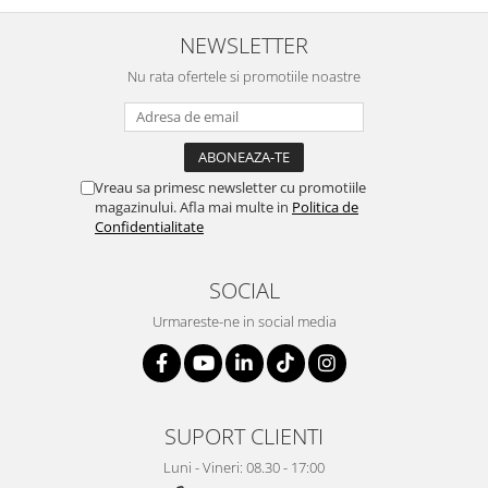
Suporturi si huse telefoane &
tablete
NEWSLETTER
Periferice PC si accesorii
Nu rata ofertele si promotiile noastre
Ergnonomice
Audio
Boxe portabile
Casti
Vreau sa primesc newsletter cu promotiile
magazinului. Afla mai multe in
Politica de
Tehnica si mobilier pentru birou
Confidentialitate
Laminatoare
Folii laminare
SOCIAL
Accesorii mobilier
Urmareste-ne in social media
Ghilotine și Trimmere
Calculatoare de birou
Distrugatoare documente
SUPORT CLIENTI
Cosuri de gunoi pentru birou
Luni - Vineri: 08.30 - 17:00
Scaune, birouri si produse