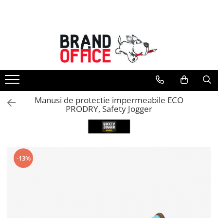
Toate Produsele
Unitate Protejata - PRODUCTIE
Hartie copiator si produse
tipografice
Produse consumabile din hartie
Manusi de protectie impermeabile ECO
Detergenti si dezinfectanti
PRODRY, Safety Jogger
Formulare tipizate
Saci menajeri (Unitate Protejata)
Agende, calendare si organizatoare
-13%
Agende personalizabile
Organizatoare business
Birotica si papetarie
Hartie si articole din hartie