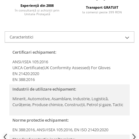
Articole pentru rufe, casa,
Experiență din 2008
Transport GRATUIT
geamuri, mobila
în consultanță și achiziții prin
la comenzi peste 399 RON
Unitate Protejată
Articole pentru birou, suprafete,
pardoseli
Intretinere si odorizante masina
Caracteristici
Saci de gunoi
Certificari echipament:
Accesorii pentru curatenie
ANSI/ISEA 105:2016
Tipografie si stampile
UKCA Certificate(UK Conformity Assessed) For Gloves
Formulare tipizate
EN 21420:2020
EN 388:2016
Caiete si blocnotesuri
personalizate
Industrii de utilizare echipament:
Stampile, tusiere si tus
Minerit,
Automotive,
Asamblare,
Industrie,
Logistică,
Curățenie,
Produse chimice,
Construcții,
Petrol și gaze,
Tactic
Protectia muncii si Imbracaminte
Imbracaminte
Norme protectie echipament:
Tricouri
EN 388:2016,
ANSI/ISEA 105:2016,
EN ISO 21420:2020
Bluze & Pulovere