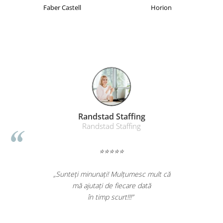
Table magnetice (whiteboard-uri)
Faber Castell
Horion
Electronice si accesorii tech
Gadgeturi mobile
Securitate digitala
Adaptoare de calatorie
Baterii si acumulatori
Cabluri si conectivitate
Incarcatoare wireless
Randstad Staffing
Incarcatoare cu fir si auto
Randstad Staffing
Ceasuri smart - Smartwatch
⭐⭐⭐⭐⭐
Baterii externe - Powerbanks
Accesorii localizare (FindMy)
„Sunteți minunați! Mulțumesc mult că
Cartuse, tonere, consumabile PC
mă ajutați de fiecare dată
în timp scurt!!!”
Standuri PC si suporturi
ergonomice