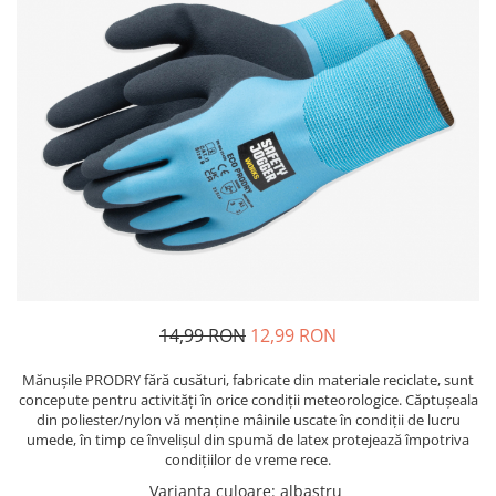
Bibliorafturi, caiete mecanice,
separatoare
Capsatoare, capse si perforatoare
Caiete si blocnotesuri
Dosare, folii protectie si mape
Accesorii diverse pentru birou
Etichetare si ambalare
Arhivare si depozitare
Instrumente de scris
Pixuri de plastic
Pixuri metalice
14,99 RON
12,99 RON
Pixuri cu gel
Mănușile PRODRY fără cusături, fabricate din materiale reciclate, sunt
Stilouri
concepute pentru activități în orice condiții meteorologice. Căptușeala
Seturi de scris Premium
din poliester/nylon vă menține mâinile uscate în condiții de lucru
umede, în timp ce învelișul din spumă de latex protejează împotriva
Instrumente de scris eco
condițiilor de vreme rece.
Creioane mecanice si grafit
Varianta culoare
:
albastru