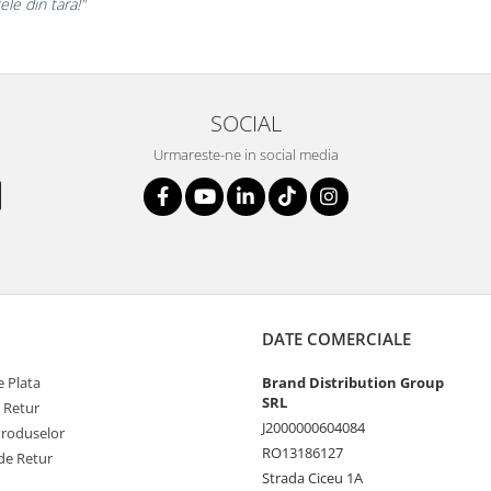
ri!”
s
SOCIAL
Urmareste-ne in social media
DATE COMERCIALE
 Plata
Brand Distribution Group
SRL
e Retur
J2000000604084
Produselor
RO13186127
de Retur
Strada Ciceu 1A