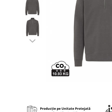
Bibliorafturi, caiete mecanice,
separatoare
Capsatoare, capse si perforatoare
Caiete si blocnotesuri
Dosare, folii protectie si mape
Accesorii diverse pentru birou
Etichetare si ambalare
Arhivare si depozitare
Instrumente de scris
Pixuri de plastic
Pixuri metalice
Pixuri cu gel
Stilouri
Seturi de scris Premium
Instrumente de scris eco
Creioane mecanice si grafit
Producție pe Unitate Protejată