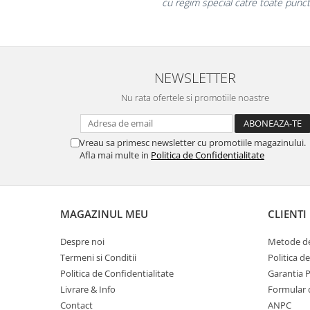
la fel si clientii nost
Table magnetice (whiteboard-uri)
Electronice si accesorii tech
Gadgeturi mobile
Securitate digitala
NEWSLETTER
Adaptoare de calatorie
Nu rata ofertele si promotiile noastre
Baterii si acumulatori
Cabluri si conectivitate
Vreau sa primesc newsletter cu promotiile magazinului.
Incarcatoare wireless
Afla mai multe in
Politica de Confidentialitate
Incarcatoare cu fir si auto
Ceasuri smart - Smartwatch
MAGAZINUL MEU
CLIENTI
Baterii externe - Powerbanks
Accesorii localizare (FindMy)
Despre noi
Metode de
Termeni si Conditii
Politica d
Cartuse, tonere, consumabile PC
Politica de Confidentialitate
Garantia 
Standuri PC si suporturi
Livrare & Info
Formular 
ergonomice
Contact
ANPC