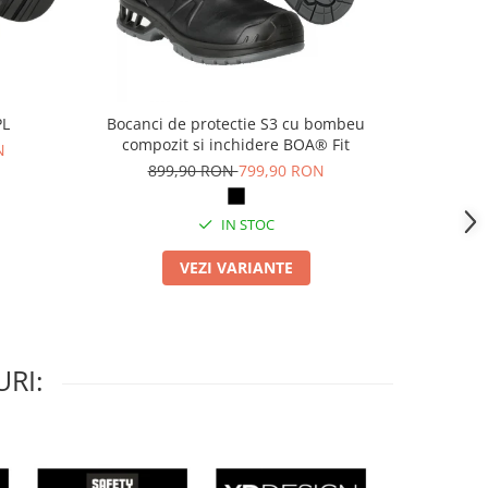
PL
Bocanci de protectie S3 cu bombeu
Pa
compozit si inchidere BOA® Fit
N
69
899,90 RON
799,90 RON
IN STOC
VEZI VARIANTE
RI: