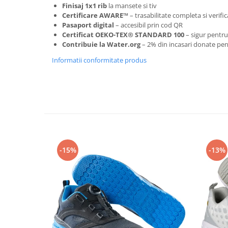
Articole pentru rufe, casa,
Finisaj 1x1 rib
la mansete si tiv
geamuri, mobila
Certificare AWARE™
– trasabilitate completa si verifi
Pasaport digital
– accesibil prin cod QR
Articole pentru birou, suprafete,
Certificat OEKO-TEX® STANDARD 100
– sigur pentru
pardoseli
Contribuie la Water.org
– 2% din incasari donate pen
Intretinere si odorizante masina
Informatii conformitate produs
Saci de gunoi
Accesorii pentru curatenie
Tipografie si stampile
Formulare tipizate
Caiete si blocnotesuri
personalizate
-15%
-13%
Stampile, tusiere si tus
Protectia muncii si Imbracaminte
Imbracaminte
Tricouri
Bluze & Pulovere