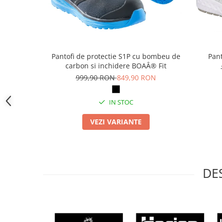
Camasi
Pantaloni
Pantaloni cu pieptar
Hanorace
Jachete
Pantofi de protectie S1P cu bombeu de
Pant
carbon si inchidere BOAÂ® Fit
Impermeabile
999,90 RON
849,90 RON
Veste
Reflectorizante
IN STOC
Incaltaminte
Incaltaminte de lucru si protectie
VEZI VARIANTE
Incaltaminte de oras si munte
Echipamente medicale
Manusi de protectie
DE
Accesorii pentru protectia capului
Casti de protectie
Antifoane
Ochelari de protectie si viziere