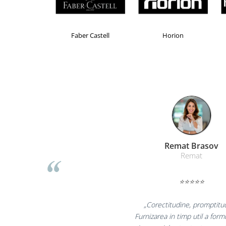
Masti de protectie respiratorie
Sepci, caciuli si esarfe
Pachete promotionale
Brand Product UP
Colorissimo
EK
Accesorii pentru protectia muncii
Sosete de lucru
Branturi
Diverse accesorii
Articole de unica folosinta
Copii - tricouri si hanorace
Comunicare si prezentare
Liamed Braso
Flipchart-uri
Liamed
Ecrane Interactive
⭐⭐⭐⭐⭐
Sisteme de afisare
Ecrane de proiectie
„Promotionalele sunt m
Accesorii prezentare
colegii mei au fost foarte 