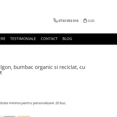
0733 953 016
0,00
ERE
TESTIMONIALE
CONTACT
BLOG
gon, bumbac organic si reciclat, cu
M
titate minima pentru personalizare: 20 buc.