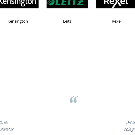
OMAX
Esselte
Faber Castell
v
inunate,
„Ne buc
incantati,
ne declar