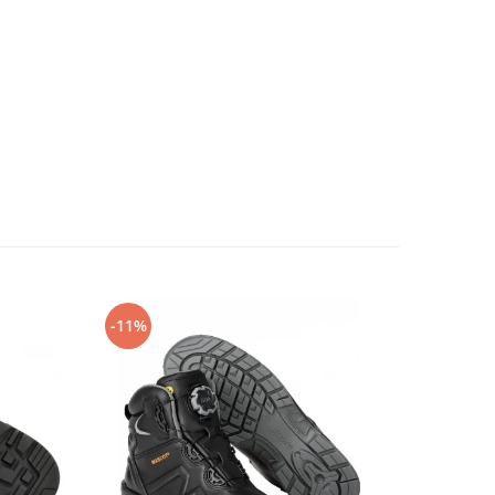
-11%
-14%