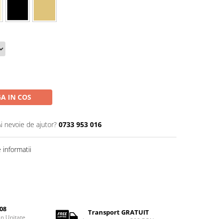
A IN COS
Ai nevoie de ajutor?
0733 953 016
informatii
08
Transport GRATUIT
rin Unitate