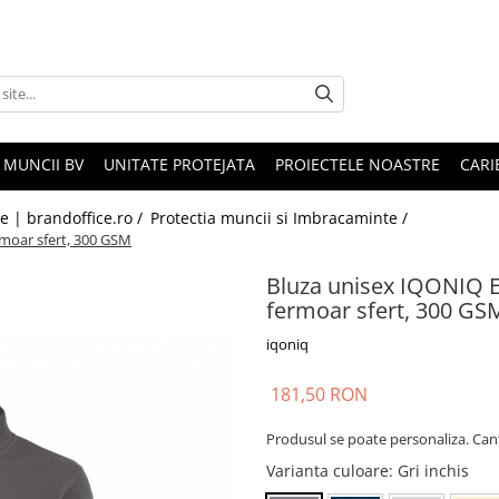
 MUNCII BV
UNITATE PROTEJATA
PROIECTELE NOASTRE
CARI
le | brandoffice.ro /
Protectia muncii si Imbracaminte /
rmoar sfert, 300 GSM
Bluza unisex IQONIQ El
fermoar sfert, 300 GS
iqoniq
181,50 RON
Produsul se poate personaliza. Can
Varianta culoare
: Gri inchis