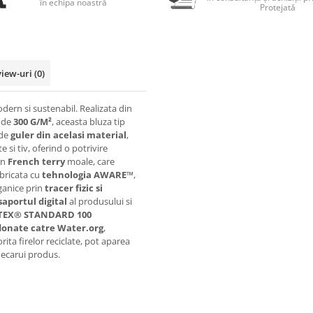
în echipa noastră
Protejată
view-uri
(0)
dern si sustenabil. Realizata din
e de
300 G/M²
, aceasta bluza tip
 de
guler din acelasi material
,
 si tiv, oferind o potrivire
in
French terry
moale, care
abricata cu
tehnologia AWARE™
,
rganice prin
tracer fizic si
saportul digital
al produsului si
TEX® STANDARD 100
 donate catre Water.org
,
ita firelor reciclate, pot aparea
fiecarui produs.