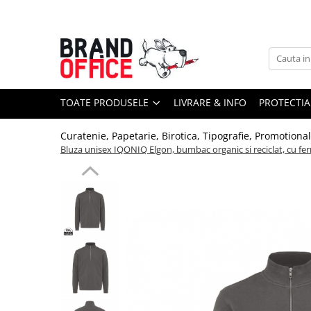
Toate Produsele
Unitate Protejata - PRODUCTIE
Hartie copiator si produse
TOATE PRODUSELE
LIVRARE & INFO
PROTECTIA
tipografice
Produse consumabile din hartie
Curatenie, Papetarie, Birotica, Tipografie, Promotiona
Detergenti si dezinfectanti
Bluza unisex IQONIQ Elgon, bumbac organic si reciclat, cu fe
Formulare tipizate
Saci menajeri (Unitate Protejata)
Agende, calendare si organizatoare
Agende personalizabile
Organizatoare business
Birotica si papetarie
Hartie si articole din hartie