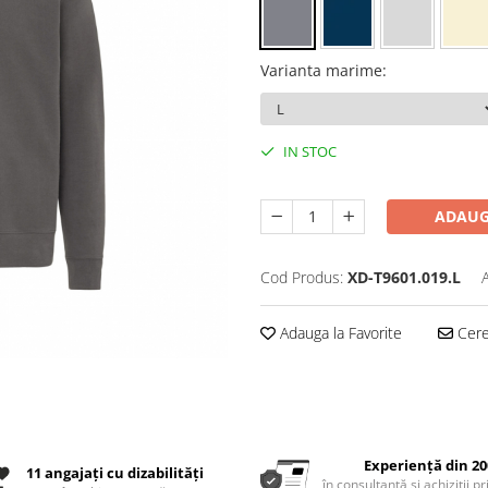
Varianta marime
:
IN STOC
ADAUG
Cod Produs:
XD-T9601.019.L
Adauga la Favorite
Cere 
Experiență din 20
11 angajați cu dizabilități
în consultanță și achiziții p