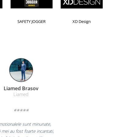
Horion
Kensington
Leitz
Farmacom Brasov
Farmacom
⭐⭐⭐⭐⭐
uram pentru reluarea colaborarii si
am multumiti pentru produsele plasate