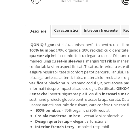
Brand Product UP
Rollere
Finelinere
Textmarkere
Markere diverse
Caracteristici
Intrebari frecvente
Re
Descriere
Carioci si creioane colorate
Rezerve instrumente scris
IQONIQ Elgon
este bluza unisex perfecta pentru un stil mo
Tavite documente si suporturi
100% bumbac
(70% organic si 30% reciclat) cu o densitat
quarter zip
imbina confortul cu eleganta casual. Dispune
Ascutitori, radiere, agrafe
maneci lungi cu
set-in sleeves
si margini
1x1 rib
la mansete
Foarfece pentru birou
confortabila si un aspect finisat. Tesatura interioara este d
asigura respirabilitate si confort pe tot parcursul anului. F
Curatenie si igiena
bluza garanteaza autenticitatea materialelor reciclate si o
Produse Antibacteriene
verificare blockchain
. Scanand codul QR, poti accesa
pa
informatii despre impactul sau ecologic. Certificata
OEKO-
Articole pentru baie
Centexbel
pentru siguranta pielii.
2% din incasari sunt
Articole pentru bucatarie
sustinand proiecte globale pentru acces la apa curata. Dator
usoare variatii naturale de culoare, care confera unicitate 
Maturi, mopuri si galeti
100% bumbac
– 70% organic si 30% reciclat
Croiala moderna unisex
– versatila si confortabila
Hartie igienica, prosoape hartie si
Design quarter zip
– elegant si functional
dispensere
Interior French terry
– moale si respirabil