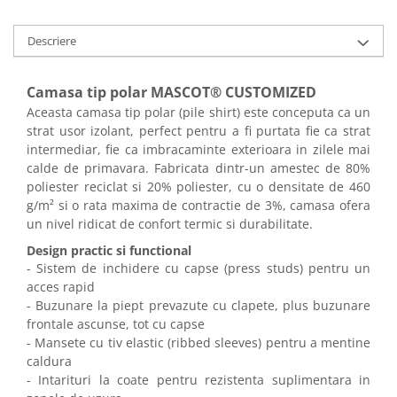
Descriere
Camasa tip polar MASCOT® CUSTOMIZED
Aceasta camasa tip polar (pile shirt) este conceputa ca un
strat usor izolant, perfect pentru a fi purtata fie ca strat
intermediar, fie ca imbracaminte exterioara in zilele mai
calde de primavara. Fabricata dintr-un amestec de 80%
poliester reciclat si 20% poliester, cu o densitate de 460
g/m² si o rata maxima de contractie de 3%, camasa ofera
un nivel ridicat de confort termic si durabilitate.
Design practic si functional
- Sistem de inchidere cu capse (press studs) pentru un
acces rapid
- Buzunare la piept prevazute cu clapete, plus buzunare
frontale ascunse, tot cu capse
- Mansete cu tiv elastic (ribbed sleeves) pentru a mentine
caldura
- Intarituri la coate pentru rezistenta suplimentara in