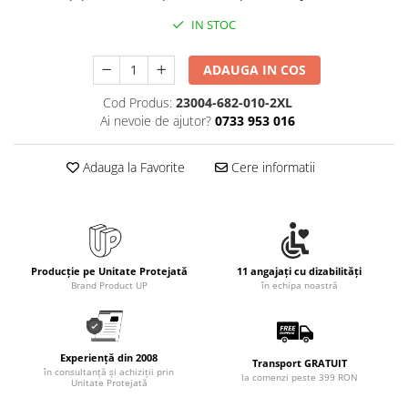
IN STOC
ADAUGA IN COS
Cod Produs:
23004-682-010-2XL
Ai nevoie de ajutor?
0733 953 016
Adauga la Favorite
Cere informatii
Producție pe Unitate Protejată
11 angajați cu dizabilități
Brand Product UP
în echipa noastră
Experiență din 2008
Transport GRATUIT
în consultanță și achiziții prin
la comenzi peste 399 RON
Unitate Protejată