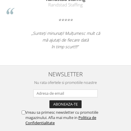
Randstad Staffing
⭐⭐⭐⭐⭐
„Sunteți minunați! Mulțumesc mult că
mă ajutați de fiecare dată
în timp scurt!!!”
NEWSLETTER
Nu rata ofertele si promotiile noastre
Vreau sa primesc newsletter cu promotiile
magazinului. Afla mai multe in
Politica de
Confidentialitate