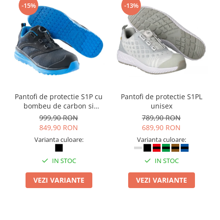
-15%
-13%
Pantofi de protectie S1P cu
Pantofi de protectie S1PL
bombeu de carbon si
unisex
inchidere BOAÂ® Fit
999,90 RON
789,90 RON
849,90 RON
689,90 RON
Varianta culoare:
Varianta culoare:
IN STOC
IN STOC
VEZI VARIANTE
VEZI VARIANTE