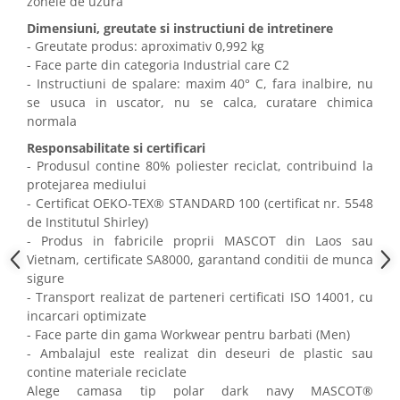
zonele de uzura
Dimensiuni, greutate si instructiuni de intretinere
- Greutate produs: aproximativ 0,992 kg
- Face parte din categoria Industrial care C2
- Instructiuni de spalare: maxim 40° C, fara inalbire, nu
se usuca in uscator, nu se calca, curatare chimica
normala
Responsabilitate si certificari
- Produsul contine 80% poliester reciclat, contribuind la
protejarea mediului
- Certificat OEKO-TEX® STANDARD 100 (certificat nr. 5548
de Institutul Shirley)
- Produs in fabricile proprii MASCOT din Laos sau
Vietnam, certificate SA8000, garantand conditii de munca
sigure
- Transport realizat de parteneri certificati ISO 14001, cu
incarcari optimizate
- Face parte din gama Workwear pentru barbati (Men)
- Ambalajul este realizat din deseuri de plastic sau
contine materiale reciclate
Alege camasa tip polar dark navy MASCOT®