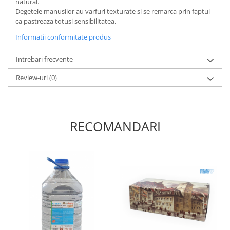
natural.
Articole pentru rufe, casa,
Degetele manusilor au varfuri texturate si se remarca prin faptul
geamuri, mobila
ca pastreaza totusi sensibilitatea.
Articole pentru birou, suprafete,
Informatii conformitate produs
pardoseli
Intretinere si odorizante masina
Intrebari frecvente
Saci de gunoi
Review-uri
(0)
Accesorii pentru curatenie
Tipografie si stampile
Formulare tipizate
RECOMANDARI
Caiete si blocnotesuri
personalizate
Stampile, tusiere si tus
Protectia muncii si Imbracaminte
Imbracaminte
Tricouri
Bluze & Pulovere