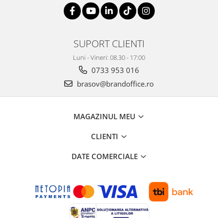
ergonomice
Masini de legat, indosariat si
accesorii
SUPORT CLIENTI
Protocol si HORECA
Apa si bauturi racoritoare
Luni - Vineri: 08.30 - 17:00
0733 953 016
Cafea, ceai, zahar, lapte
brasov@brandoffice.ro
Casa si bucatarie
Cani si pahare
Bucatarie si servire
MAGAZINUL MEU
Textile si confort pentru casa
CLIENTI
Decor si interior
DATE COMERCIALE
Seturi si accesorii pentru vin
Rucsacuri si articole de calatorie
Rucsacuri
Trollere, genti si accesorii de voiaj
Genti de umar si borsete