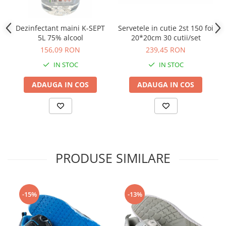
Camasi
Pantaloni
Dezinfectant maini K-SEPT
Servetele in cutie 2st 150 foi
Pantaloni cu pieptar
5L 75% alcool
20*20cm 30 cutii/set
Hanorace
156,09 RON
239,45 RON
Jachete
IN STOC
IN STOC
Impermeabile
Veste
ADAUGA IN COS
ADAUGA IN COS
Reflectorizante
Incaltaminte
Incaltaminte de lucru si protectie
Incaltaminte de oras si munte
Echipamente medicale
PRODUSE SIMILARE
Manusi de protectie
Accesorii pentru protectia capului
-15%
-13%
Casti de protectie
Antifoane
Ochelari de protectie si viziere