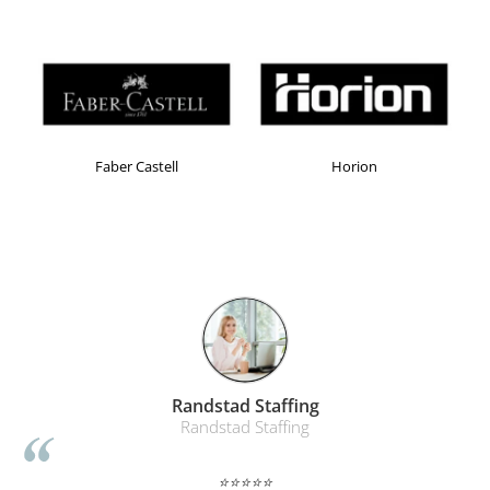
Table magnetice (whiteboard-uri)
Electronice si accesorii tech
Gadgeturi mobile
Securitate digitala
Adaptoare de calatorie
Faber Castell
Horion
Baterii si acumulatori
Cabluri si conectivitate
Incarcatoare wireless
Incarcatoare cu fir si auto
Ceasuri smart - Smartwatch
Baterii externe - Powerbanks
Accesorii localizare (FindMy)
Randstad Staffing
Cartuse, tonere, consumabile PC
Randstad Staffing
Standuri PC si suporturi
ergonomice
⭐⭐⭐⭐⭐