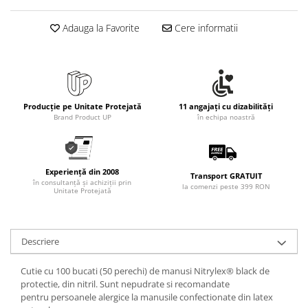
Rollere
Finelinere
Adauga la Favorite
Cere informatii
Textmarkere
Markere diverse
Carioci si creioane colorate
Rezerve instrumente scris
Producție pe Unitate Protejată
11 angajați cu dizabilități
Tavite documente si suporturi
Brand Product UP
în echipa noastră
Ascutitori, radiere, agrafe
Foarfece pentru birou
Experiență din 2008
Curatenie si igiena
Transport GRATUIT
în consultanță și achiziții prin
la comenzi peste 399 RON
Unitate Protejată
Produse Antibacteriene
Articole pentru baie
Articole pentru bucatarie
Descriere
Maturi, mopuri si galeti
Cutie cu 100 bucati (50 perechi) de manusi Nitrylex® black de
Hartie igienica, prosoape hartie si
protectie, din nitril. Sunt nepudrate si recomandate
dispensere
pentru persoanele alergice la manusile confectionate din latex