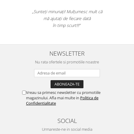
Suporturi si huse telefoane &
tablete
„Sunteți minunați! Mulțumesc mult că
Periferice PC si accesorii
mă ajutați de fiecare dată
Ergnonomice
în timp scurt!!!”
Audio
Boxe portabile
Casti
NEWSLETTER
Tehnica si mobilier pentru birou
Nu rata ofertele si promotiile noastre
Laminatoare
Folii laminare
Accesorii mobilier
Vreau sa primesc newsletter cu promotiile
Ghilotine și Trimmere
magazinului. Afla mai multe in
Politica de
Calculatoare de birou
Confidentialitate
Distrugatoare documente
SOCIAL
Cosuri de gunoi pentru birou
Urmareste-ne in social media
Scaune, birouri si produse