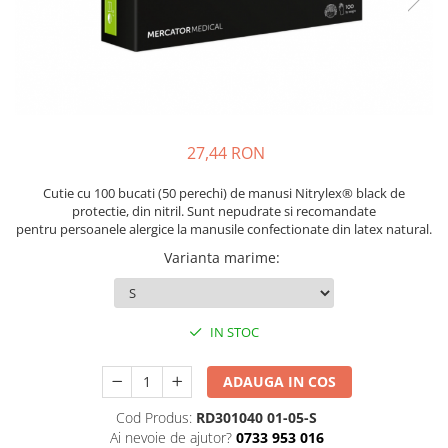
Bibliorafturi, caiete mecanice,
separatoare
Capsatoare, capse si perforatoare
Caiete si blocnotesuri
Dosare, folii protectie si mape
Accesorii diverse pentru birou
27,44 RON
Etichetare si ambalare
Cutie cu 100 bucati (50 perechi) de manusi Nitrylex® black de
protectie, din nitril. Sunt nepudrate si recomandate
Arhivare si depozitare
pentru persoanele alergice la manusile confectionate din latex natural.
Instrumente de scris
Varianta marime
:
Pixuri de plastic
Pixuri metalice
Pixuri cu gel
IN STOC
Stilouri
Seturi de scris Premium
ADAUGA IN COS
Instrumente de scris eco
Cod Produs:
RD301040 01-05-S
Creioane mecanice si grafit
Ai nevoie de ajutor?
0733 953 016