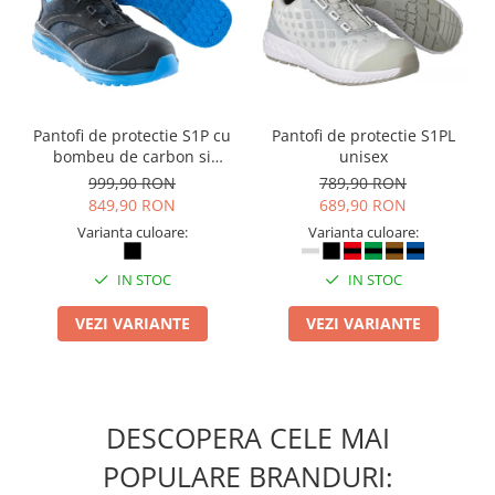
Masti de protectie respiratorie
Sepci, caciuli si esarfe
Pachete promotionale
Accesorii pentru protectia muncii
Pantofi de protectie S1P cu
Pantofi de protectie S1PL
Sosete de lucru
bombeu de carbon si
unisex
Branturi
inchidere BOAÂ® Fit
999,90 RON
789,90 RON
Diverse accesorii
849,90 RON
689,90 RON
Varianta culoare:
Varianta culoare:
Articole de unica folosinta
Copii - tricouri si hanorace
IN STOC
IN STOC
Comunicare si prezentare
VEZI VARIANTE
VEZI VARIANTE
Flipchart-uri
Ecrane Interactive
Sisteme de afisare
DESCOPERA CELE MAI
Ecrane de proiectie
Accesorii prezentare
POPULARE BRANDURI: