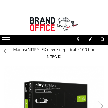
Toate Produsele
Unitate Protejata - PRODUCTIE
Hartie copiator si produse
tipografice
Produse consumabile din hartie
Manusi NITRYLEX negre nepudrate 100 buc
Detergenti si dezinfectanti
NITRYLEX
Formulare tipizate
Saci menajeri (Unitate Protejata)
Agende, calendare si organizatoare
Agende personalizabile
Organizatoare business
Birotica si papetarie
Hartie si articole din hartie