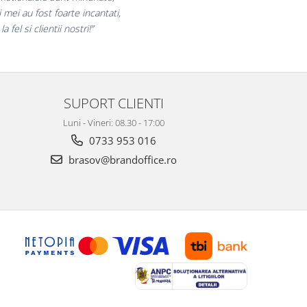
ram multumiti pentru produsele plasate
si finalizate cu succes la timp."
SUPORT CLIENTI
Luni - Vineri: 08.30 - 17:00
0733 953 016
brasov@brandoffice.ro