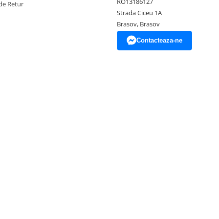
RO13186127
de Retur
Strada Ciceu 1A
Brasov, Brasov
Contacteaza-ne