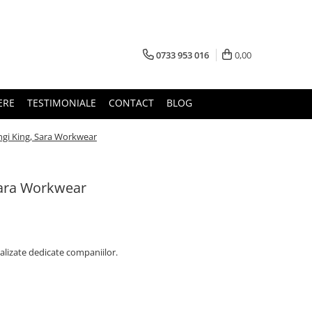
0733 953 016
0,00
ERE
TESTIMONIALE
CONTACT
BLOG
ngi King, Sara Workwear
 Sara Workwear
alizate dedicate companiilor.