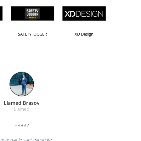
Horion
Kensington
Leitz
Farmacom Brasov
Farmacom
⭐⭐⭐⭐⭐
ucuram pentru reluarea colaborarii si