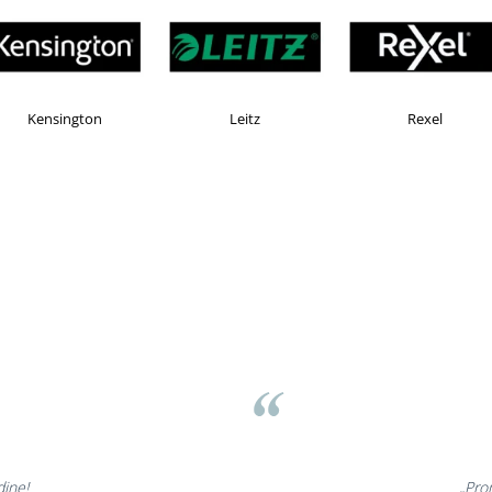
AX
Esselte
Faber Castell
ov
minunate,
„Ne b