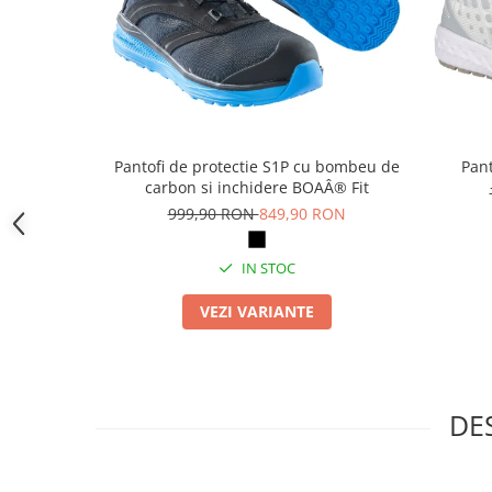
Camasi
Pantaloni
Pantaloni cu pieptar
Hanorace
Jachete
Impermeabile
Pantofi de protectie S1P cu bombeu de
Pant
Veste
carbon si inchidere BOAÂ® Fit
Reflectorizante
999,90 RON
849,90 RON
Incaltaminte
Incaltaminte de lucru si protectie
IN STOC
Incaltaminte de oras si munte
VEZI VARIANTE
Echipamente medicale
Manusi de protectie
Accesorii pentru protectia capului
DE
Casti de protectie
Antifoane
Ochelari de protectie si viziere