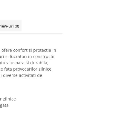
view-uri
(0)
 ofere confort si protectie in
i si lucratori in constructii
atura usoara si durabila,
e fata provocarilor zilnice
 diverse activitati de
r zilnice
ngata