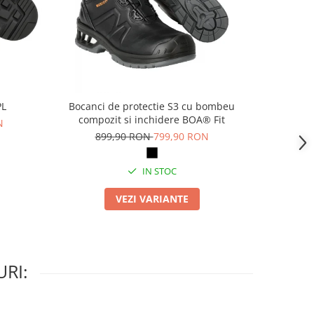
PL
Bocanci de protectie S3 cu bombeu
Pa
compozit si inchidere BOA® Fit
N
69
899,90 RON
799,90 RON
IN STOC
VEZI VARIANTE
RI: