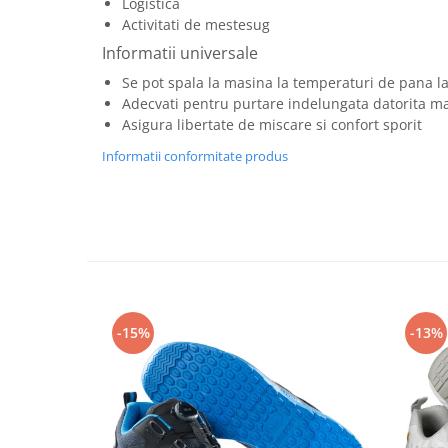
Logistica
Articole pentru rufe, casa,
Activitati de mestesug
geamuri, mobila
Informatii universale
Articole pentru birou, suprafete,
pardoseli
Se pot spala la masina la temperaturi de pana l
Adecvati pentru purtare indelungata datorita mat
Intretinere si odorizante masina
Asigura libertate de miscare si confort sporit
Saci de gunoi
Informatii conformitate produs
Accesorii pentru curatenie
Tipografie si stampile
Formulare tipizate
Caiete si blocnotesuri
personalizate
Stampile, tusiere si tus
-15%
-13%
Protectia muncii si Imbracaminte
Imbracaminte
Tricouri
Bluze & Pulovere