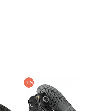
-11%
-14%