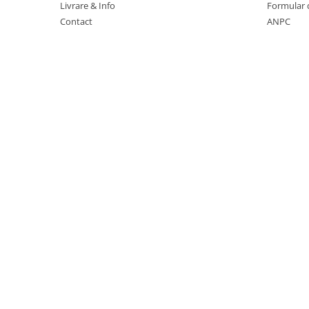
Suporturi si huse telefoane &
Livrare & Info
Formular 
tablete
Contact
ANPC
Periferice PC si accesorii
Ergnonomice
Audio
Boxe portabile
Casti
Tehnica si mobilier pentru birou
Laminatoare
Folii laminare
Accesorii mobilier
Ghilotine și Trimmere
Calculatoare de birou
Distrugatoare documente
Cosuri de gunoi pentru birou
Scaune, birouri si produse