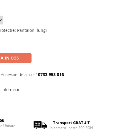
rotectie
:
Pantaloni lungi
A IN COS
Ai nevoie de ajutor?
0733 953 016
informatii
08
Transport GRATUIT
rin Unitate
la comenzi peste 399 RON