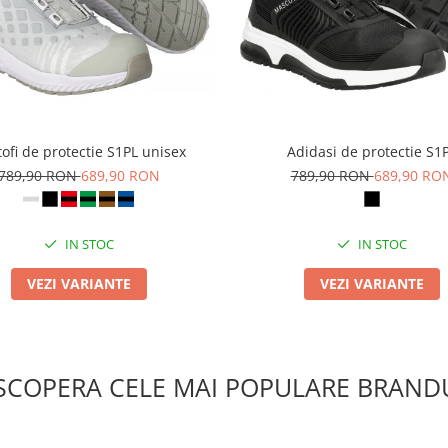
ofi de protectie S1PL unisex
Adidasi de protectie S1
789,90 RON
689,90 RON
789,90 RON
689,90 RO
IN STOC
IN STOC
VEZI VARIANTE
VEZI VARIANTE
SCOPERA CELE MAI POPULARE BRANDU