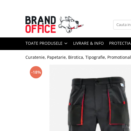
Toate Produsele
Unitate Protejata - PRODUCTIE
Hartie copiator si produse
TOATE PRODUSELE
LIVRARE & INFO
PROTECTIA
tipografice
Produse consumabile din hartie
Curatenie, Papetarie, Birotica, Tipografie, Promotiona
Detergenti si dezinfectanti
Formulare tipizate
-18%
Saci menajeri (Unitate Protejata)
Agende, calendare si organizatoare
Agende personalizabile
Organizatoare business
Birotica si papetarie
Hartie si articole din hartie