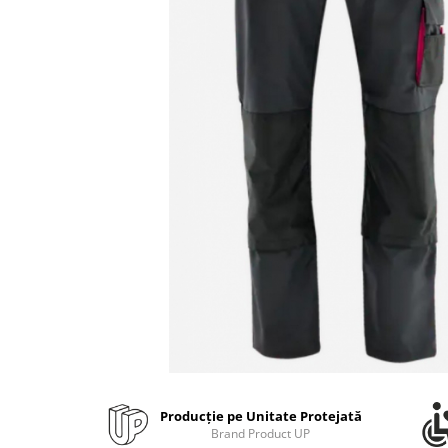
Bibliorafturi, caiete mecanice,
separatoare
Capsatoare, capse si perforatoare
Caiete si blocnotesuri
Dosare, folii protectie si mape
Accesorii diverse pentru birou
Etichetare si ambalare
Arhivare si depozitare
Instrumente de scris
Pixuri de plastic
Pixuri metalice
Pixuri cu gel
Stilouri
Seturi de scris Premium
Instrumente de scris eco
Producție pe Unitate Protejată
Creioane mecanice si grafit
Brand Product UP