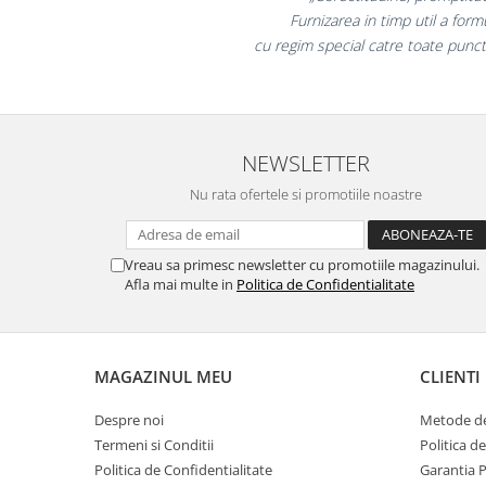
Table magnetice (whiteboard-uri)
colegii mei au fost foart
Electronice si accesorii tech
la fel si clientii no
Gadgeturi mobile
Securitate digitala
Adaptoare de calatorie
NEWSLETTER
Baterii si acumulatori
Nu rata ofertele si promotiile noastre
Cabluri si conectivitate
Incarcatoare wireless
Vreau sa primesc newsletter cu promotiile magazinului.
Incarcatoare cu fir si auto
Afla mai multe in
Politica de Confidentialitate
Ceasuri smart - Smartwatch
Baterii externe - Powerbanks
Accesorii localizare (FindMy)
MAGAZINUL MEU
CLIENTI
Cartuse, tonere, consumabile PC
Despre noi
Metode de
Standuri PC si suporturi
Termeni si Conditii
Politica d
ergonomice
Politica de Confidentialitate
Garantia 