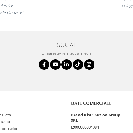
e incantati,
ne decla
stri!”
SOCIAL
Urmareste-ne in social media
DATE COMERCIALE
 Plata
Brand Distribution Group
SRL
e Retur
J2000000604084
Produselor