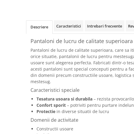
Rollere
Finelinere
Textmarkere
Markere diverse
Caracteristici
Intrebari frecvente
Re
Descriere
Carioci si creioane colorate
Pantaloni de lucru de calitate superioara
Rezerve instrumente scris
Tavite documente si suporturi
Pantaloni de lucru de calitate superioara, care sa iti
orice situatie, pantalonii de lucru pentru mestesugar
Ascutitori, radiere, agrafe
usoare sunt alegerea perfecta. Fabricati dintr-o tes
Foarfece pentru birou
acesti pantaloni sunt special conceputi pentru a fac
din domenii precum constructiile usoare, logistica si
Curatenie si igiena
mestesug.
Produse Antibacteriene
Caracteristici speciale
Articole pentru baie
Tesatura usoara si durabila
– rezista provocarilo
Articole pentru bucatarie
Confort sporit
– potriviti pentru purtare indelu
Protectie
in diverse situatii de lucru
Maturi, mopuri si galeti
Domenii de activitate
Hartie igienica, prosoape hartie si
dispensere
Constructii usoare