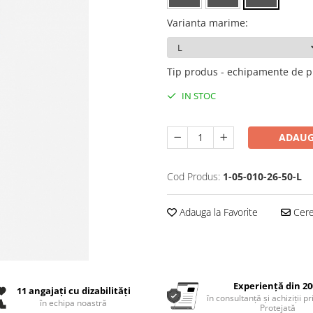
Varianta marime
:
Tip produs - echipamente de p
IN STOC
ADAUG
Cod Produs:
1-05-010-26-50-L
Adauga la Favorite
Cere 
Experiență din 20
11 angajați cu dizabilități
în consultanță și achiziții p
în echipa noastră
Protejată