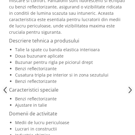
miscare si confort. Pantalonii sunt fluorescenti si echipati
Camasi
cu benzi reflectorizante, asigurand o vizibilitate ridicata
Pantaloni
in conditii de lumina scazuta sau intuneric. Aceasta
Pantaloni cu pieptar
caracteristica este esentiala pentru lucratorii din medii
Hanorace
de lucru periculoase, unde vizibilitatea maxima este
cruciala pentru siguranta.
Jachete
Descriere tehnica a produsului
Impermeabile
Veste
Talie la spate cu banda elastica interioara
Doua buzunare aplicate
Reflectorizante
Buzunar pentru rigla pe piciorul drept
Incaltaminte
Benzi reflectorizante
Incaltaminte de lucru si protectie
Cusatura tripla pe interior si in zona sezutului
Incaltaminte de oras si munte
Benzi reflectorizante
Echipamente medicale
Caracteristici speciale
Manusi de protectie
Benzi reflectorizante
Ajustare in talie
Accesorii pentru protectia capului
Domenii de activitate
Casti de protectie
Medii de lucru periculoase
Antifoane
Lucrari in constructii
Ochelari de protectie si viziere