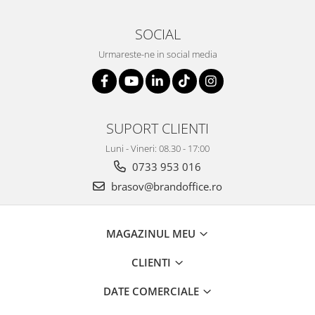
Genti, huse si rucsacuri de laptop
SOCIAL
Genti de plaja si cumparaturi
Urmareste-ne in social media
Portofele si portcarduri RFID
Sport si accesorii outdoor
Sticle, cani si termosuri to go
SUPORT CLIENTI
Sport, jocuri si accesorii
Gratare si picnic
Luni - Vineri: 08.30 - 17:00
0733 953 016
Plaja si relaxare
brasov@brandoffice.ro
Genti frigorifice
Ochelari de soare
MAGAZINUL MEU
Lanyards si brelocuri
Umbrele
CLIENTI
Scule, unelte si iluminat
DATE COMERCIALE
Unelte multifunctionale si bricege
(multitools)