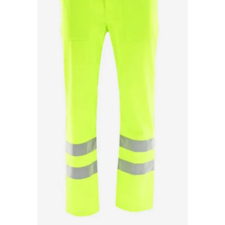
Bibliorafturi, caiete mecanice,
separatoare
Capsatoare, capse si perforatoare
Caiete si blocnotesuri
Dosare, folii protectie si mape
Accesorii diverse pentru birou
Etichetare si ambalare
Arhivare si depozitare
Instrumente de scris
Pixuri de plastic
Pixuri metalice
Pixuri cu gel
Stilouri
Seturi de scris Premium
Instrumente de scris eco
Creioane mecanice si grafit