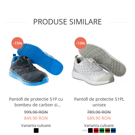
PRODUSE SIMILARE
-15%
-13%
Pantofi de protectie S1P cu
Pantofi de protectie S1PL
bombeu de carbon si
unisex
inchidere BOAÂ® Fit
999,90 RON
789,90 RON
849,90 RON
689,90 RON
Varianta culoare:
Varianta culoare: