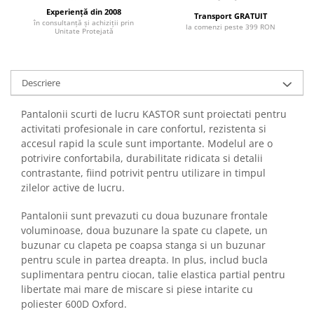
Experiență din 2008
Transport GRATUIT
în consultanță și achiziții prin
la comenzi peste 399 RON
Unitate Protejată
Descriere
Pantalonii scurti de lucru KASTOR sunt proiectati pentru
activitati profesionale in care confortul, rezistenta si
accesul rapid la scule sunt importante. Modelul are o
potrivire confortabila, durabilitate ridicata si detalii
contrastante, fiind potrivit pentru utilizare in timpul
zilelor active de lucru.
Pantalonii sunt prevazuti cu doua buzunare frontale
voluminoase, doua buzunare la spate cu clapete, un
buzunar cu clapeta pe coapsa stanga si un buzunar
pentru scule in partea dreapta. In plus, includ bucla
suplimentara pentru ciocan, talie elastica partial pentru
libertate mai mare de miscare si piese intarite cu
poliester 600D Oxford.