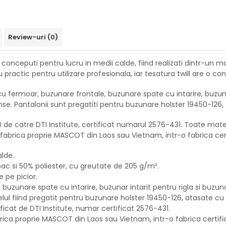
Review-uri
(0)
conceputi pentru lucru in medii calde, fiind realizati dintr-un 
ractic pentru utilizare profesionala, iar tesatura twill are o con
cu fermoar, buzunare frontale, buzunare spate cu intarire, buzun
e. Pantalonii sunt pregatiti pentru buzunare holster 19450-126,
de catre DTI Institute, certificat numarul 2576-431. Toate mater
n fabrica proprie MASCOT din Laos sau Vietnam, intr-o fabrica ce
alde.
ac si 50% poliester, cu greutate de 205 g/m².
e pe picior.
, buzunare spate cu intarire, buzunar intarit pentru rigla si buz
lul fiind pregatit pentru buzunare holster 19450-126, atasate cu 
tificat de DTI Institute, numar certificat 2576-431.
brica proprie MASCOT din Laos sau Vietnam, intr-o fabrica certif