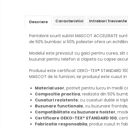
Creioane mecanice si grafit
Rollere
Caracteristici
Intrebari frecvente
Finelinere
Descriere
Textmarkere
Pantalonii scurti subtiri MASCOT ACCELERATE sunt 
Markere diverse
de 50% bumbac si 50% poliester ofera un echilibru p
Carioci si creioane colorate
Rezerve instrumente scris
Modelul este prevazut cu gaici pentru curea, slit 
buzunar pentru telefon si clapeta cu capse ascuns
Tavite documente si suporturi
Ascutitori, radiere, agrafe
Produsul este certificat OEKO-TEX® STANDARD 100 
MASCOT de la furnizori, iar produsul este cusut i
Foarfece pentru birou
Curatenie si igiena
Material usor
, potrivit pentru lucru in medii c
Compozitie practica
, realizata din 50% bumb
Produse Antibacteriene
Cusaturi rezistente
, cu cusaturi duble si tripl
Articole pentru baie
Buzunare functionale
, cu buzunare frontale
Compatibilitate cu buzunare holster
, mode
Articole pentru bucatarie
Certificare OEKO-TEX® STANDARD 100
, cer
Maturi, mopuri si galeti
Fabricatie responsabila
, produs cusut in fa