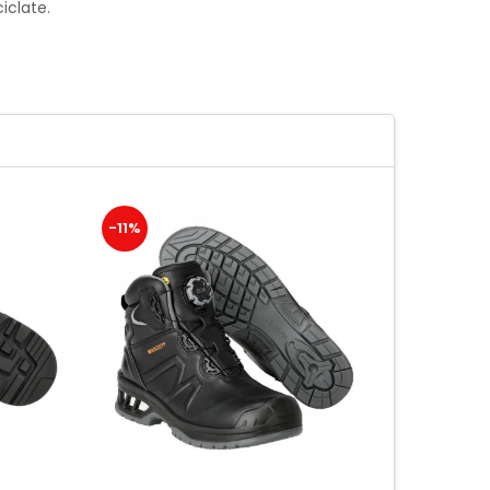
iclate.
-11%
-14%