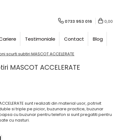
0733 953 016
0,00
Cariere
Testimoniale
Contact
Blog
oni scurti subtiri MASCOT ACCELERATE
ubtiri MASCOT ACCELERATE
ACCELERATE sunt realizati din material usor, potrivit
duble si triple pe picior, buzunare practice, buzunar
coapsa cu buzunar pentru telefon si sunt pregatiti pentru
ate cu nasturi.