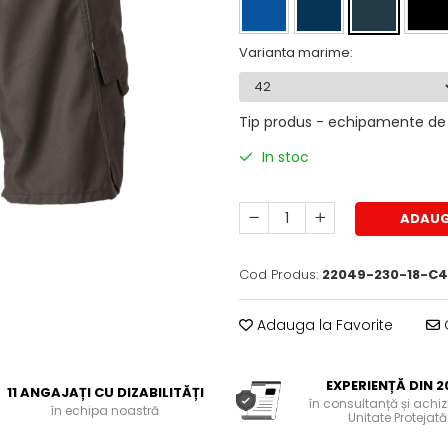
Varianta marime
:
Tip produs - echipamente de 
In stoc
ADAUG
Cod Produs:
22049-230-18-C4
Adauga la Favorite
C
EXPERIENȚĂ DIN 2
11 ANGAJAȚI CU DIZABILITĂȚI
în consultanță și achiziț
în echipa noastră
Unitate Protejată