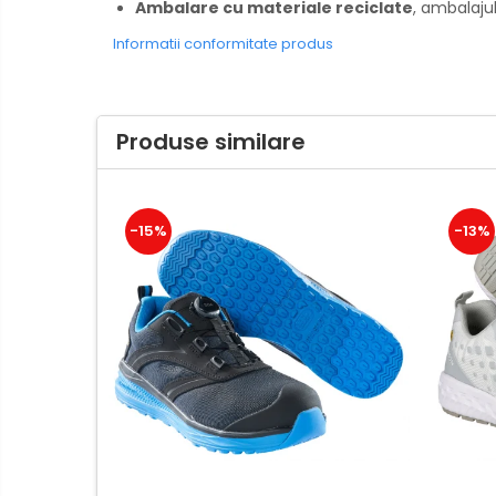
Hartie igienica, prosoape hartie
Ambalare cu materiale reciclate
, ambalaju
si dispensere
Informatii conformitate produs
Articole pentru rufe, casa,
geamuri, mobila
Articole pentru birou, suprafete,
Produse similare
pardoseli
Intretinere si odorizante masina
Saci de gunoi
-15%
-13%
Accesorii pentru curatenie
Tipografie si stampile
Formulare tipizate
Caiete si blocnotesuri
personalizate
Stampile, tusiere si tus
Protectia muncii si Imbracaminte
Imbracaminte