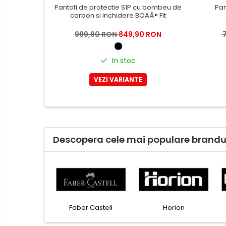
Tricouri
Pantofi de protectie S1P cu bombeu de
Pan
Bluze & Pulovere
carbon si inchidere BOAÂ® Fit
Camasi
999,90 RON
849,90 RON
Pantaloni
Pantaloni cu pieptar
In stoc
Hanorace
VEZI VARIANTE
Jachete
Impermeabile
Veste
Reflectorizante
Incaltaminte
Descopera cele mai populare brandur
Incaltaminte de lucru si protectie
Incaltaminte de oras si munte
Echipamente medicale
Manusi de protectie
EKOMAX
Esselte
Faber Castell
Accesorii pentru protectia
capului