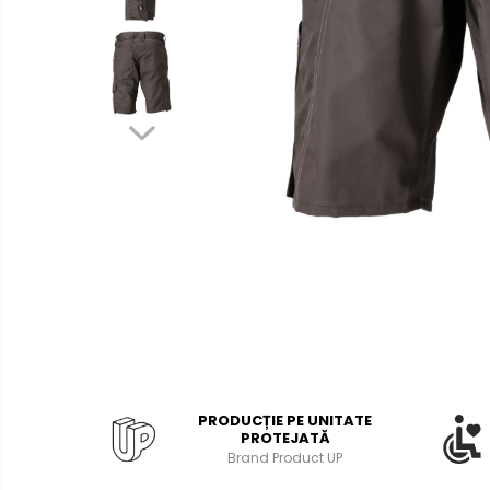
Bibliorafturi, caiete mecanice,
separatoare
Capsatoare, capse si
perforatoare
Caiete si blocnotesuri
Dosare, folii protectie si mape
Accesorii diverse pentru birou
Etichetare si ambalare
Arhivare si depozitare
Instrumente de scris
Pixuri de plastic
Pixuri metalice
Pixuri cu gel
PRODUCȚIE PE UNITATE
Stilouri
PROTEJATĂ
Seturi de scris Premium
Brand Product UP
Instrumente de scris eco