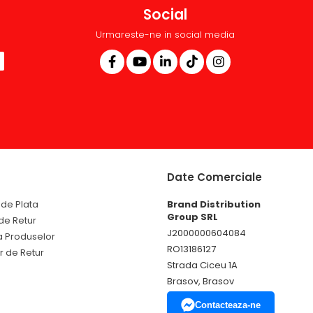
Social
Urmareste-ne in social media
Date Comerciale
de Plata
Brand Distribution
Group SRL
 de Retur
J2000000604084
a Produselor
RO13186127
r de Retur
Strada Ciceu 1A
Brasov, Brasov
Contacteaza-ne