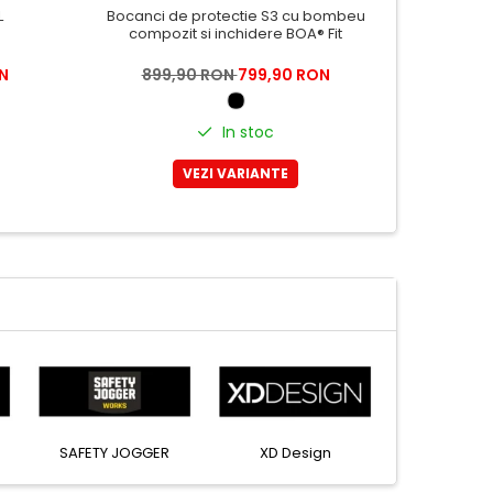
L
Bocanci de protectie S3 cu bombeu
Pa
compozit si inchidere BOA® Fit
N
899,90 RON
799,90 RON
699
In stoc
VEZI VARIANTE
Rexel
SAFETY JOGGER
XD Des