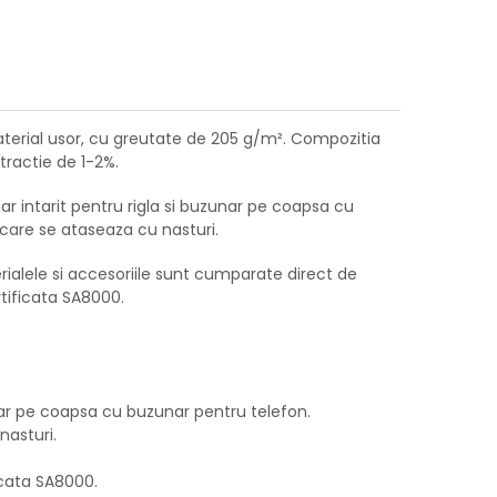
material usor, cu greutate de 205 g/m². Compozitia
tractie de 1-2%.
ar intarit pentru rigla si buzunar pe coapsa cu
 care se ataseaza cu nasturi.
ialele si accesoriile sunt cumparate direct de
rtificata SA8000.
unar pe coapsa cu buzunar pentru telefon.
nasturi.
icata SA8000.