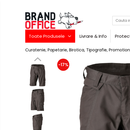
Toate Produsele
Unitate Protejata - PRODUCTIE
Toate Produsele
Livrare & Info
Protec
Hartie copiator si produse
tipografice
Curatenie, Papetarie, Birotica, Tipografie, Promotion
Produse consumabile din hartie
Detergenti si dezinfectanti
-17%
Formulare tipizate
Saci menajeri (Unitate
Protejata)
Agende, calendare si
organizatoare
Agende personalizabile
Birotica
si
Organizatoare business
papetarie
Hartie si articole din hartie