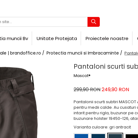
tia muncii Bv
Unitate Protejata
Proiectele noastre
ale | brandoffice.ro /
Protectia muncii si Imbracaminte /
Pantal
Pantaloni scurti s
Mascot®
299,90 RON
249,90 RON
Pantalonii scurti subtiri MASCOT 
pentru medii calde. Au cusaturi 
intarit pentru rigla, buzunar pe 
buzunare holster 19450-126, atas
Varianta culoare
: gri antracit