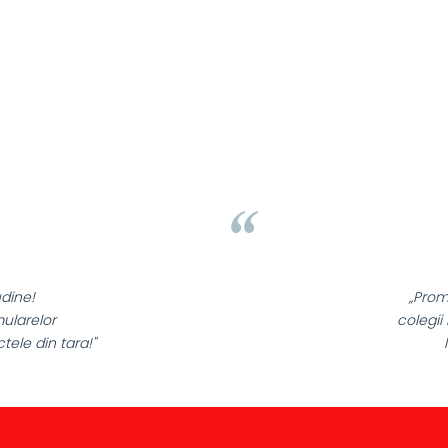
Liamed Brasov
Liamed
⭐⭐⭐⭐⭐
„Promotionalele sunt minuna
colegii mei au fost foarte incan
la fel si clientii nostri!”