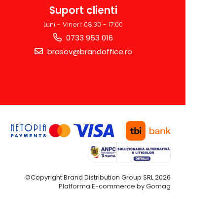
Suport clienti
Luni - Vineri: 08.30 - 17:00
0733 953 016
brasov@brandoffice.ro
©Copyright Brand Distribution Group SRL 2026
Platforma E-commerce by Gomag