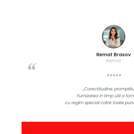
Casti de protectie
Antifoane
Ochelari de protectie si viziere
Masti de protectie respiratorie
Sepci, caciuli si esarfe
Pachete promotionale
Remat Brasov
Accesorii pentru protectia
Remat
muncii
Sosete de lucru
⭐⭐⭐⭐⭐
Branturi
Diverse accesorii
„Corectitudine, promptitudine!
Articole de unica folosinta
Furnizarea in timp util a formularelor
cu regim special catre toate punctele din tara!"
Copii - tricouri si hanorace
Comunicare si prezentare
Flipchart-uri
Ecrane Interactive