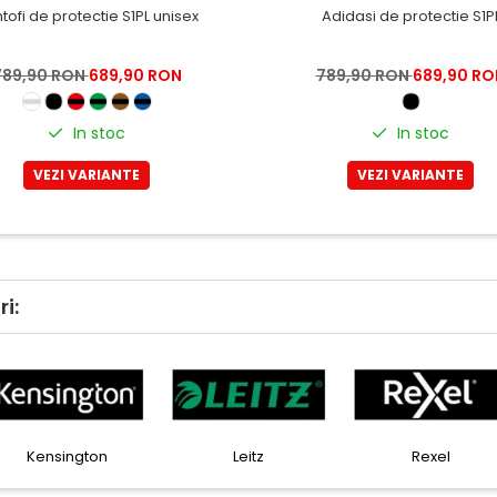
tofi de protectie S1PL unisex
Adidasi de protectie S1P
789,90 RON
689,90 RON
789,90 RON
689,90 RO
In stoc
In stoc
VEZI VARIANTE
VEZI VARIANTE
i:
Horion
Kensington
Leitz