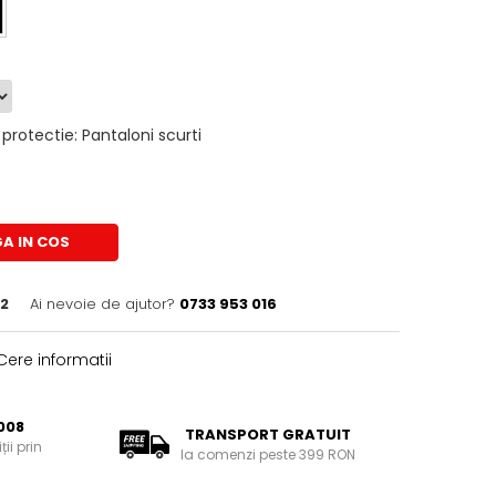
protectie
:
Pantaloni scurti
A IN COS
2
Ai nevoie de ajutor?
0733 953 016
ere informatii
008
TRANSPORT GRATUIT
ii prin
la comenzi peste 399 RON