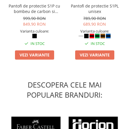
Pantofi de protectie S1P cu
Pantofi de protectie S1PL
bombeu de carbon si
unisex
inchidere BOAÂ® Fit
999,90 RON
789,90 RON
849,90 RON
689,90 RON
Varianta culoare:
Varianta culoare:
IN STOC
IN STOC
VEZI VARIANTE
VEZI VARIANTE
DESCOPERA CELE MAI
POPULARE BRANDURI: