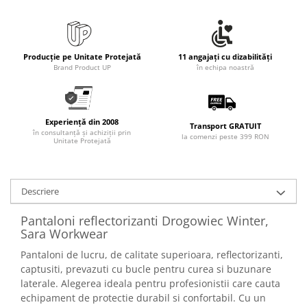
Producție pe Unitate Protejată
11 angajați cu dizabilități
Brand Product UP
în echipa noastră
Experiență din 2008
Transport GRATUIT
în consultanță și achiziții prin
la comenzi peste 399 RON
Unitate Protejată
Descriere
Pantaloni reflectorizanti Drogowiec Winter,
Sara Workwear
Pantaloni de lucru, de calitate superioara, reflectorizanti,
captusiti, prevazuti cu bucle pentru curea si buzunare
laterale. Alegerea ideala pentru profesionistii care cauta
echipament de protectie durabil si confortabil. Cu un