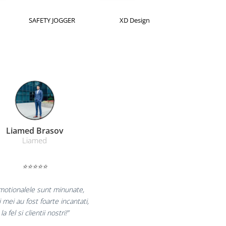
Horion
Kensington
Leitz
Farmacom Brasov
Farmacom
⭐⭐⭐⭐⭐
uram pentru reluarea colaborarii si
am multumiti pentru produsele plasate
i finalizate cu succes la timp."