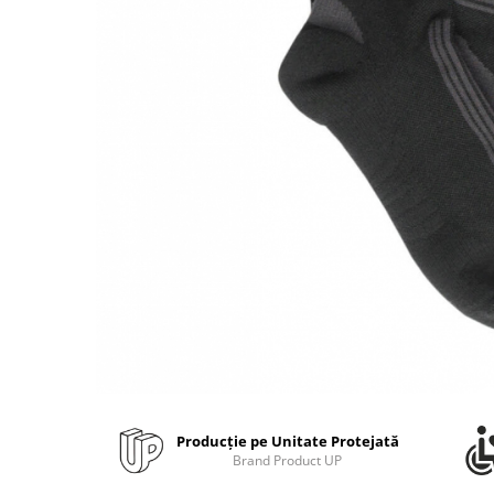
Bibliorafturi, caiete mecanice,
separatoare
Capsatoare, capse si perforatoare
Caiete si blocnotesuri
Dosare, folii protectie si mape
Accesorii diverse pentru birou
Etichetare si ambalare
Arhivare si depozitare
Instrumente de scris
Pixuri de plastic
Pixuri metalice
Pixuri cu gel
Stilouri
Seturi de scris Premium
Producție pe Unitate Protejată
Instrumente de scris eco
Brand Product UP
Creioane mecanice si grafit