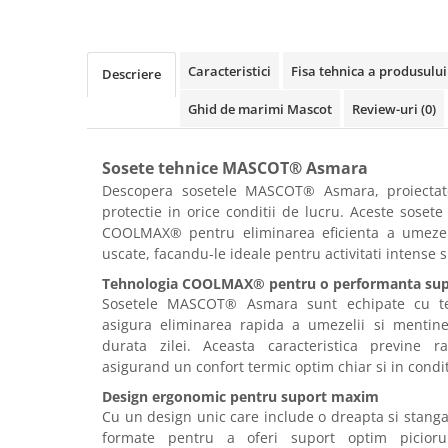
Rollere
Finelinere
Textmarkere
Caracteristici
Fisa tehnica a produsului
Descriere
Markere diverse
Ghid de marimi Mascot
Review-uri
(0)
Carioci si creioane colorate
Rezerve instrumente scris
Tavite documente si suporturi
Sosete tehnice MASCOT® Asmara
Descopera sosetele MASCOT® Asmara, proiectate
Ascutitori, radiere, agrafe
protectie in orice conditii de lucru. Aceste sosete
Foarfece pentru birou
COOLMAX® pentru eliminarea eficienta a umezeli
uscate, facandu-le ideale pentru activitati intense s
Curatenie si igiena
Produse Antibacteriene
Tehnologia COOLMAX® pentru o performanta sup
Sosetele MASCOT® Asmara sunt echipate cu t
Articole pentru baie
asigura eliminarea rapida a umezelii si mentine
Articole pentru bucatarie
durata zilei. Aceasta caracteristica previne r
asigurand un confort termic optim chiar si in conditi
Maturi, mopuri si galeti
Design ergonomic pentru suport maxim
Hartie igienica, prosoape hartie si
Cu un design unic care include o dreapta si stanga
dispensere
formate pentru a oferi suport optim picioru