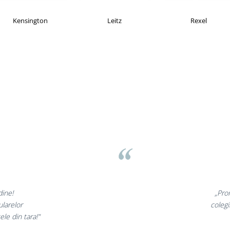
MAX
Esselte
Faber Castell
v
inunate,
„Ne buc
incantati,
ne declar
ri!”
s