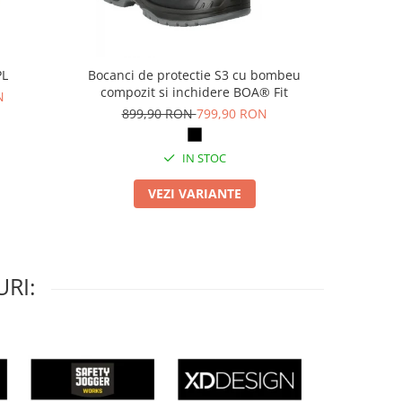
PL
Bocanci de protectie S3 cu bombeu
Pa
compozit si inchidere BOA® Fit
N
69
899,90 RON
799,90 RON
IN STOC
VEZI VARIANTE
RI: