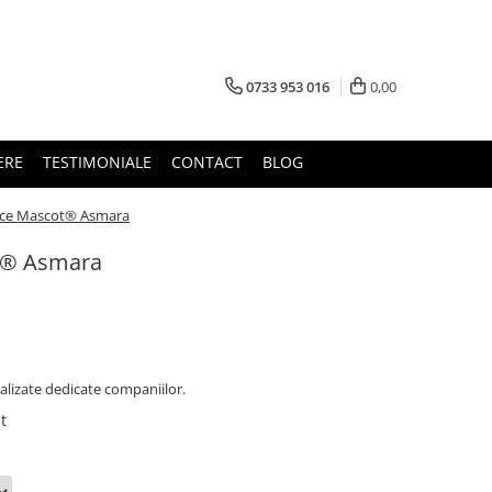
0733 953 016
0,00
ERE
TESTIMONIALE
CONTACT
BLOG
ice Mascot® Asmara
t® Asmara
alizate dedicate companiilor.
t