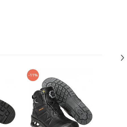
-11%
-14%