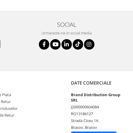
SOCIAL
Urmareste-ne in social media
DATE COMERCIALE
 Plata
Brand Distribution Group
SRL
e Retur
J2000000604084
Produselor
RO13186127
de Retur
Strada Ciceu 1A
Brasov, Brasov