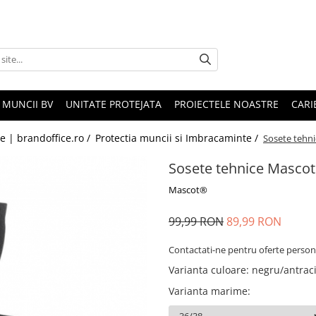
 MUNCII BV
UNITATE PROTEJATA
PROIECTELE NOASTRE
CARI
le | brandoffice.ro /
Protectia muncii si Imbracaminte /
Sosete tehn
Sosete tehnice Masco
Mascot®
99,99 RON
89,99 RON
Contactati-ne pentru oferte person
Varianta culoare
:
negru/antraci
Varianta marime
: