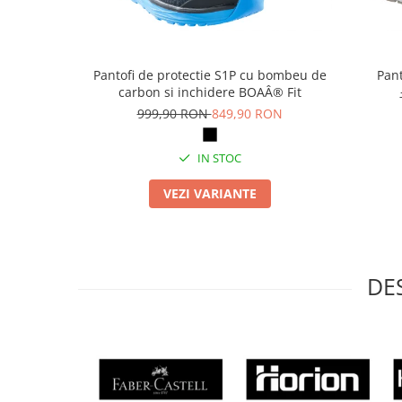
Masti de protectie respiratorie
Sepci, caciuli si esarfe
Pachete promotionale
Pantofi de protectie S1P cu bombeu de
Pant
Accesorii pentru protectia muncii
carbon si inchidere BOAÂ® Fit
999,90 RON
849,90 RON
Sosete de lucru
Branturi
IN STOC
Diverse accesorii
Articole de unica folosinta
VEZI VARIANTE
Copii - tricouri si hanorace
Comunicare si prezentare
Flipchart-uri
DE
Ecrane Interactive
Sisteme de afisare
Ecrane de proiectie
Accesorii prezentare