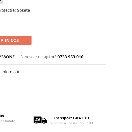
rotectie
:
Sosete
A IN COS
6/38ONE
Ai nevoie de ajutor?
0733 953 016
informatii
08
Transport GRATUIT
rin Unitate
la comenzi peste 399 RON