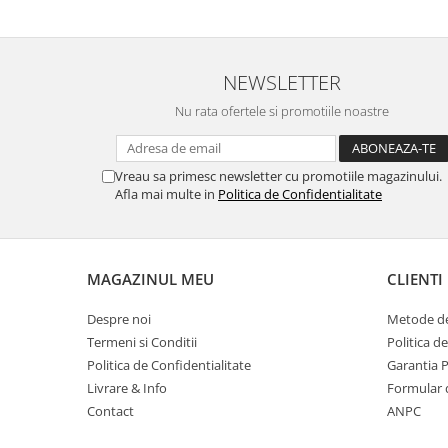
Suporturi si huse telefoane &
tablete
Periferice PC si accesorii
NEWSLETTER
Ergnonomice
Audio
Nu rata ofertele si promotiile noastre
Boxe portabile
Casti
Vreau sa primesc newsletter cu promotiile magazinului.
Tehnica si mobilier pentru birou
Afla mai multe in
Politica de Confidentialitate
Laminatoare
Folii laminare
MAGAZINUL MEU
CLIENTI
Accesorii mobilier
Ghilotine și Trimmere
Despre noi
Metode de
Calculatoare de birou
Termeni si Conditii
Politica d
Politica de Confidentialitate
Garantia 
Distrugatoare documente
Livrare & Info
Formular 
Cosuri de gunoi pentru birou
Contact
ANPC
Scaune, birouri si produse