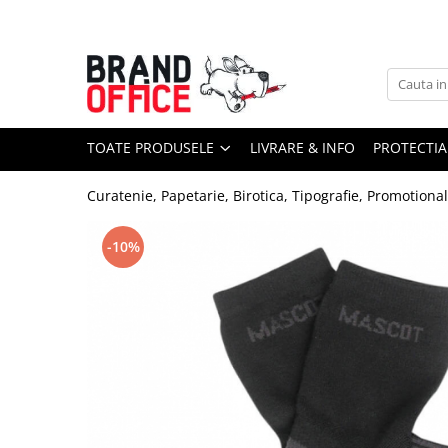
Toate Produsele
Unitate Protejata - PRODUCTIE
Hartie copiator si produse
TOATE PRODUSELE
LIVRARE & INFO
PROTECTIA
tipografice
Produse consumabile din hartie
Curatenie, Papetarie, Birotica, Tipografie, Promotiona
Detergenti si dezinfectanti
Formulare tipizate
-10%
Saci menajeri (Unitate Protejata)
Agende, calendare si organizatoare
Agende personalizabile
Organizatoare business
Birotica si papetarie
Hartie si articole din hartie