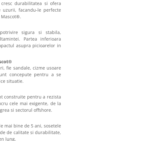
 cresc durabilitatea si ofera
 uzurii, facandu-le perfecte
te Mascot®.
trivire sigura si stabila,
tamintei. Partea inferioara
pactul asupra picioarelor in
ascot®
eri, fie sandale, cizme usoare
unt concepute pentru a se
ce situatie.
unt construite pentru a rezista
lucru cele mai exigente, de la
grea si sectorul offshore.
de mai bine de 5 ani, sosetele
 de calitate si durabilitate,
en lung.