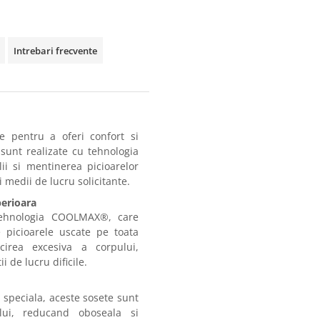
Intrebari frecvente
 pentru a oferi confort si
 sunt realizate cu tehnologia
i si mentinerea picioarelor
i medii de lucru solicitante.
erioara
ehnologia COOLMAX®, care
 picioarele uscate pe toata
acirea excesiva a corpului,
i de lucru dificile.
 speciala, aceste sosete sunt
lui, reducand oboseala si