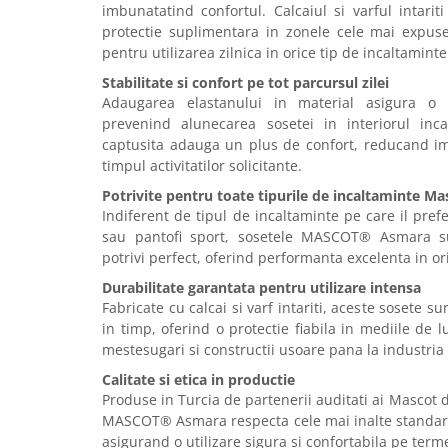
Articole pentru rufe, casa,
imbunatatind confortul. Calcaiul si varful intariti
geamuri, mobila
protectie suplimentara in zonele cele mai expuse
pentru utilizarea zilnica in orice tip de incaltamin
Articole pentru birou, suprafete,
pardoseli
Stabilitate si confort pe tot parcursul zilei
Adaugarea elastanului in material asigura o po
Intretinere si odorizante masina
prevenind alunecarea sosetei in interiorul incal
Saci de gunoi
captusita adauga un plus de confort, reducand im
timpul activitatilor solicitante.
Accesorii pentru curatenie
Potrivite pentru toate tipurile de incaltaminte M
Tipografie si stampile
Indiferent de tipul de incaltaminte pe care il pref
Formulare tipizate
sau pantofi sport, sosetele MASCOT® Asmara s
potrivi perfect, oferind performanta excelenta in ori
Caiete si blocnotesuri
personalizate
Durabilitate garantata pentru utilizare intensa
Fabricate cu calcai si varf intariti, aceste sosete s
Stampile, tusiere si tus
in timp, oferind o protectie fiabila in mediile de 
Protectia muncii si Imbracaminte
mestesugari si constructii usoare pana la industria 
Imbracaminte
Calitate si etica in productie
Produse in Turcia de partenerii auditati ai Mascot 
Tricouri
MASCOT® Asmara respecta cele mai inalte standarde
Bluze & Pulovere
asigurand o utilizare sigura si confortabila pe term