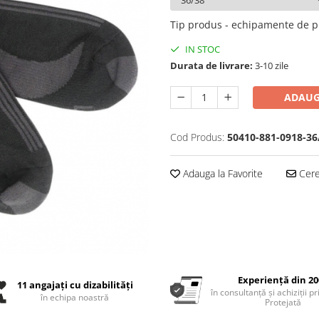
Tip produs - echipamente de p
IN STOC
Durata de livrare:
3-10 zile
ADAUG
Cod Produs:
50410-881-0918-3
Adauga la Favorite
Cere 
Experiență din 20
11 angajați cu dizabilități
în consultanță și achiziții p
în echipa noastră
Protejată