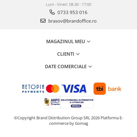
ergonomice
Luni - Vineri: 08.30 - 17:00
Masini de legat, indosariat si
0733 953 016
accesorii
brasov@brandoffice.ro
Protocol si HORECA
Apa si bauturi racoritoare
MAGAZINUL MEU
Cafea, ceai, zahar, lapte
CLIENTI
Casa si bucatarie
Cani si pahare
DATE COMERCIALE
Bucatarie si servire
Textile si confort pentru casa
Decor si interior
Seturi si accesorii pentru vin
Rucsacuri si articole de calatorie
Rucsacuri
©Copyright Brand Distribution Group SRL 2026
Platforma E-
commerce by Gomag
Trollere, genti si accesorii de voiaj
Genti de umar si borsete