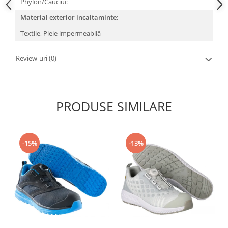
Phylon/Cauciuc
Camasi
Pantaloni
Material exterior incaltaminte:
Pantaloni cu pieptar
Textile,
Piele impermeabilă
Hanorace
Jachete
Review-uri
(0)
Impermeabile
Veste
Reflectorizante
PRODUSE SIMILARE
Incaltaminte
Incaltaminte de lucru si protectie
Incaltaminte de oras si munte
-15%
-13%
Echipamente medicale
Manusi de protectie
Accesorii pentru protectia capului
Casti de protectie
Antifoane
Ochelari de protectie si viziere