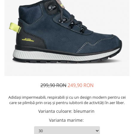
Bibliorafturi, caiete mecanice,
separatoare
Capsatoare, capse si perforatoare
Caiete si blocnotesuri
Dosare, folii protectie si mape
Accesorii diverse pentru birou
Etichetare si ambalare
Arhivare si depozitare
Instrumente de scris
Pixuri de plastic
299,90 RON
249,90 RON
Pixuri metalice
Adidași impermeabili, respirabili și cu un design modern pentru cei
Pixuri cu gel
care se plimbă prin oraș și pentru iubitorii de activități în aer liber.
Stilouri
Varianta culoare
:
bleumarin
Seturi de scris Premium
Varianta marime
:
Instrumente de scris eco
Creioane mecanice si grafit