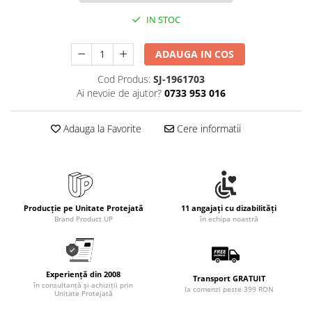
Rollere
IN STOC
Finelinere
Textmarkere
ADAUGA IN COS
Markere diverse
Carioci si creioane colorate
Cod Produs:
SJ-1961703
Ai nevoie de ajutor?
0733 953 016
Rezerve instrumente scris
Tavite documente si suporturi
Adauga la Favorite
Cere informatii
Ascutitori, radiere, agrafe
Foarfece pentru birou
Curatenie si igiena
Produse Antibacteriene
Producție pe Unitate Protejată
11 angajați cu dizabilități
Articole pentru baie
Brand Product UP
în echipa noastră
Articole pentru bucatarie
Maturi, mopuri si galeti
Experiență din 2008
Transport GRATUIT
Hartie igienica, prosoape hartie si
în consultanță și achiziții prin
la comenzi peste 399 RON
Unitate Protejată
dispensere