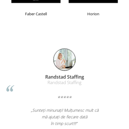
Table magnetice (whiteboard-uri)
Electronice si accesorii tech
Faber Castell
Horion
Gadgeturi mobile
Securitate digitala
Adaptoare de calatorie
Baterii si acumulatori
Cabluri si conectivitate
Incarcatoare wireless
Incarcatoare cu fir si auto
Randstad Staffing
Ceasuri smart - Smartwatch
Randstad Staffing
Baterii externe - Powerbanks
⭐⭐⭐⭐⭐
Accesorii localizare (FindMy)
Cartuse, tonere, consumabile PC
„Sunteți minunați! Mulțumesc mult că
Standuri PC si suporturi
mă ajutați de fiecare dată
ergonomice
în timp scurt!!!”