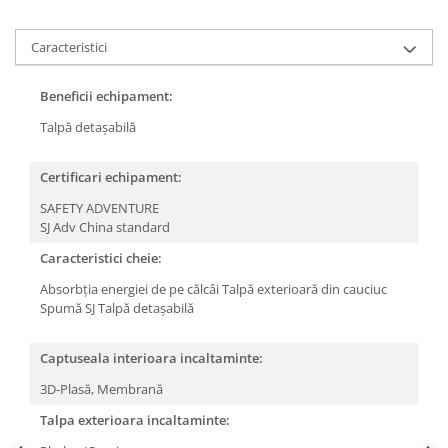
Articole pentru rufe, casa,
geamuri, mobila
Caracteristici
Articole pentru birou, suprafete,
pardoseli
Beneficii echipament:
Intretinere si odorizante masina
Talpă detașabilă
Saci de gunoi
Accesorii pentru curatenie
Certificari echipament:
Tipografie si stampile
SAFETY ADVENTURE
SJ Adv China standard
Formulare tipizate
Caracteristici cheie:
Caiete si blocnotesuri
personalizate
Absorbția energiei de pe călcâi
Talpă exterioară din cauciuc
Spumă SJ
Talpă detașabilă
Stampile, tusiere si tus
Protectia muncii si Imbracaminte
Captuseala interioara incaltaminte:
Imbracaminte
3D-Plasă,
Membrană
Tricouri
Talpa exterioara incaltaminte:
Bluze & Pulovere