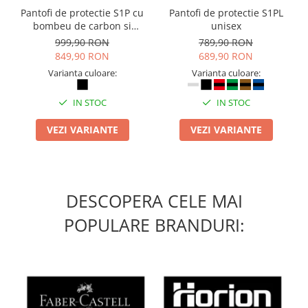
Pantofi de protectie S1P cu
Pantofi de protectie S1PL
Masti de protectie respiratorie
bombeu de carbon si
unisex
Sepci, caciuli si esarfe
inchidere BOAÂ® Fit
999,90 RON
789,90 RON
Pachete promotionale
849,90 RON
689,90 RON
Accesorii pentru protectia muncii
Varianta culoare:
Varianta culoare:
Sosete de lucru
IN STOC
IN STOC
Branturi
Diverse accesorii
VEZI VARIANTE
VEZI VARIANTE
Articole de unica folosinta
Copii - tricouri si hanorace
Comunicare si prezentare
DESCOPERA CELE MAI
Flipchart-uri
POPULARE BRANDURI:
Ecrane Interactive
Sisteme de afisare
Ecrane de proiectie
Accesorii prezentare