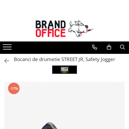
Toate Produsele
Unitate Protejata - PRODUCTIE
Hartie copiator si produse
tipografice
Produse consumabile din hartie
Bocanci de drumetie STREET JR, Safety Jogger
Detergenti si dezinfectanti
Formulare tipizate
Saci menajeri (Unitate Protejata)
-17%
Agende, calendare si organizatoare
Agende personalizabile
Organizatoare business
Birotica si papetarie
Hartie si articole din hartie