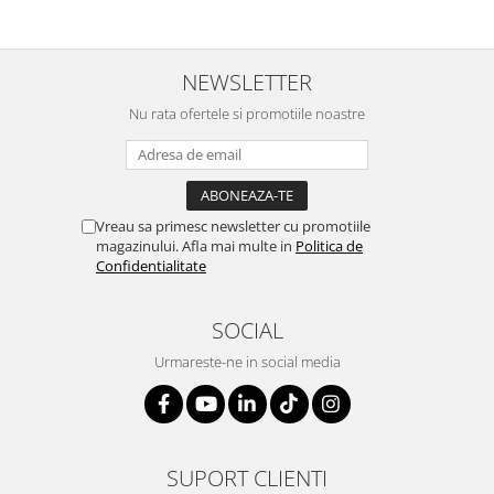
Suporturi si huse telefoane &
tablete
Periferice PC si accesorii
NEWSLETTER
Ergnonomice
Nu rata ofertele si promotiile noastre
Audio
Boxe portabile
Casti
Tehnica si mobilier pentru birou
Vreau sa primesc newsletter cu promotiile
Laminatoare
magazinului. Afla mai multe in
Politica de
Confidentialitate
Folii laminare
Accesorii mobilier
SOCIAL
Ghilotine și Trimmere
Urmareste-ne in social media
Calculatoare de birou
Distrugatoare documente
Cosuri de gunoi pentru birou
SUPORT CLIENTI
Scaune, birouri si produse