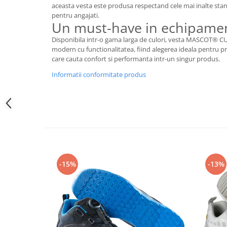
Camasi
aceasta vesta este produsa respectand cele mai inalte stan
Pantaloni
pentru angajati.
Un must-have in echipamen
Pantaloni cu pieptar
Disponibila intr-o gama larga de culori, vesta MASCOT®
Hanorace
modern cu functionalitatea, fiind alegerea ideala pentru pro
Jachete
care cauta confort si performanta intr-un singur produs.
Impermeabile
Informatii conformitate produs
Veste
Reflectorizante
Incaltaminte
Incaltaminte de lucru si protectie
Incaltaminte de oras si munte
Echipamente medicale
-15%
-13%
Manusi de protectie
Accesorii pentru protectia capului
Casti de protectie
Antifoane
Ochelari de protectie si viziere