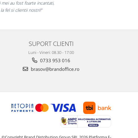
laram multumiti pentru produsele plasate
si finalizate cu succes la timp."
SUPORT CLIENTI
Luni - Vineri: 08.30 - 17:00
0733 953 016
brasov@brandoffice.ro
©Copyright Brand Distribution Group SRL 2026
Platforma E-