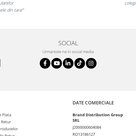
rte incantati,
ne dec
nostri!”
SOCIAL
Urmareste-ne in social media
DATE COMERCIALE
 Plata
Brand Distribution Group
SRL
e Retur
J2000000604084
Produselor
RO13186127
de Retur