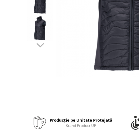
Bibliorafturi, caiete mecanice,
separatoare
Capsatoare, capse si perforatoare
Caiete si blocnotesuri
Dosare, folii protectie si mape
Accesorii diverse pentru birou
Etichetare si ambalare
Arhivare si depozitare
Instrumente de scris
Pixuri de plastic
Pixuri metalice
Pixuri cu gel
Stilouri
Seturi de scris Premium
Producție pe Unitate Protejată
Instrumente de scris eco
Brand Product UP
Creioane mecanice si grafit