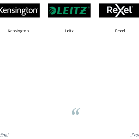
X
Esselte
Faber Castell
asov
t minunate,
„Ne 