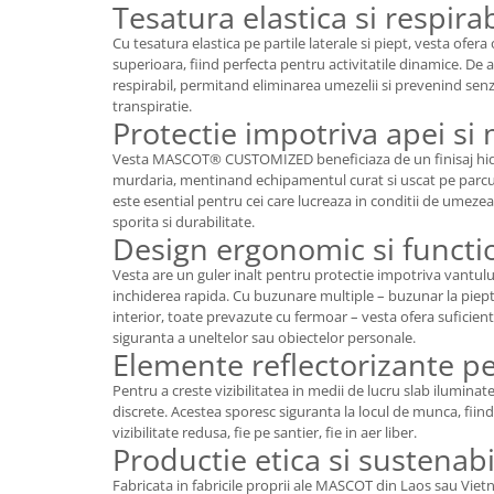
Tesatura elastica si respirab
Articole pentru rufe, casa,
geamuri, mobila
Cu tesatura elastica pe partile laterale si piept, vesta ofera
superioara, fiind perfecta pentru activitatile dinamice. De
Articole pentru birou, suprafete,
respirabil, permitand eliminarea umezelii si prevenind senz
pardoseli
transpiratie.
Intretinere si odorizante masina
Protectie impotriva apei si
Saci de gunoi
Vesta MASCOT® CUSTOMIZED beneficiaza de un finisaj hidr
murdaria, mentinand echipamentul curat si uscat pe parcurs
Accesorii pentru curatenie
este esential pentru cei care lucreaza in conditii de umezea
sporita si durabilitate.
Tipografie si stampile
Design ergonomic si functio
Formulare tipizate
Vesta are un guler inalt pentru protectie impotriva vantului,
Caiete si blocnotesuri
inchiderea rapida. Cu buzunare multiple – buzunar la piep
personalizate
interior, toate prevazute cu fermoar – vesta ofera suficien
siguranta a uneltelor sau obiectelor personale.
Stampile, tusiere si tus
Elemente reflectorizante p
Protectia muncii si Imbracaminte
Pentru a creste vizibilitatea in medii de lucru slab iluminat
Imbracaminte
discrete. Acestea sporesc siguranta la locul de munca, fiind 
vizibilitate redusa, fie pe santier, fie in aer liber.
Tricouri
Productie etica si sustenabi
Bluze & Pulovere
Fabricata in fabricile proprii ale MASCOT din Laos sau Viet