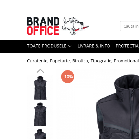
Toate Produsele
Unitate Protejata - PRODUCTIE
Hartie copiator si produse
TOATE PRODUSELE
LIVRARE & INFO
PROTECTIA
tipografice
Produse consumabile din hartie
Curatenie, Papetarie, Birotica, Tipografie, Promotiona
Detergenti si dezinfectanti
Formulare tipizate
-10%
Saci menajeri (Unitate Protejata)
Agende, calendare si organizatoare
Agende personalizabile
Organizatoare business
Birotica si papetarie
Hartie si articole din hartie