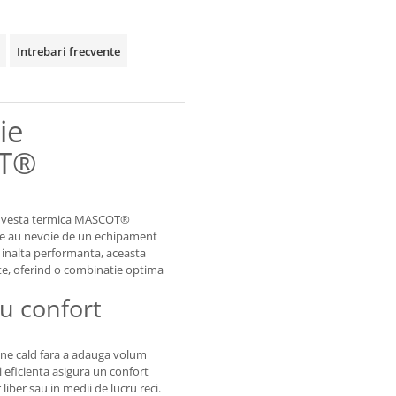
Intrebari frecvente
ie
OT®
 cu vesta termica MASCOT®
are au nevoie de un echipament
e inalta performanta, aceasta
ante, oferind o combinatie optima
u confort
ine cald fara a adauga volum
i eficienta asigura un confort
liber sau in medii de lucru reci.