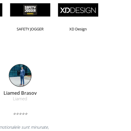
Horion
Kensington
Leitz
Farmacom Brasov
Farmacom
⭐⭐⭐⭐⭐
bucuram pentru reluarea colaborarii si