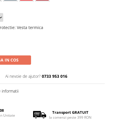
rotectie
:
Vesta termica
A IN COS
Ai nevoie de ajutor?
0733 953 016
informatii
08
Transport GRATUIT
rin Unitate
la comenzi peste 399 RON