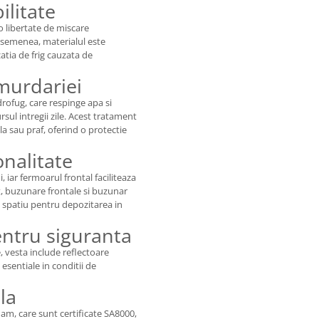
ilitate
 o libertate de miscare
 asemenea, materialul este
atia de frig cauzata de
 murdariei
ofug, care respinge apa si
ul intregii zile. Acest tratament
la sau praf, oferind o protectie
nalitate
 iar fermoarul frontal faciliteaza
t, buzunare frontale si buzunar
t spatiu pentru depozitarea in
entru siguranta
e, vesta include reflectoare
esentiale in conditii de
la
nam, care sunt certificate SA8000,