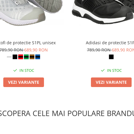
ofi de protectie S1PL unisex
Adidasi de protectie S1
789,90 RON
689,90 RON
789,90 RON
689,90 RO
IN STOC
IN STOC
VEZI VARIANTE
VEZI VARIANTE
SCOPERA CELE MAI POPULARE BRANDU