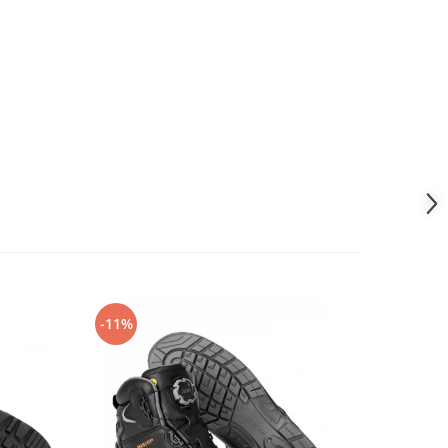
-11%
-14%