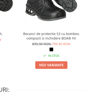
PL
Bocanci de protectie S3 cu bombeu
Pa
compozit si inchidere BOA® Fit
N
69
899,90 RON
799,90 RON
IN STOC
VEZI VARIANTE
RI: