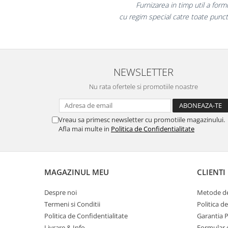
Suporturi si huse telefoane &
colegii mei au fost foa
tablete
la fel si clientii 
Periferice PC si accesorii
Ergnonomice
Audio
NEWSLETTER
Boxe portabile
Casti
Nu rata ofertele si promotiile noastre
Tehnica si mobilier pentru birou
Laminatoare
Vreau sa primesc newsletter cu promotiile magazinului.
Folii laminare
Afla mai multe in
Politica de Confidentialitate
Accesorii mobilier
Ghilotine și Trimmere
MAGAZINUL MEU
CLIENTI
Calculatoare de birou
Distrugatoare documente
Despre noi
Metode de
Termeni si Conditii
Politica d
Cosuri de gunoi pentru birou
Politica de Confidentialitate
Garantia 
Scaune, birouri si produse
Livrare & Info
Formular 