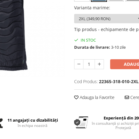
Varianta marime
:
Tip produs - echipamente de p
IN STOC
Durata de livrare:
3-10 zile
ADAUG
Cod Produs:
22365-318-010-2XL
Adauga la Favorite
Cere 
Experiență din 20
11 angajați cu dizabilități
în consultanță și achiziții p
în echipa noastră
Protejată