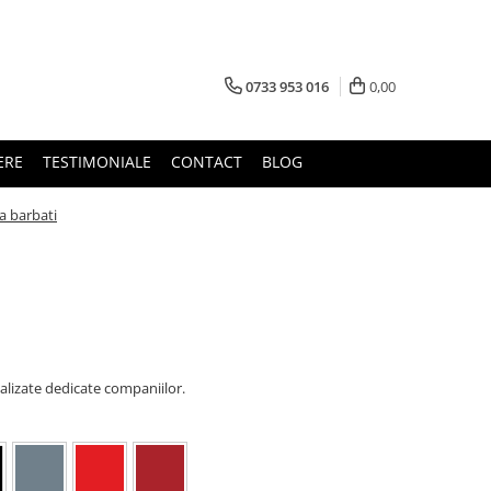
0733 953 016
0,00
ERE
TESTIMONIALE
CONTACT
BLOG
a barbati
alizate dedicate companiilor.