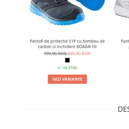
Masti de protectie respiratorie
Sepci, caciuli si esarfe
Pachete promotionale
Accesorii pentru protectia muncii
Sosete de lucru
Pantofi de protectie S1P cu bombeu de
Pant
Branturi
carbon si inchidere BOAÂ® Fit
Diverse accesorii
999,90 RON
849,90 RON
Articole de unica folosinta
IN STOC
Copii - tricouri si hanorace
Comunicare si prezentare
VEZI VARIANTE
Flipchart-uri
Ecrane Interactive
Sisteme de afisare
DE
Ecrane de proiectie
Accesorii prezentare