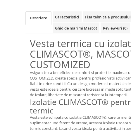
Rollere
Finelinere
Caracteristici
Fisa tehnica a produsului
Textmarkere
Descriere
Markere diverse
Ghid de marimi Mascot
Review-uri
(0)
Carioci si creioane colorate
Vesta termica cu izolat
Rezerve instrumente scris
Tavite documente si suporturi
CLIMASCOT®, MASC
Ascutitori, radiere, agrafe
CUSTOMIZED
Foarfece pentru birou
Asigura-te ca beneficiezi de confort si protectie maxima
Curatenie si igiena
CUSTOMIZED, creata special pentru profesionistii activi c
Produse Antibacteriene
fiabil in orice conditii. Cu un design modern si materiale d
vesta este ideala pentru cei care lucreaza in medii solicit
Articole pentru baie
de izolare, libertate de miscare si rezistenta la intemperii.
Izolatie CLIMASCOT® pentr
Articole pentru bucatarie
termic
Maturi, mopuri si galeti
Vesta este echipata cu izolatia CLIMASCOT®, care te ment
Hartie igienica, prosoape hartie si
suplimentar. Indiferent de vreme, aceasta izolatie usoara s
dispensere
termic constant, facand vesta ideala pentru activitati in aer 