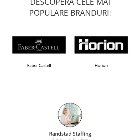
DESCOPERA CELE MAI
POPULARE BRANDURI:
l
Horion
Kensington
Liamed Brasov
Liamed