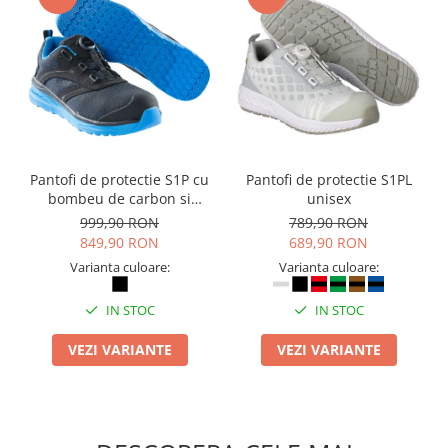
Pantofi de protectie S1P cu
Pantofi de protectie S1PL
bombeu de carbon si
unisex
inchidere BOAÂ® Fit
999,90 RON
789,90 RON
849,90 RON
689,90 RON
Varianta culoare:
Varianta culoare:
IN STOC
IN STOC
VEZI VARIANTE
VEZI VARIANTE