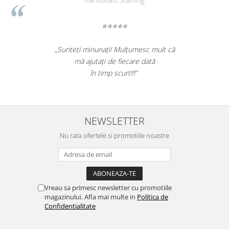
⭐⭐⭐⭐⭐
„Promotionalele sunt minunate,
„Ne bucu
colegii mei au fost foarte incantati,
ne declara
la fel si clientii nostri!”
si
NEWSLETTER
Nu rata ofertele si promotiile noastre
Vreau sa primesc newsletter cu promotiile
magazinului. Afla mai multe in
Politica de
Confidentialitate