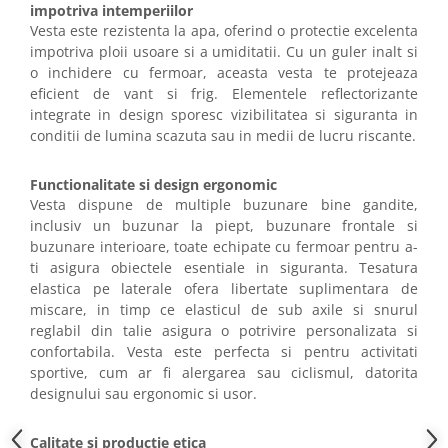
impotriva intemperiilor
Vesta este rezistenta la apa, oferind o protectie excelenta
impotriva ploii usoare si a umiditatii. Cu un guler inalt si
o inchidere cu fermoar, aceasta vesta te protejeaza
eficient de vant si frig. Elementele reflectorizante
integrate in design sporesc vizibilitatea si siguranta in
conditii de lumina scazuta sau in medii de lucru riscante.
Functionalitate si design ergonomic
Vesta dispune de multiple buzunare bine gandite,
inclusiv un buzunar la piept, buzunare frontale si
buzunare interioare, toate echipate cu fermoar pentru a-
ti asigura obiectele esentiale in siguranta. Tesatura
elastica pe laterale ofera libertate suplimentara de
miscare, in timp ce elasticul de sub axile si snurul
reglabil din talie asigura o potrivire personalizata si
confortabila. Vesta este perfecta si pentru activitati
sportive, cum ar fi alergarea sau ciclismul, datorita
designului sau ergonomic si usor.
Calitate si productie etica