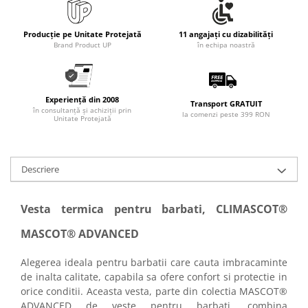
Producție pe Unitate Protejată
11 angajați cu dizabilități
Brand Product UP
în echipa noastră
Experiență din 2008
Transport GRATUIT
în consultanță și achiziții prin
la comenzi peste 399 RON
Unitate Protejată
Descriere
Vesta termica pentru barbati, CLIMASCOT®
MASCOT® ADVANCED
Alegerea ideala pentru barbatii care cauta imbracaminte
de inalta calitate, capabila sa ofere confort si protectie in
orice conditii. Aceasta vesta, parte din colectia MASCOT®
ADVANCED de veste pentru barbati, combina