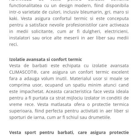
functionalitatea cu un design modern, fiind disponibila
intr-o varietate de culori, inclusiv bleumarin, gri, maro si
kaki. Vesta asigura confortul termic si este conceputa
pentru a satisface nevoile profesionistilor care activeaza
in medii solicitante, cum ar fi dulgheri, electricieni,
instalatori sau orice alte meserii in aer liber sau medii
reci.
Izolatie avansata si confort termic
Vesta de barbati este echipata cu izolatie avansata
CLIMASCOT®, care asigura un confort termic excelent
fara a adauga volum inutil. Materialul usor si moale se
comprima usor, ocupand un spatiu minim atunci cand
este impachetat. Aceasta caracteristica face vesta ideala
pentru a fi purtata ca strat mijlociu izolator in conditii de
vreme rece. Vesta matlasata ofera o protectie termica
superioara, fiind perfecta pentru activitati in aer liber si
sporturi de iarna, cum ar fi schiul sau drumetiile.
Vesta sport pentru barbati, care asigura protectie