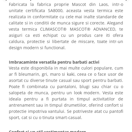
Fabricata la fabrica proprie Mascot din Laos, intr-o
unitate certificata SA8000, aceasta vesta termica este
realizata in conformitate cu cele mai inalte standarde de
calitate si in conditii de munca sigure si corecte. Alegand
vesta termica CLIMASCOT® MASCOT® ADVANCED, te
asiguri ca esti echipat cu un produs care iti ofera
caldura, protectie si libertate de miscare, toate intr-un
design modern si functional.
Imbracaminte versatila pentru barbati activi
Vesta este disponibila in mai multe culori populare, cum
ar fi bleumarin, gri, maro si kaki, ceea ce o face usor de
asortat cu diverse tinute casual sau sport pentru barbati.
Poate fi combinata cu pantaloni, blugi sau chiar cu o
salopeta de munca, pentru un look modern. Vesta este
ideala pentru a fi purtata in timpul activitatilor de
antrenament sau in timpul drumetiilor, oferind confort si
protectie impotriva vantului. Se potriveste atat cu pantofi
sport, cat si cu o tinuta smart-casual.
Confort si un stil vestimentar modern