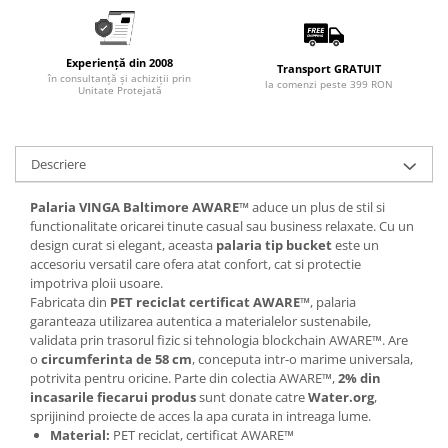
Experiență din 2008
Transport GRATUIT
în consultanță și achiziții prin
la comenzi peste 399 RON
Unitate Protejată
Descriere
Palaria VINGA Baltimore AWARE™
aduce un plus de stil si
functionalitate oricarei tinute casual sau business relaxate. Cu un
design curat si elegant, aceasta
palaria tip bucket
este un
accesoriu versatil care ofera atat confort, cat si protectie
impotriva ploii usoare.
Fabricata din
PET reciclat certificat AWARE™
, palaria
garanteaza utilizarea autentica a materialelor sustenabile,
validata prin trasorul fizic si tehnologia blockchain AWARE™. Are
o
circumferinta de 58 cm
, conceputa intr-o marime universala,
potrivita pentru oricine. Parte din colectia AWARE™,
2% din
incasarile fiecarui produs
sunt donate catre
Water.org
,
sprijinind proiecte de acces la apa curata in intreaga lume.
Material:
PET reciclat, certificat AWARE™