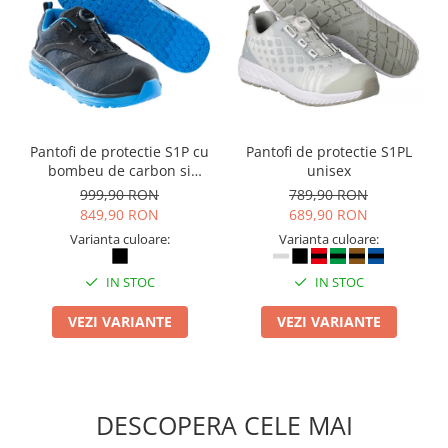
Pantofi de protectie S1P cu
Pantofi de protectie S1PL
bombeu de carbon si
unisex
inchidere BOAÂ® Fit
999,90 RON
789,90 RON
849,90 RON
689,90 RON
Varianta culoare:
Varianta culoare:
IN STOC
IN STOC
VEZI VARIANTE
VEZI VARIANTE
DESCOPERA CELE MAI