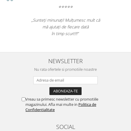
⭐⭐⭐⭐⭐
„Sunteți minunați! Mulțumesc mult că
mă ajutați de fiecare dată
în timp scurt!!!”
NEWSLETTER
Nu rata ofertele si promotiile noastre
Vreau sa primesc newsletter cu promotiile
magazinului. Afla mai multe in
Politica de
Confidentialitate
SOCIAL