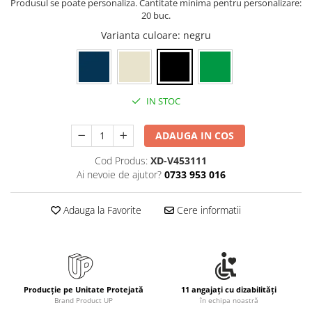
Produsul se poate personaliza. Cantitate minima pentru personalizare:
20 buc.
Varianta culoare
: negru
IN STOC
ADAUGA IN COS
Cod Produs:
XD-V453111
Ai nevoie de ajutor?
0733 953 016
Adauga la Favorite
Cere informatii
Producție pe Unitate Protejată
11 angajați cu dizabilități
Brand Product UP
în echipa noastră