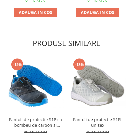
IN STOC
IN STOC
ADAUGA IN COS
ADAUGA IN COS
PRODUSE SIMILARE
-15%
-13%
Pantofi de protectie S1P cu
Pantofi de protectie S1PL
bombeu de carbon si
unisex
inchidere BOAÂ® Fit
999,90 RON
789,90 RON