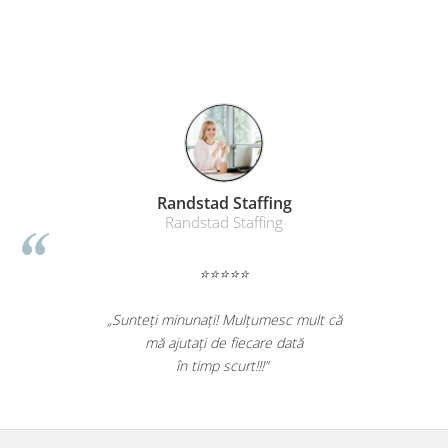
Randstad Staffing
Randstad Staffing
⭐⭐⭐⭐⭐
„Sunteți minunați! Mulțumesc mult că
mă ajutați de fiecare dată
în timp scurt!!!”