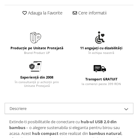
Adauga la Favorite
Cere informatii
Producție pe Unitate Protejată
11 angajați cu dizabilități
Brand Product UP
în echipa noastră
Experiență din 2008
Transport GRATUIT
în consultanță și achiziții prin
la comenzi peste 399 RON
Unitate Protejată
Descriere
Extinde-ti posibilitatile de conectare cu
hub-ul USB 2.0 din
bambus
– o alegere sustenabila si eleganta pentru birou sau
acasa. Acest
hub compact
este realizat din
bambus natural
,