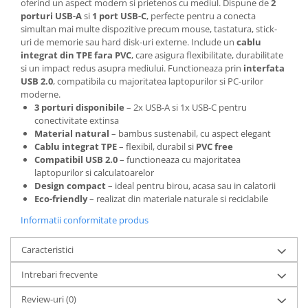
oferind un aspect modern si prietenos cu mediul. Dispune de
2
porturi USB-A
si
1 port USB-C
, perfecte pentru a conecta
simultan mai multe dispozitive precum mouse, tastatura, stick-
uri de memorie sau hard disk-uri externe. Include un
cablu
integrat din TPE fara PVC
, care asigura flexibilitate, durabilitate
si un impact redus asupra mediului. Functioneaza prin
interfata
USB 2.0
, compatibila cu majoritatea laptopurilor si PC-urilor
moderne.
3 porturi disponibile
– 2x USB-A si 1x USB-C pentru
conectivitate extinsa
Material natural
– bambus sustenabil, cu aspect elegant
Cablu integrat TPE
– flexibil, durabil si
PVC free
Compatibil USB 2.0
– functioneaza cu majoritatea
laptopurilor si calculatoarelor
Design compact
– ideal pentru birou, acasa sau in calatorii
Eco-friendly
– realizat din materiale naturale si reciclabile
Informatii conformitate produs
Caracteristici
Intrebari frecvente
Review-uri
(0)