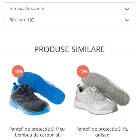
Camasi
Intrebari frecvente
Pantaloni
Pantaloni cu pieptar
Review-uri
(0)
Hanorace
Jachete
Impermeabile
PRODUSE SIMILARE
Veste
Reflectorizante
Incaltaminte
-15%
-13%
Incaltaminte de lucru si protectie
Incaltaminte de oras si munte
Echipamente medicale
Manusi de protectie
Accesorii pentru protectia capului
Casti de protectie
Antifoane
Pantofi de protectie S1P cu
Pantofi de protectie S1PL
bombeu de carbon si
unisex
Ochelari de protectie si viziere