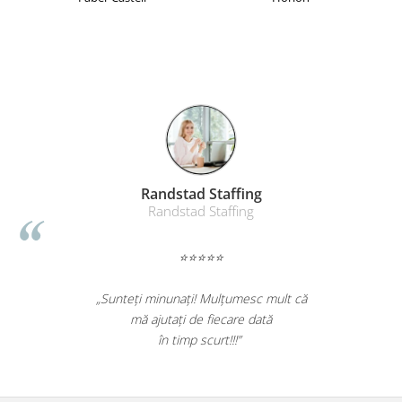
Table magnetice (whiteboard-uri)
Electronice si accesorii tech
Gadgeturi mobile
Securitate digitala
Adaptoare de calatorie
Baterii si acumulatori
Cabluri si conectivitate
Randstad Staffing
Incarcatoare wireless
Randstad Staffing
Incarcatoare cu fir si auto
Ceasuri smart - Smartwatch
⭐⭐⭐⭐⭐
Baterii externe - Powerbanks
„Sunteți minunați! Mulțumesc mult că
Accesorii localizare (FindMy)
mă ajutați de fiecare dată
Cartuse, tonere, consumabile PC
în timp scurt!!!”
Standuri PC si suporturi
ergonomice