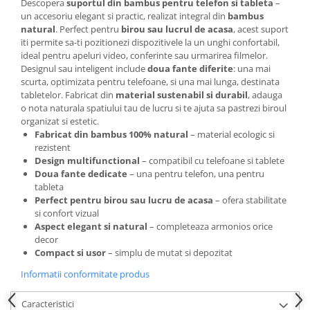
Descopera
suportul din bambus pentru telefon si tableta
–
Articole pentru rufe, casa,
un accesoriu elegant si practic, realizat integral din
bambus
geamuri, mobila
natural
. Perfect pentru
birou sau lucrul de acasa
, acest suport
Articole pentru birou, suprafete,
iti permite sa-ti pozitionezi dispozitivele la un unghi confortabil,
pardoseli
ideal pentru apeluri video, conferinte sau urmarirea filmelor.
Designul sau inteligent include
doua fante diferite
: una mai
Intretinere si odorizante masina
scurta, optimizata pentru telefoane, si una mai lunga, destinata
tabletelor. Fabricat din
material sustenabil si durabil
, adauga
Saci de gunoi
o nota naturala spatiului tau de lucru si te ajuta sa pastrezi biroul
Accesorii pentru curatenie
organizat si estetic.
Fabricat din bambus 100% natural
– material ecologic si
Tipografie si stampile
rezistent
Formulare tipizate
Design multifunctional
– compatibil cu telefoane si tablete
Doua fante dedicate
– una pentru telefon, una pentru
Caiete si blocnotesuri
tableta
personalizate
Perfect pentru birou sau lucru de acasa
– ofera stabilitate
si confort vizual
Stampile, tusiere si tus
Aspect elegant si natural
– completeaza armonios orice
Protectia muncii si Imbracaminte
decor
Compact si usor
– simplu de mutat si depozitat
Imbracaminte
Informatii conformitate produs
Tricouri
Bluze & Pulovere
Caracteristici