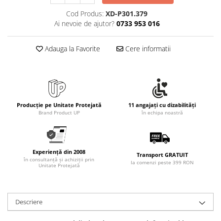
Rollere
Cod Produs:
XD-P301.379
Finelinere
Ai nevoie de ajutor?
0733 953 016
Textmarkere
Markere diverse
Adauga la Favorite
Cere informatii
Carioci si creioane colorate
Rezerve instrumente scris
Tavite documente si suporturi
Ascutitori, radiere, agrafe
Producție pe Unitate Protejată
11 angajați cu dizabilități
Foarfece pentru birou
Brand Product UP
în echipa noastră
Curatenie si igiena
Produse Antibacteriene
Experiență din 2008
Articole pentru baie
Transport GRATUIT
în consultanță și achiziții prin
la comenzi peste 399 RON
Unitate Protejată
Articole pentru bucatarie
Maturi, mopuri si galeti
Hartie igienica, prosoape hartie si
Descriere
dispensere