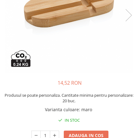
Bibliorafturi, caiete mecanice,
separatoare
Capsatoare, capse si perforatoare
Caiete si blocnotesuri
Dosare, folii protectie si mape
Accesorii diverse pentru birou
Etichetare si ambalare
Arhivare si depozitare
Instrumente de scris
14,52 RON
Pixuri de plastic
Pixuri metalice
Produsul se poate personaliza. Cantitate minima pentru personalizare:
Pixuri cu gel
20 buc.
Stilouri
Varianta culoare
:
maro
Seturi de scris Premium
IN STOC
Instrumente de scris eco
Creioane mecanice si grafit
ADAUGA IN COS