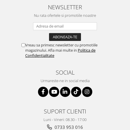
Suporturi si huse telefoane &
NEWSLETTER
tablete
Nu rata ofertele si promotiile noastre
Periferice PC si accesorii
Ergnonomice
Audio
Boxe portabile
Vreau sa primesc newsletter cu promotiile
Casti
magazinului. Afla mai multe in
Politica de
Confidentialitate
Tehnica si mobilier pentru birou
Laminatoare
SOCIAL
Folii laminare
Urmareste-ne in social media
Accesorii mobilier
Ghilotine și Trimmere
Calculatoare de birou
Distrugatoare documente
SUPORT CLIENTI
Cosuri de gunoi pentru birou
Luni - Vineri: 08.30 - 17:00
Scaune, birouri si produse
0733 953 016