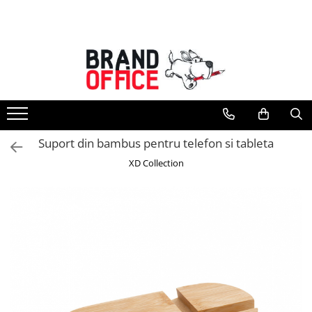
Toate Produsele
Unitate Protejata - PRODUCTIE
Hartie copiator si produse
tipografice
Produse consumabile din hartie
Suport din bambus pentru telefon si tableta
Detergenti si dezinfectanti
XD Collection
Formulare tipizate
Saci menajeri (Unitate Protejata)
Agende, calendare si organizatoare
Agende personalizabile
Organizatoare business
Birotica si papetarie
Hartie si articole din hartie