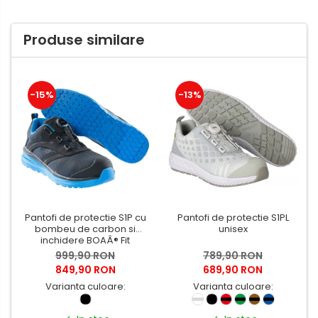
Produse similare
-15%
-13%
Pantofi de protectie S1P cu
Pantofi de protectie S1PL
bombeu de carbon si
unisex
inchidere BOAÂ® Fit
999,90 RON
789,90 RON
849,90 RON
689,90 RON
Varianta culoare:
Varianta culoare: