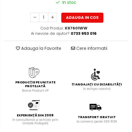
Foarfece pentru birou
In stoc
Diverse accesorii
Articole de unica folosinta
ADAUGA IN COS
Copii - tricouri si hanorace
Cod Produs:
K97601WW
Ai nevoie de ajutor?
0733 953 016
Adauga la Favorite
Cere informatii
PRODUCȚIE PE UNITATE
11 ANGAJAȚI CU DIZABILITĂȚI
PROTEJATĂ
în echipa noastră
Brand Product UP
EXPERIENȚĂ DIN 2008
TRANSPORT GRATUIT
în consultanță și achiziții prin
la comenzi peste 399 RON
Unitate Protejată