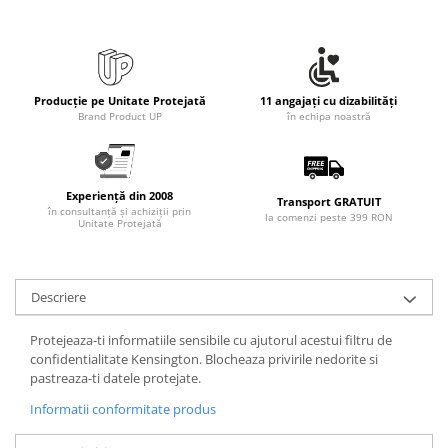
Rollere
Finelinere
Textmarkere
Markere diverse
Producție pe Unitate Protejată
11 angajați cu dizabilități
Carioci si creioane colorate
Brand Product UP
în echipa noastră
Rezerve instrumente scris
Tavite documente si suporturi
Ascutitori, radiere, agrafe
Experiență din 2008
Transport GRATUIT
în consultanță și achiziții prin
la comenzi peste 399 RON
Unitate Protejată
Foarfece pentru birou
Curatenie si igiena
Produse Antibacteriene
Descriere
Articole pentru baie
Protejeaza-ti informatiile sensibile cu ajutorul acestui filtru de
Articole pentru bucatarie
confidentialitate Kensington. Blocheaza privirile nedorite si
Maturi, mopuri si galeti
pastreaza-ti datele protejate.
Hartie igienica, prosoape hartie si
Informatii conformitate produs
dispensere