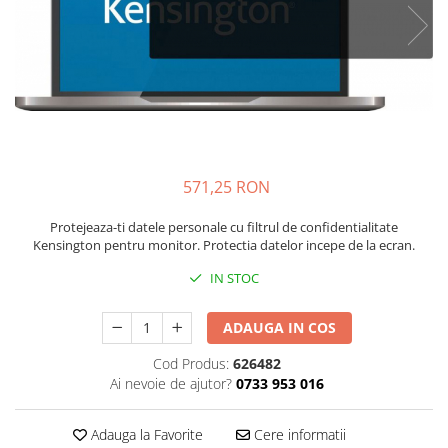
Bibliorafturi, caiete mecanice,
separatoare
Capsatoare, capse si perforatoare
Caiete si blocnotesuri
Dosare, folii protectie si mape
Accesorii diverse pentru birou
Etichetare si ambalare
571,25 RON
Arhivare si depozitare
Protejeaza-ti datele personale cu filtrul de confidentialitate
Instrumente de scris
Kensington pentru monitor. Protectia datelor incepe de la ecran.
Pixuri de plastic
IN STOC
Pixuri metalice
Pixuri cu gel
ADAUGA IN COS
Stilouri
Cod Produs:
626482
Seturi de scris Premium
Ai nevoie de ajutor?
0733 953 016
Instrumente de scris eco
Creioane mecanice si grafit
Adauga la Favorite
Cere informatii