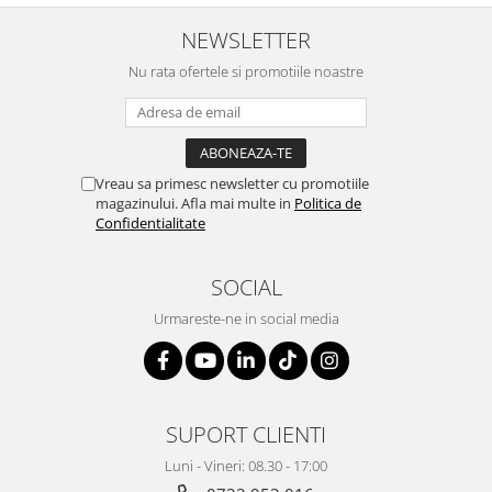
Table magnetice (whiteboard-uri)
NEWSLETTER
Electronice si accesorii tech
Gadgeturi mobile
Nu rata ofertele si promotiile noastre
Securitate digitala
Adaptoare de calatorie
Baterii si acumulatori
Vreau sa primesc newsletter cu promotiile
magazinului. Afla mai multe in
Politica de
Cabluri si conectivitate
Confidentialitate
Incarcatoare wireless
Incarcatoare cu fir si auto
SOCIAL
Ceasuri smart - Smartwatch
Urmareste-ne in social media
Baterii externe - Powerbanks
Accesorii localizare (FindMy)
Cartuse, tonere, consumabile PC
SUPORT CLIENTI
Standuri PC si suporturi
ergonomice
Luni - Vineri: 08.30 - 17:00