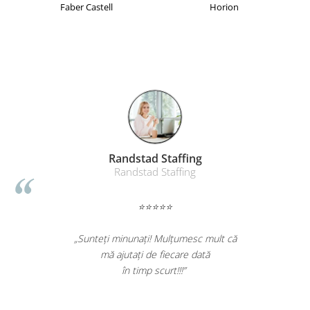
Faber Castell
Horion
Masti de protectie respiratorie
Sepci, caciuli si esarfe
Pachete promotionale
Accesorii pentru protectia muncii
Sosete de lucru
Branturi
Diverse accesorii
Articole de unica folosinta
Randstad Staffing
Copii - tricouri si hanorace
Randstad Staffing
Comunicare si prezentare
Flipchart-uri
⭐⭐⭐⭐⭐
Ecrane Interactive
„Sunteți minunați! Mulțumesc mult că
Sisteme de afisare
mă ajutați de fiecare dată
în timp scurt!!!”
Ecrane de proiectie
Accesorii prezentare