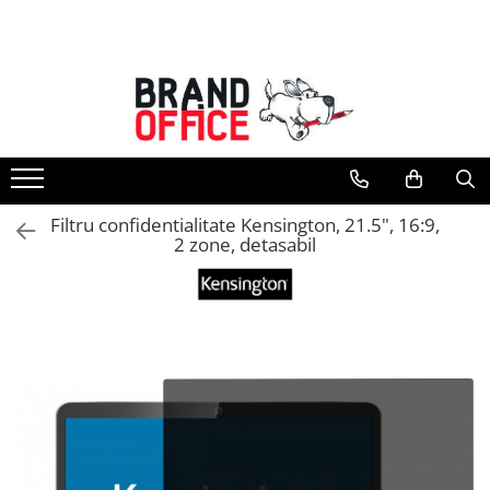
Toate Produsele
Unitate Protejata - PRODUCTIE
Hartie copiator si produse
tipografice
Produse consumabile din hartie
Filtru confidentialitate Kensington, 21.5", 16:9,
Detergenti si dezinfectanti
2 zone, detasabil
Formulare tipizate
Saci menajeri (Unitate Protejata)
Agende, calendare si organizatoare
Agende personalizabile
Organizatoare business
Birotica si papetarie
Hartie si articole din hartie