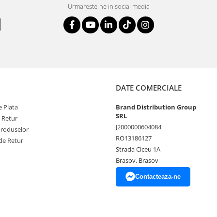
Urmareste-ne in social media
DATE COMERCIALE
 Plata
Brand Distribution Group
SRL
e Retur
J2000000604084
Produselor
RO13186127
de Retur
Strada Ciceu 1A
Brasov, Brasov
Contacteaza-ne