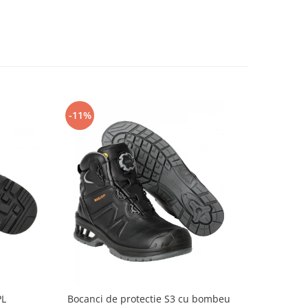
-11%
PL
Bocanci de protectie S3 cu bombeu
Ecran int