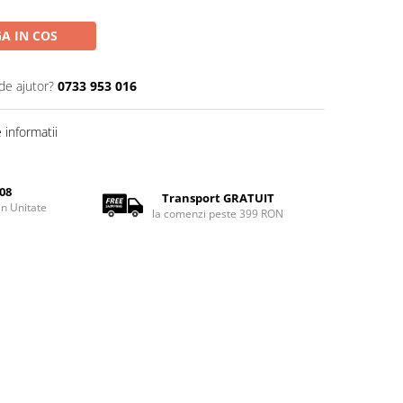
A IN COS
de ajutor?
0733 953 016
informatii
08
Transport GRATUIT
rin Unitate
la comenzi peste 399 RON