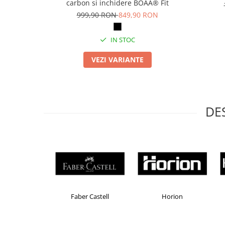
carbon si inchidere BOAÂ® Fit
Articole pentru rufe, casa,
999,90 RON
849,90 RON
geamuri, mobila
Articole pentru birou, suprafete,
IN STOC
pardoseli
Intretinere si odorizante masina
VEZI VARIANTE
Saci de gunoi
Accesorii pentru curatenie
Tipografie si stampile
DE
Formulare tipizate
Caiete si blocnotesuri
personalizate
Stampile, tusiere si tus
Protectia muncii si Imbracaminte
Imbracaminte
Colorissimo
EKOMAX
Esselte
Tricouri
Bluze & Pulovere