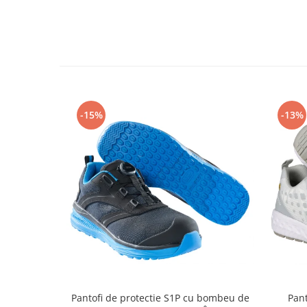
Rollere
Finelinere
Textmarkere
Markere diverse
Carioci si creioane colorate
Rezerve instrumente scris
Tavite documente si suporturi
-15%
-13%
Ascutitori, radiere, agrafe
Foarfece pentru birou
Curatenie si igiena
Produse Antibacteriene
Articole pentru baie
Articole pentru bucatarie
Maturi, mopuri si galeti
Hartie igienica, prosoape hartie si
dispensere
Pantofi de protectie S1P cu bombeu de
Pant