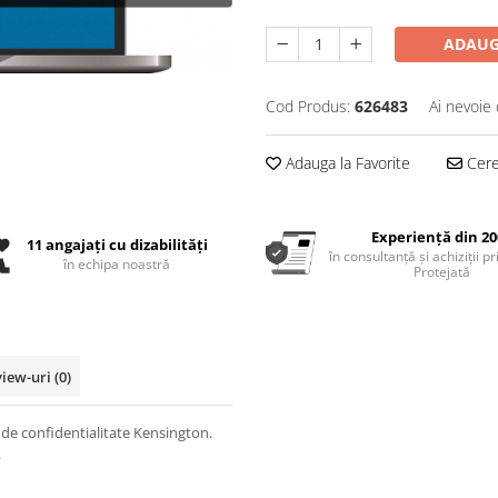
ADAUG
Cod Produs:
626483
Ai nevoie 
Adauga la Favorite
Cere 
Experiență din 20
11 angajați cu dizabilități
în consultanță și achiziții p
în echipa noastră
Protejată
view-uri
(0)
ru de confidentialitate Kensington.
.