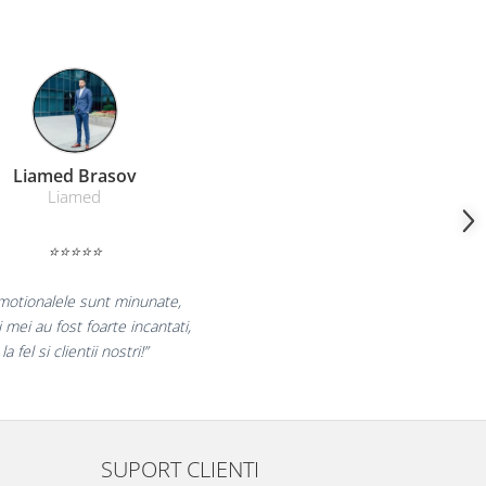
Farmacom Brasov
Farmacom
⭐⭐⭐⭐⭐
„Ne bucuram pentru reluarea colaborarii si
ne declaram multumiti pentru produsele plasate
si finalizate cu succes la timp."
SUPORT CLIENTI