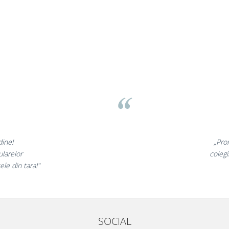
Liamed Brasov
Liamed
⭐⭐⭐⭐⭐
„Promotionalele sunt minunate,
colegii mei au fost foarte incantati,
la fel si clientii nostri!”
SOCIAL