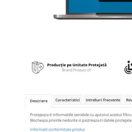
Bibliorafturi, caiete mecanice,
separatoare
Capsatoare, capse si perforatoare
Caiete si blocnotesuri
Dosare, folii protectie si mape
Accesorii diverse pentru birou
Etichetare si ambalare
Arhivare si depozitare
Producție pe Unitate Protejată
Brand Product UP
Instrumente de scris
Pixuri de plastic
Pixuri metalice
Pixuri cu gel
Caracteristici
Intrebari frecvente
Re
Descriere
Stilouri
Seturi de scris Premium
Protejeaza-ti informatiile sensibile cu ajutorul acestui filt
Instrumente de scris eco
Blocheaza privirile nedorite si pastreaza-ti datele protejate
Creioane mecanice si grafit
Informatii conformitate produs