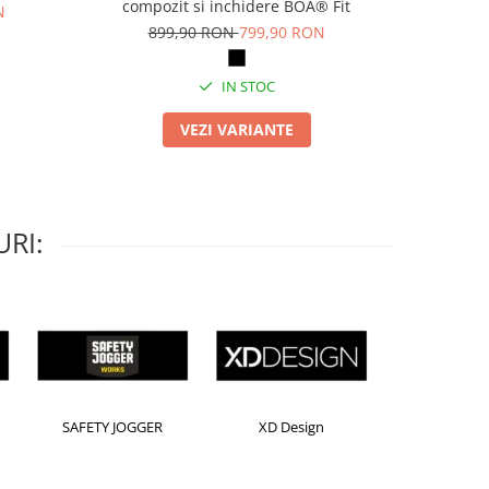
compozit si inchidere BOA® Fit
inch, 8
N
Androi
899,90 RON
799,90 RON
IN STOC
VEZI VARIANTE
RI:
sington
Leitz
Rexel