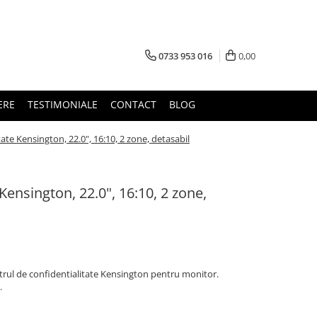
0733 953 016
0,00
ERE
TESTIMONIALE
CONTACT
BLOG
tate Kensington, 22.0", 16:10, 2 zone, detasabil
 Kensington, 22.0", 16:10, 2 zone,
iltrul de confidentialitate Kensington pentru monitor.
.