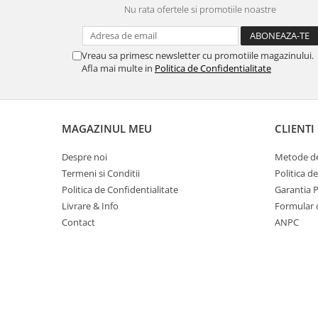
Nu rata ofertele si promotiile noastre
Masti de protectie respiratorie
Sepci, caciuli si esarfe
Pachete promotionale
Vreau sa primesc newsletter cu promotiile magazinului.
Afla mai multe in
Politica de Confidentialitate
Accesorii pentru protectia muncii
Sosete de lucru
Branturi
MAGAZINUL MEU
CLIENTI
Diverse accesorii
Articole de unica folosinta
Despre noi
Metode de
Copii - tricouri si hanorace
Termeni si Conditii
Politica d
Politica de Confidentialitate
Garantia 
Comunicare si prezentare
Livrare & Info
Formular 
Flipchart-uri
Contact
ANPC
Ecrane Interactive
Sisteme de afisare
Ecrane de proiectie
Accesorii prezentare