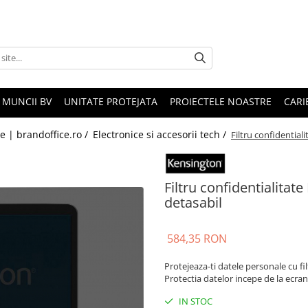
 MUNCII BV
UNITATE PROTEJATA
PROIECTELE NOASTRE
CARI
le | brandoffice.ro /
Electronice si accesorii tech /
Filtru confidentiali
Filtru confidentialitate
detasabil
584,35 RON
Protejeaza-ti datele personale cu f
Protectia datelor incepe de la ecran
IN STOC