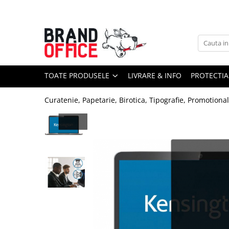
Toate Produsele
Unitate Protejata - PRODUCTIE
Hartie copiator si produse
TOATE PRODUSELE
LIVRARE & INFO
PROTECTIA
tipografice
Produse consumabile din hartie
Curatenie, Papetarie, Birotica, Tipografie, Promotiona
Detergenti si dezinfectanti
Formulare tipizate
Saci menajeri (Unitate Protejata)
Agende, calendare si organizatoare
Agende personalizabile
Organizatoare business
Birotica si papetarie
Hartie si articole din hartie