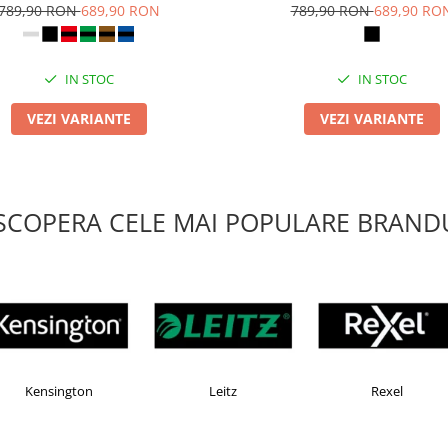
789,90 RON
689,90 RON
789,90 RON
689,90 RO
IN STOC
IN STOC
VEZI VARIANTE
VEZI VARIANTE
SCOPERA CELE MAI POPULARE BRANDU
Faber Castell
Horion
Ken