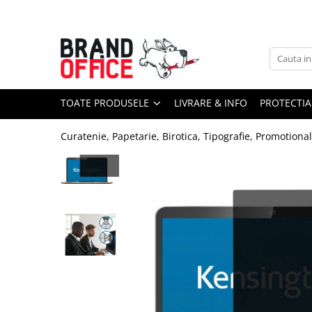
Toate Produsele
Unitate Protejata - PRODUCTIE
Hartie copiator si produse
TOATE PRODUSELE
LIVRARE & INFO
PROTECTIA
tipografice
Produse consumabile din hartie
Curatenie, Papetarie, Birotica, Tipografie, Promotiona
Detergenti si dezinfectanti
Formulare tipizate
Saci menajeri (Unitate Protejata)
Agende, calendare si organizatoare
Agende personalizabile
Organizatoare business
Birotica si papetarie
Hartie si articole din hartie