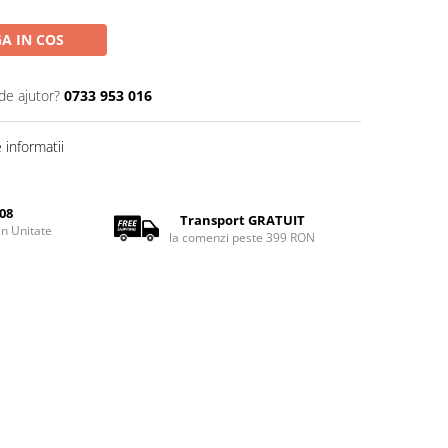
A IN COS
de ajutor?
0733 953 016
informatii
08
Transport GRATUIT
rin Unitate
la comenzi peste 399 RON