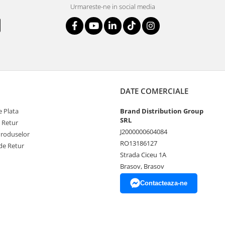
Urmareste-ne in social media
DATE COMERCIALE
 Plata
Brand Distribution Group
SRL
e Retur
J2000000604084
Produselor
RO13186127
de Retur
Strada Ciceu 1A
Brasov, Brasov
Contacteaza-ne