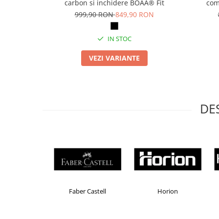
carbon si inchidere BOAÂ® Fit
com
Articole pentru rufe, casa,
999,90 RON
849,90 RON
geamuri, mobila
Articole pentru birou, suprafete,
IN STOC
pardoseli
Intretinere si odorizante masina
VEZI VARIANTE
Saci de gunoi
Accesorii pentru curatenie
Tipografie si stampile
DE
Formulare tipizate
Caiete si blocnotesuri
personalizate
Stampile, tusiere si tus
Protectia muncii si Imbracaminte
Imbracaminte
Brand Product UP
Colorissimo
EKOMAX
Tricouri
Bluze & Pulovere