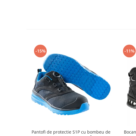
Rollere
Finelinere
Textmarkere
Markere diverse
Carioci si creioane colorate
Rezerve instrumente scris
Tavite documente si suporturi
-15%
-11%
Ascutitori, radiere, agrafe
Foarfece pentru birou
Curatenie si igiena
Produse Antibacteriene
Articole pentru baie
Articole pentru bucatarie
Maturi, mopuri si galeti
Hartie igienica, prosoape hartie si
dispensere
Pantofi de protectie S1P cu bombeu de
Bocan