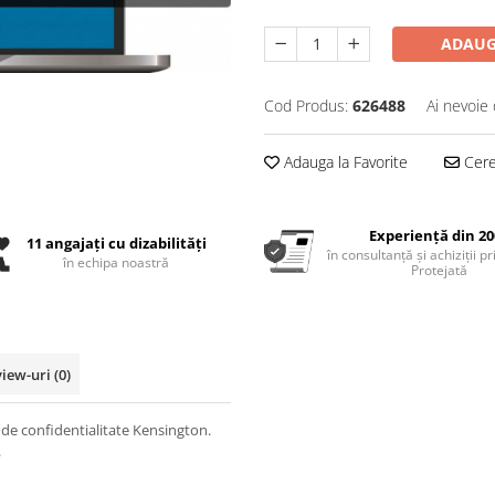
ADAUG
Cod Produs:
626488
Ai nevoie 
Adauga la Favorite
Cere 
Experiență din 20
11 angajați cu dizabilități
în consultanță și achiziții p
în echipa noastră
Protejată
view-uri
(0)
ru de confidentialitate Kensington.
.