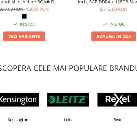
pozit si inchidere BOA® Fit
inch, 8GB DDR4 + 128GB Sta
Android 13, A31D2, octa co
899,90 RON
799,90 RON
8.712,00 RON
IN STOC
IN STOC
VEZI VARIANTE
ADAUGA IN COS
SCOPERA CELE MAI POPULARE BRANDU
Esselte
Faber Castell
H