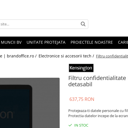
 MUNCII BV
UNITATE PROTEJATA
PROIECTELE NOASTRE
CARI
le | brandoffice.ro /
Electronice si accesorii tech /
Filtru confidentiali
Filtru confidentialitate
detasabil
637,75 RON
Protejeaza-ti datele personale cu f
Protectia datelor incepe de la ecran
IN STOC