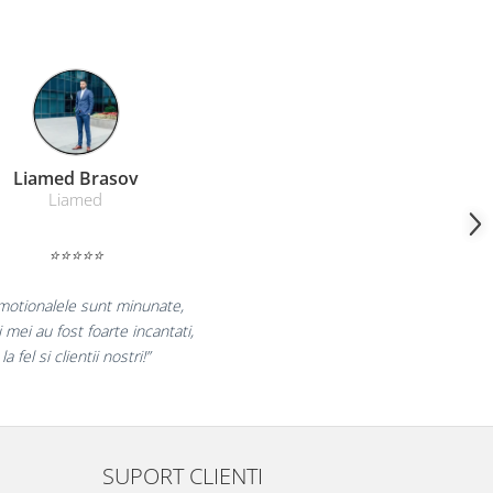
Farmacom Brasov
Farmacom
⭐⭐⭐⭐⭐
bucuram pentru reluarea colaborarii si
laram multumiti pentru produsele plasate
si finalizate cu succes la timp."
SUPORT CLIENTI