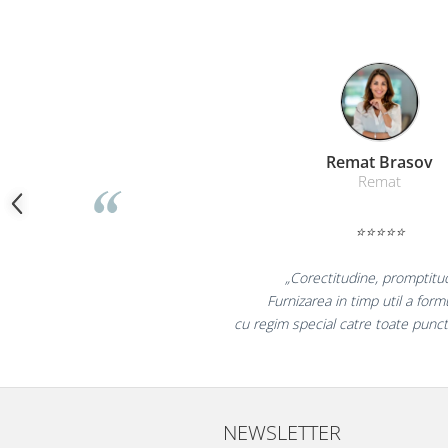
Camasi
Pantaloni
Pantaloni cu pieptar
Hanorace
Jachete
Impermeabile
Liamed Br
Veste
Liamed
Reflectorizante
Incaltaminte
⭐⭐⭐⭐⭐
Incaltaminte de lucru si protectie
Incaltaminte de oras si munte
„Promotionalele sun
Echipamente medicale
colegii mei au fost foa
la fel si clientii 
Manusi de protectie
Accesorii pentru protectia capului
Casti de protectie
Antifoane
NEWSLETTER
Ochelari de protectie si viziere