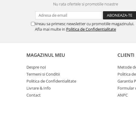
Nu rata ofertele si promotiile noastre
Masti de protectie respiratorie
Sepci, caciuli si esarfe
Pachete promotionale
Vreau sa primesc newsletter cu promotiile magazinului.
Afla mai multe in
Politica de Confidentialitate
Accesorii pentru protectia muncii
Sosete de lucru
Branturi
MAGAZINUL MEU
CLIENTI
Diverse accesorii
Articole de unica folosinta
Despre noi
Metode de
Copii - tricouri si hanorace
Termeni si Conditii
Politica d
Politica de Confidentialitate
Garantia 
Comunicare si prezentare
Livrare & Info
Formular 
Flipchart-uri
Contact
ANPC
Ecrane Interactive
Sisteme de afisare
Ecrane de proiectie
Accesorii prezentare