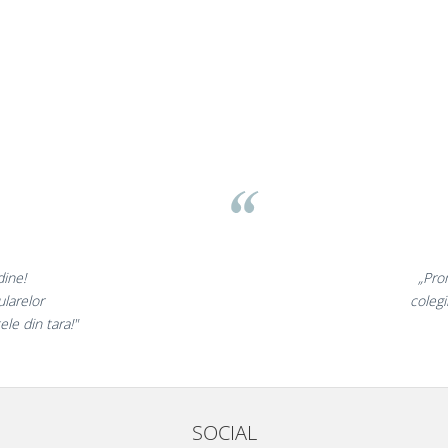
asov
t minunate,
„Ne 
rte incantati,
ne dec
nostri!”
SOCIAL