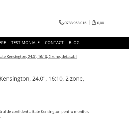
0733 953 016
0,00
ERE
TESTIMONIALE
CONTACT
BLOG
tate Kensington, 24.0", 16:10, 2 zone, detasabil
 Kensington, 24.0", 16:10, 2 zone,
iltrul de confidentialitate Kensington pentru monitor.
.