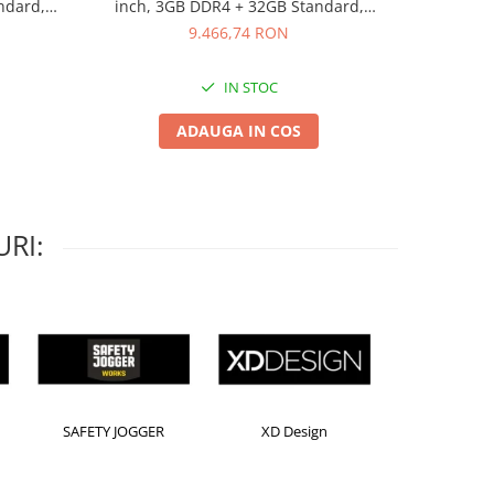
ndard,
inch, 3GB DDR4 + 32GB Standard,
inch, 3
re A
Android 8.0, MSD6A848, ARM A73+A53
Android 
9.466,74 RON
IN STOC
ADAUGA IN COS
RI:
orion
Kensington
Leitz