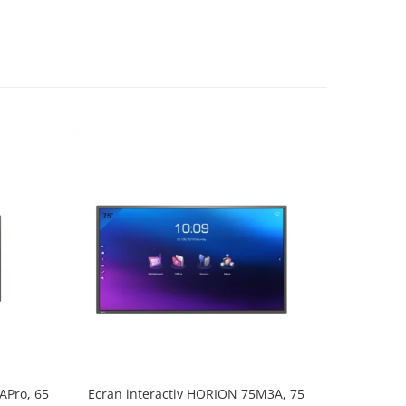
APro, 65
Ecran interactiv HORION 75M3A, 75
Ecran in