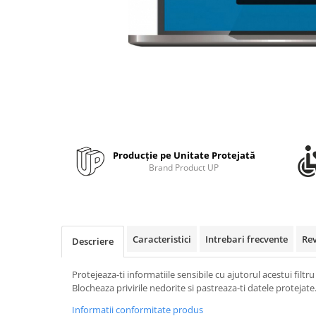
Bibliorafturi, caiete mecanice,
separatoare
Capsatoare, capse si perforatoare
Caiete si blocnotesuri
Dosare, folii protectie si mape
Accesorii diverse pentru birou
Etichetare si ambalare
Arhivare si depozitare
Producție pe Unitate Protejată
Brand Product UP
Instrumente de scris
Pixuri de plastic
Pixuri metalice
Pixuri cu gel
Caracteristici
Intrebari frecvente
Re
Descriere
Stilouri
Seturi de scris Premium
Protejeaza-ti informatiile sensibile cu ajutorul acestui filt
Instrumente de scris eco
Blocheaza privirile nedorite si pastreaza-ti datele protejate
Creioane mecanice si grafit
Informatii conformitate produs