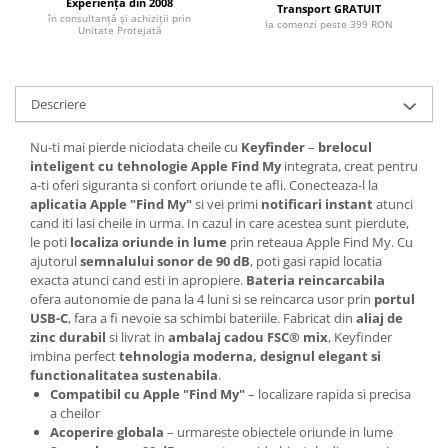
Experiență din 2008
Transport GRATUIT
în consultanță și achiziții prin
la comenzi peste 399 RON
Unitate Protejată
Descriere
Nu-ti mai pierde niciodata cheile cu
Keyfinder
–
brelocul
inteligent cu tehnologie Apple Find My
integrata, creat pentru
a-ti oferi siguranta si confort oriunde te afli. Conecteaza-l la
aplicatia Apple "Find My"
si vei primi
notificari instant
atunci
cand iti lasi cheile in urma. In cazul in care acestea sunt pierdute,
le poti
localiza oriunde in lume
prin reteaua Apple Find My. Cu
ajutorul
semnalului sonor de 90 dB
, poti gasi rapid locatia
exacta atunci cand esti in apropiere.
Bateria reincarcabila
ofera autonomie de pana la 4 luni si se reincarca usor prin
portul
USB-C
, fara a fi nevoie sa schimbi bateriile. Fabricat din
aliaj de
zinc durabil
si livrat in
ambalaj cadou FSC® mix
, Keyfinder
imbina perfect
tehnologia moderna, designul elegant si
functionalitatea sustenabila
.
Compatibil cu Apple "Find My"
– localizare rapida si precisa
a cheilor
Acoperire globala
– urmareste obiectele oriunde in lume