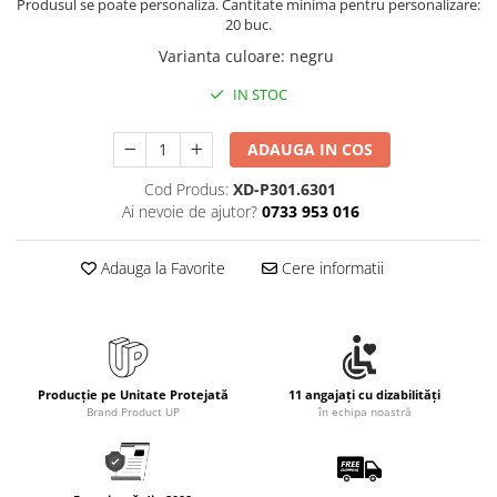
Produsul se poate personaliza. Cantitate minima pentru personalizare:
20 buc.
Varianta culoare
:
negru
IN STOC
ADAUGA IN COS
Cod Produs:
XD-P301.6301
Ai nevoie de ajutor?
0733 953 016
Adauga la Favorite
Cere informatii
Producție pe Unitate Protejată
11 angajați cu dizabilități
Brand Product UP
în echipa noastră