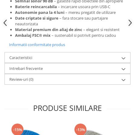
Semnal sonor 90 dB
– gaseste rapid obiectele din apropiere
Baterie reincarcabila
– incarcare usoara prin USB-C
Autonomie pana la 4 luni
– mereu pregatit de utilizare
Date criptate si sigure
– fara stocare sau partajare
neautorizata
Material premium din aliaj de zinc
– elegant si rezistent
Ambalaj FSC® mix
– sustenabil si potrivit pentru cadou
Informatii conformitate produs
Caracteristici
Intrebari frecvente
Review-uri
(0)
PRODUSE SIMILARE
-15%
-13%