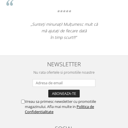
⭐⭐⭐⭐⭐
„Sunteți minunați! Mulțumesc mult că
mă ajutați de fiecare dată
în timp scurt!!!”
NEWSLETTER
Nu rata ofertele si promotiile noastre
Vreau sa primesc newsletter cu promotiile
magazinului. Afla mai multe in
Politica de
Confidentialitate