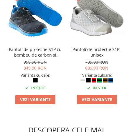
Pantofi de protectie S1P cu
Pantofi de protectie S1PL
bombeu de carbon si
unisex
inchidere BOAÂ® Fit
999,90 RON
789,90 RON
849,90 RON
689,90 RON
Varianta culoare:
Varianta culoare:
IN STOC
IN STOC
VEZI VARIANTE
VEZI VARIANTE
DESCOPERA CELE MAI