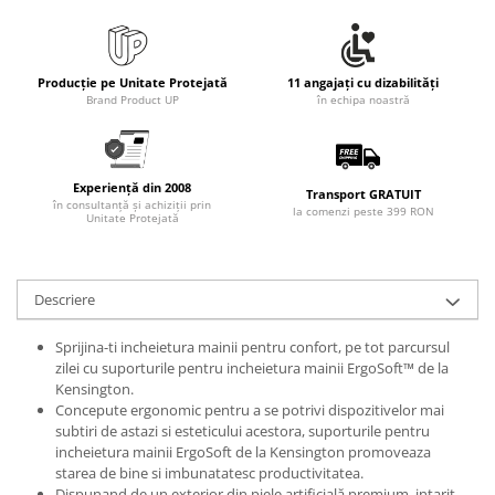
Producție pe Unitate Protejată
11 angajați cu dizabilități
Brand Product UP
în echipa noastră
Experiență din 2008
Transport GRATUIT
în consultanță și achiziții prin
la comenzi peste 399 RON
Unitate Protejată
Descriere
Sprijina-ti incheietura mainii pentru confort, pe tot parcursul
zilei cu suporturile pentru incheietura mainii ErgoSoft™ de la
Kensington.
Concepute ergonomic pentru a se potrivi dispozitivelor mai
subtiri de astazi si esteticului acestora, suporturile pentru
incheietura mainii ErgoSoft de la Kensington promoveaza
starea de bine si imbunatatesc productivitatea.
Dispunand de un exterior din piele artificială premium, intarit