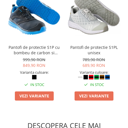
Pantofi de protectie S1P cu
Pantofi de protectie S1PL
bombeu de carbon si
unisex
inchidere BOAÂ® Fit
999,90 RON
789,90 RON
849,90 RON
689,90 RON
Varianta culoare:
Varianta culoare:
IN STOC
IN STOC
VEZI VARIANTE
VEZI VARIANTE
DESCOPERA CELE MAI