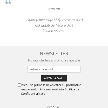
⭐⭐⭐⭐⭐
„Sunteți minunați! Mulțumesc mult că
mă ajutați de fiecare dată
în timp scurt!!!”
NEWSLETTER
Nu rata ofertele si promotiile noastre
Vreau sa primesc newsletter cu promotiile
magazinului. Afla mai multe in
Politica de
Confidentialitate
SOCIAL