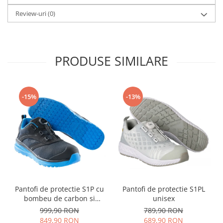
Review-uri
(0)
PRODUSE SIMILARE
-15%
-13%
Pantofi de protectie S1P cu
Pantofi de protectie S1PL
bombeu de carbon si
unisex
inchidere BOAÂ® Fit
999,90 RON
789,90 RON
849,90 RON
689,90 RON