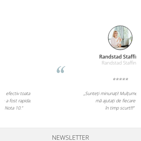
Remat Brasov
Remat
⭐⭐⭐⭐⭐
„Corectitudine, promptitudine!
Furnizarea in timp util a formularelor
cu regim special catre toate punctele din tara!"
NEWSLETTER