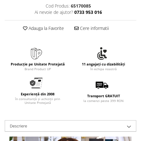
Cod Produs:
65170085
Ai nevoie de ajutor?
0733 953 016
Adauga la Favorite
Cere informatii
Producție pe Unitate Protejată
11 angajați cu dizabilități
Brand Product UP
în echipa noastră
Experiență din 2008
Transport GRATUIT
în consultanță și achiziții prin
la comenzi peste 399 RON
Unitate Protejată
Descriere