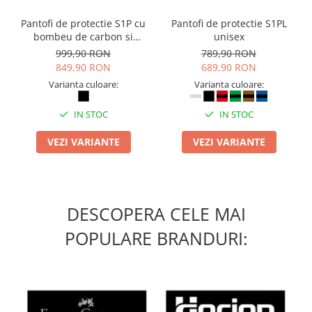
Table magnetice (whiteboard-uri)
Pantofi de protectie S1P cu
Pantofi de protectie S1PL
Electronice si accesorii tech
bombeu de carbon si
unisex
Gadgeturi mobile
inchidere BOAÂ® Fit
999,90 RON
789,90 RON
Securitate digitala
849,90 RON
689,90 RON
Varianta culoare:
Varianta culoare:
Adaptoare de calatorie
Baterii si acumulatori
IN STOC
IN STOC
Cabluri si conectivitate
VEZI VARIANTE
VEZI VARIANTE
Incarcatoare wireless
Incarcatoare cu fir si auto
Ceasuri smart - Smartwatch
DESCOPERA CELE MAI
Baterii externe - Powerbanks
POPULARE BRANDURI:
Accesorii localizare (FindMy)
Cartuse, tonere, consumabile PC
Standuri PC si suporturi
ergonomice