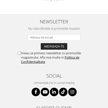
ergonomice
Masini de legat, indosariat si
accesorii
NEWSLETTER
Protocol si HORECA
Apa si bauturi racoritoare
Nu rata ofertele si promotiile noastre
Cafea, ceai, zahar, lapte
Casa si bucatarie
Cani si pahare
Vreau sa primesc newsletter cu promotiile
Bucatarie si servire
magazinului. Afla mai multe in
Politica de
Confidentialitate
Textile si confort pentru casa
Decor si interior
SOCIAL
Seturi si accesorii pentru vin
Urmareste-ne in social media
Rucsacuri si articole de calatorie
Rucsacuri
Trollere, genti si accesorii de voiaj
Genti de umar si borsete