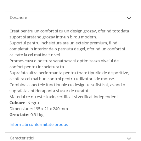
Articole pentru rufe, casa,
geamuri, mobila
Descriere
Articole pentru birou, suprafete,
pardoseli
Creat pentru un confort si cu un design grozav, oferind totodata
Intretinere si odorizante masina
suport si aratand grozav intr-un birou modern.
Suportul pentru incheietura are un exteior premium, fiind
Saci de gunoi
completat in interior de o pernuta de gel, oferind un confort si
Accesorii pentru curatenie
calitate la cel mai inalt nivel.
Promoveaza o postura sanatoasa si optimizeaza nivelul de
Tipografie si stampile
confort pentru incheietura ta
Formulare tipizate
Suprafata ultra performanta pentru toate tipurile de dispozitive,
ce ofera cel mai bun control pentru utilizatorii de mouse.
Caiete si blocnotesuri
Combina aspectele functionale cu design-ul sofisticat, avand o
personalizate
suprafata antiderapanta si usor de curatat.
Material ce nu este toxic, certificat si verificat independent
Stampile, tusiere si tus
Culoare
: Negru
Protectia muncii si Imbracaminte
Dimensiune: 195 x 21 x 240 mm
Greutate:
0.31 kg
Imbracaminte
Informatii conformitate produs
Tricouri
Bluze & Pulovere
Caracteristici