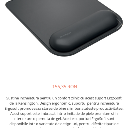
Bibliorafturi, caiete mecanice,
separatoare
Capsatoare, capse si perforatoare
Caiete si blocnotesuri
Dosare, folii protectie si mape
Accesorii diverse pentru birou
Etichetare si ambalare
Arhivare si depozitare
Instrumente de scris
Pixuri de plastic
Pixuri metalice
156,35 RON
Pixuri cu gel
Sustine incheietura pentru un confort zilnic cu acest suport ErgoSoft
Stilouri
de la Kensington. Design ergonomic, suportul pentru incheietura
Seturi de scris Premium
Ergosoft promoveaza starea de bine si imbunatateste productivitatea.
Acest suport este imbracat intr-o imitatie de piele premium si in
Instrumente de scris eco
interior are o pernuta de gel. Aceste suporturi ErgoSoft sunt
Creioane mecanice si grafit
disponibile intr-o varietate de design-uri, pentru diferite tipuri de