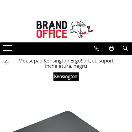
Toate Produsele
Unitate Protejata - PRODUCTIE
Hartie copiator si produse
tipografice
Produse consumabile din hartie
Mousepad Kensington ErgoSoft, cu suport
Detergenti si dezinfectanti
incheietura, negru
Formulare tipizate
Saci menajeri (Unitate Protejata)
Agende, calendare si organizatoare
Agende personalizabile
Organizatoare business
Birotica si papetarie
Hartie si articole din hartie