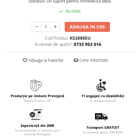
tastaturi. Un suport pentru incheietura ideal.
Rollere
Finelinere
IN STOC
Textmarkere
ADAUGA IN COS
Markere diverse
Carioci si creioane colorate
Cod Produs:
K52888EU
Rezerve instrumente scris
Ai nevoie de ajutor?
0733 953 016
Tavite documente si suporturi
Adauga la Favorite
Cere informatii
Ascutitori, radiere, agrafe
Foarfece pentru birou
Curatenie si igiena
Produse Antibacteriene
Producție pe Unitate Protejată
11 angajați cu dizabilități
Articole pentru baie
Brand Product UP
în echipa noastră
Articole pentru bucatarie
Maturi, mopuri si galeti
Experiență din 2008
Hartie igienica, prosoape hartie si
Transport GRATUIT
în consultanță și achiziții prin
la comenzi peste 399 RON
dispensere
Unitate Protejată