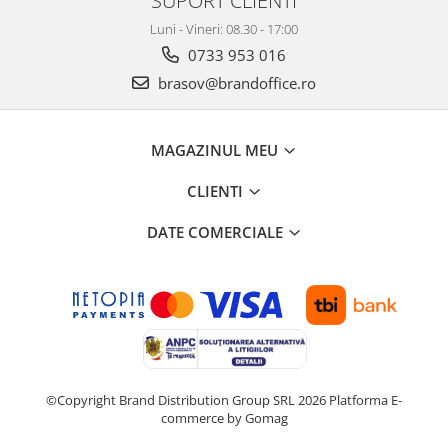
SUPORT CLIENTI
Genti, huse si rucsacuri de laptop
Luni - Vineri: 08.30 - 17:00
0733 953 016
Genti de plaja si cumparaturi
brasov@brandoffice.ro
Portofele si portcarduri RFID
Sport si accesorii outdoor
Sticle, cani si termosuri to go
MAGAZINUL MEU
Sport, jocuri si accesorii
CLIENTI
Gratare si picnic
DATE COMERCIALE
Plaja si relaxare
Genti frigorifice
Ochelari de soare
Lanyards si brelocuri
Umbrele
Scule, unelte si iluminat
©Copyright Brand Distribution Group SRL 2026
Platforma E-
commerce by Gomag
Unelte multifunctionale si bricege
(multitools)