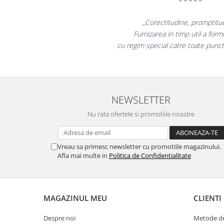
Suporturi si huse telefoane &
tablete
„Promotionalele sunt mi
Periferice PC si accesorii
colegii mei au fost foarte i
Ergnonomice
la fel si clientii nostr
Audio
Boxe portabile
Casti
Tehnica si mobilier pentru birou
NEWSLETTER
Laminatoare
Nu rata ofertele si promotiile noastre
Folii laminare
Accesorii mobilier
Vreau sa primesc newsletter cu promotiile magazinului.
Ghilotine și Trimmere
Afla mai multe in
Politica de Confidentialitate
Calculatoare de birou
Distrugatoare documente
MAGAZINUL MEU
CLIENTI
Cosuri de gunoi pentru birou
Scaune, birouri si produse
Despre noi
Metode de