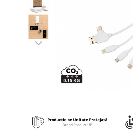
Bibliorafturi, caiete mecanice,
separatoare
Capsatoare, capse si perforatoare
Caiete si blocnotesuri
Dosare, folii protectie si mape
Accesorii diverse pentru birou
Etichetare si ambalare
Arhivare si depozitare
Instrumente de scris
Pixuri de plastic
Pixuri metalice
Pixuri cu gel
Stilouri
Seturi de scris Premium
Instrumente de scris eco
Producție pe Unitate Protejată
Brand Product UP
Creioane mecanice si grafit