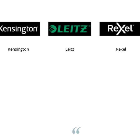
KOMAX
Esselte
Faber Castell
v