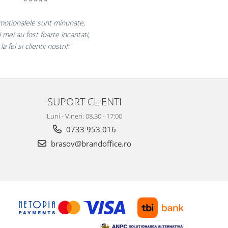
ram pentru reluarea colaborarii si
m multumiti pentru produsele plasate
 finalizate cu succes la timp."
SUPORT CLIENTI
Luni - Vineri: 08.30 - 17:00
0733 953 016
brasov@brandoffice.ro