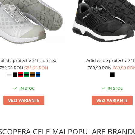
ofi de protectie S1PL unisex
Adidasi de protectie S1
789,90 RON
689,90 RON
789,90 RON
689,90 RO
IN STOC
IN STOC
VEZI VARIANTE
VEZI VARIANTE
SCOPERA CELE MAI POPULARE BRANDU