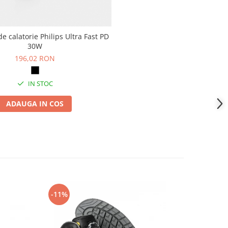
de calatorie Philips Ultra Fast PD
30W
196,02 RON
IN STOC
ADAUGA IN COS
-11%
-14%