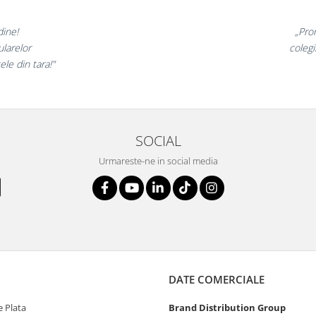
nunate,
„Ne bucu
ncantati,
ne declara
i!”
si
SOCIAL
Urmareste-ne in social media
DATE COMERCIALE
 Plata
Brand Distribution Group