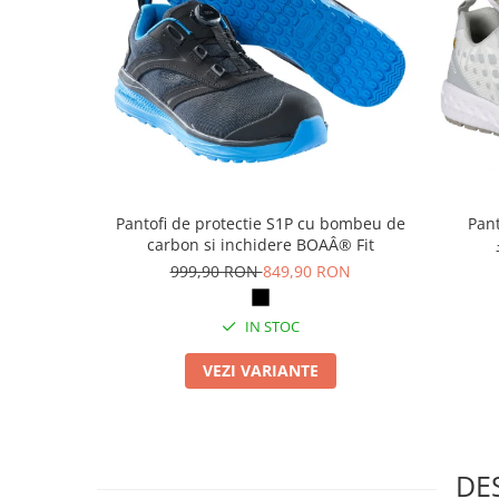
Masti de protectie respiratorie
Sepci, caciuli si esarfe
Pachete promotionale
Accesorii pentru protectia muncii
Sosete de lucru
Branturi
Diverse accesorii
Pantofi de protectie S1P cu bombeu de
Pant
Articole de unica folosinta
carbon si inchidere BOAÂ® Fit
Copii - tricouri si hanorace
999,90 RON
849,90 RON
Comunicare si prezentare
IN STOC
Flipchart-uri
Ecrane Interactive
VEZI VARIANTE
Sisteme de afisare
Ecrane de proiectie
Accesorii prezentare
DE