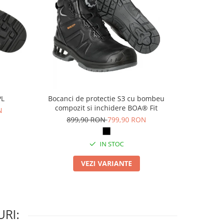
PL
Bocanci de protectie S3 cu bombeu
Pa
compozit si inchidere BOA® Fit
N
69
899,90 RON
799,90 RON
IN STOC
VEZI VARIANTE
RI: