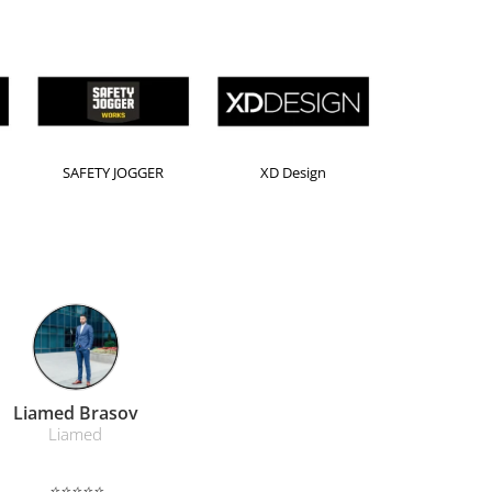
Horion
Kensington
Leitz
Farmacom Brasov
Farmacom
⭐⭐⭐⭐⭐