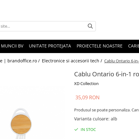
 MUNCII BV
UNITATE PROTEJATA
PROIECTELE NOASTRE
CARI
le | brandoffice.ro /
Electronice si accesorii tech /
Cablu Ontario 6-in
Cablu Ontario 6-in-1 r
XD Collection
35,09 RON
Produsul se poate personaliza. Can
Varianta culoare
:
alb
IN STOC