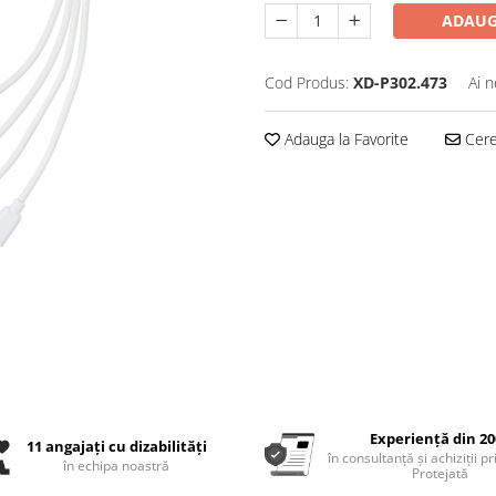
ADAUG
Cod Produs:
XD-P302.473
Ai n
Adauga la Favorite
Cere 
Experiență din 20
11 angajați cu dizabilități
în consultanță și achiziții p
în echipa noastră
Protejată