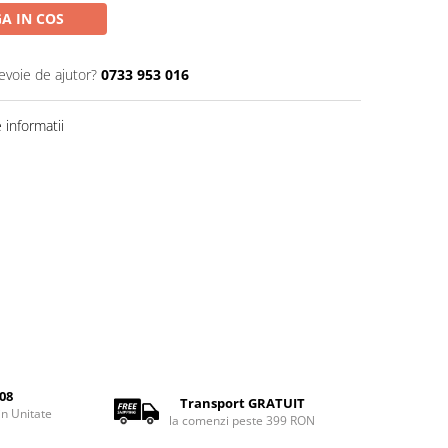
A IN COS
evoie de ajutor?
0733 953 016
informatii
08
Transport GRATUIT
rin Unitate
la comenzi peste 399 RON