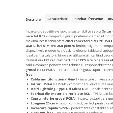
Rollere
Finelinere
Textmarkere
Caracteristici
Intrebari frecvente
Re
Descriere
Markere diverse
Carioci si creioane colorate
Incarca-ti dispozitivele rapid si sustenabil cu
cablu Ontario
Rezerve instrumente scris
reciclat RCS
– compact, sigur si prietenos cu mediul. Con
maxima, acest cablu ofera
cinci conectori diferiti
:
USB-C
Tavite documente si suporturi
USB-C, iOS si Micro USB pentru iesire
, asigurand compat
Ascutitori, radiere, agrafe
dispozitivele moderne, inclusiv telefoane, tablete si lapto
ideal pentru calatorii, birou sau utilizare zilnica, fiind usor
Foarfece pentru birou
Realizat din
TPE reciclat certificat RCS
si cu o
carcasa e
Curatenie si igiena
cablul combina performanta tehnica cu responsabilitatea 
gros si placa PCBA
pentru incarcare sigura, suporta cure
Produse Antibacteriene
free
.
Articole pentru baie
Cablu multifunctional 6-in-1
– incarcare universala p
Intrari USB-A si USB-C
– compatibil cu orice sursa mo
Articole pentru bucatarie
Iesiri Lightning, Type-C si Micro USB
– ideale pentru 
Fabricat din materiale reciclate RCS
– TPE si bambus
Maturi, mopuri si galeti
Cupru interior gros si PCBA
– incarcare stabila si sigu
Hartie igienica, prosoape hartie si
Lungime 20 cm
– design compact, perfect pentru calat
dispensere
Incarcare rapida 5V/2A
– performanta constanta si ef
100% PVC free
– realizat din materiale ecologice