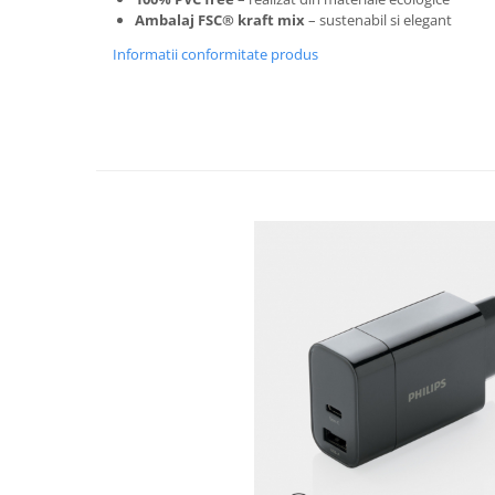
Articole pentru rufe, casa,
Ambalaj FSC® kraft mix
– sustenabil si elegant
geamuri, mobila
Informatii conformitate produs
Articole pentru birou, suprafete,
pardoseli
Intretinere si odorizante masina
Saci de gunoi
Accesorii pentru curatenie
Tipografie si stampile
Formulare tipizate
Caiete si blocnotesuri
personalizate
Stampile, tusiere si tus
Protectia muncii si Imbracaminte
Imbracaminte
Tricouri
Bluze & Pulovere