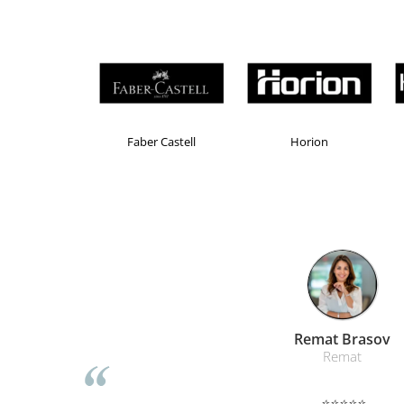
Table magnetice (whiteboard-uri)
Electronice si accesorii tech
Gadgeturi mobile
Securitate digitala
Adaptoare de calatorie
Baterii si acumulatori
Brand Product UP
Colorissimo
E
Cabluri si conectivitate
Incarcatoare wireless
Incarcatoare cu fir si auto
Ceasuri smart - Smartwatch
Baterii externe - Powerbanks
Accesorii localizare (FindMy)
Cartuse, tonere, consumabile PC
Liamed Braso
Liamed
Standuri PC si suporturi
ergonomice
⭐⭐⭐⭐⭐