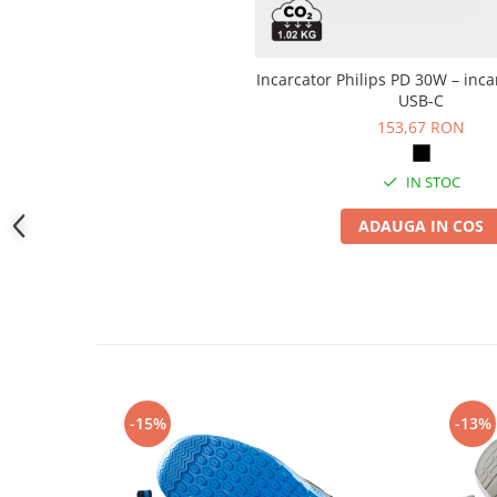
Camasi
Pantaloni
Pantaloni cu pieptar
Incarcator Philips PD 30W – inca
Hanorace
USB-C
Jachete
153,67 RON
Impermeabile
Veste
IN STOC
Reflectorizante
ADAUGA IN COS
Incaltaminte
Incaltaminte de lucru si protectie
Incaltaminte de oras si munte
Echipamente medicale
Manusi de protectie
Accesorii pentru protectia capului
-15%
-13%
Casti de protectie
Antifoane
Ochelari de protectie si viziere