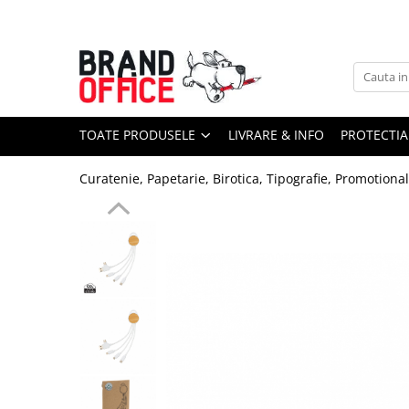
Toate Produsele
Unitate Protejata - PRODUCTIE
Hartie copiator si produse
TOATE PRODUSELE
LIVRARE & INFO
PROTECTIA
tipografice
Produse consumabile din hartie
Curatenie, Papetarie, Birotica, Tipografie, Promotiona
Detergenti si dezinfectanti
Formulare tipizate
Saci menajeri (Unitate Protejata)
Agende, calendare si organizatoare
Agende personalizabile
Organizatoare business
Birotica si papetarie
Hartie si articole din hartie