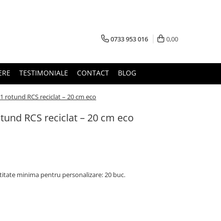
0733 953 016
0,00
ERE
TESTIMONIALE
CONTACT
BLOG
-1 rotund RCS reciclat – 20 cm eco
otund RCS reciclat – 20 cm eco
titate minima pentru personalizare: 20 buc.