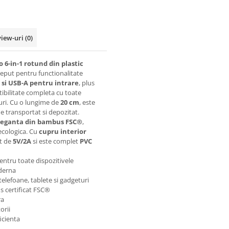
view-uri
(0)
 6-in-1 rotund din plastic
ceput pentru functionalitate
 si USB-A pentru intrare
, plus
ibilitate completa cu toate
puri. Cu o lungime de
20 cm
, este
 de transportat si depozitat.
leganta din bambus FSC®
,
ecologica. Cu
cupru interior
nt de
5V/2A
si este complet
PVC
entru toate dispozitivele
derna
telefoane, tablete si gadgeturi
 certificat FSC®
ra
orii
icienta