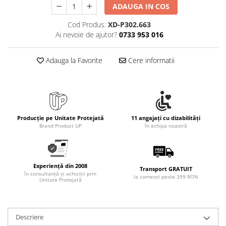
ADAUGA IN COS
Cod Produs:
XD-P302.663
Ai nevoie de ajutor?
0733 953 016
Adauga la Favorite
Cere informatii
Producție pe Unitate Protejată
11 angajați cu dizabilități
Brand Product UP
în echipa noastră
Experiență din 2008
Transport GRATUIT
în consultanță și achiziții prin
la comenzi peste 399 RON
Unitate Protejată
Descriere