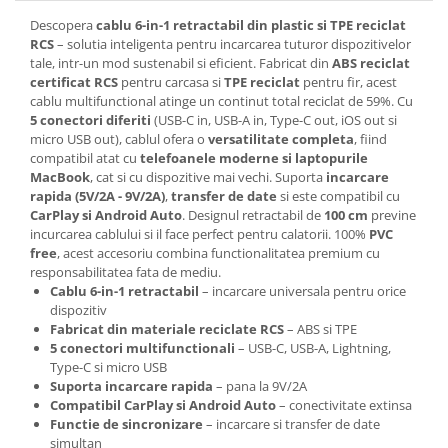
Descopera
cablu 6-in-1 retractabil din plastic si TPE reciclat
RCS
– solutia inteligenta pentru incarcarea tuturor dispozitivelor
tale, intr-un mod sustenabil si eficient. Fabricat din
ABS reciclat
certificat RCS
pentru carcasa si
TPE reciclat
pentru fir, acest
cablu multifunctional atinge un continut total reciclat de 59%. Cu
5 conectori diferiti
(USB-C in, USB-A in, Type-C out, iOS out si
micro USB out), cablul ofera o
versatilitate completa
, fiind
compatibil atat cu
telefoanele moderne si laptopurile
MacBook
, cat si cu dispozitive mai vechi. Suporta
incarcare
rapida (5V/2A - 9V/2A)
,
transfer de date
si este compatibil cu
CarPlay si Android Auto
. Designul retractabil de
100 cm
previne
incurcarea cablului si il face perfect pentru calatorii. 100%
PVC
free
, acest accesoriu combina functionalitatea premium cu
responsabilitatea fata de mediu.
Cablu 6-in-1 retractabil
– incarcare universala pentru orice
dispozitiv
Fabricat din materiale reciclate RCS
– ABS si TPE
5 conectori multifunctionali
– USB-C, USB-A, Lightning,
Type-C si micro USB
Suporta incarcare rapida
– pana la 9V/2A
Compatibil CarPlay si Android Auto
– conectivitate extinsa
Functie de sincronizare
– incarcare si transfer de date
simultan