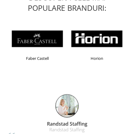
POPULARE BRANDURI:
Faber Castell
Horion
ga
Randstad Staffin
ica
Randstad Staffing