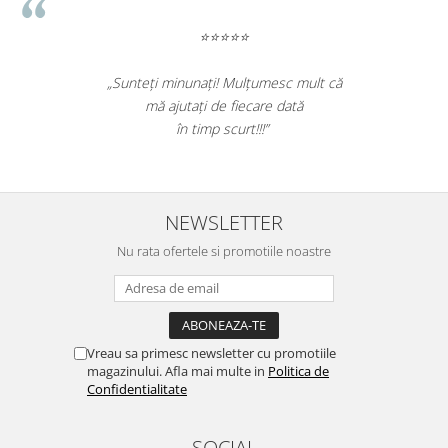
⭐⭐⭐⭐⭐
os efectiv toata
„Sunteți minunați! Mulțumesc
ea a fost rapida.
mă ajutați de fiecare d
! Nota 10.”
în timp scurt!!!”
NEWSLETTER
Nu rata ofertele si promotiile noastre
Vreau sa primesc newsletter cu promotiile
magazinului. Afla mai multe in
Politica de
Confidentialitate
SOCIAL