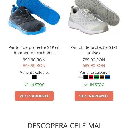
Pantofi de protectie S1P cu
Pantofi de protectie S1PL
bombeu de carbon si
unisex
inchidere BOAÂ® Fit
999,90 RON
789,90 RON
849,90 RON
689,90 RON
Varianta culoare:
Varianta culoare:
IN STOC
IN STOC
VEZI VARIANTE
VEZI VARIANTE
DESCOPERA CELE MAI