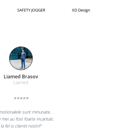
Horion
Kensington
Leitz
Farmacom Brasov
Farmacom
⭐⭐⭐⭐⭐
ram pentru reluarea colaborarii si
 multumiti pentru produsele plasate
finalizate cu succes la timp."