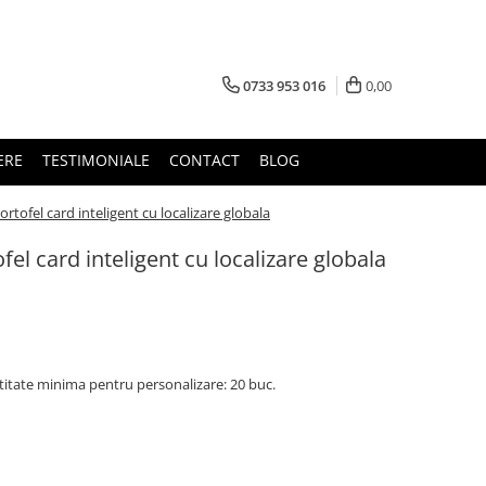
0733 953 016
0,00
ERE
TESTIMONIALE
CONTACT
BLOG
rtofel card inteligent cu localizare globala
el card inteligent cu localizare globala
titate minima pentru personalizare: 20 buc.