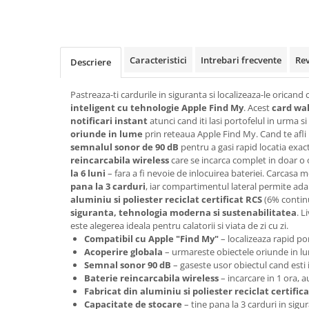
Rollere
Finelinere
Textmarkere
Markere diverse
Caracteristici
Intrebari frecvente
Re
Descriere
Carioci si creioane colorate
Rezerve instrumente scris
Pastreaza-ti cardurile in siguranta si localizeaza-le oricand
inteligent cu tehnologie Apple Find My
. Acest
card wa
Tavite documente si suporturi
notificari instant
atunci cand iti lasi portofelul in urma si
Ascutitori, radiere, agrafe
oriunde in lume
prin reteaua Apple Find My. Cand te afli 
semnalul sonor de 90 dB
pentru a gasi rapid locatia exac
Foarfece pentru birou
reincarcabila wireless
care se incarca complet in doar o 
la 6 luni
– fara a fi nevoie de inlocuirea bateriei. Carcasa 
Curatenie si igiena
pana la 3 carduri
, iar compartimentul lateral permite ada
Produse Antibacteriene
aluminiu si poliester reciclat certificat RCS
(6% continu
siguranta, tehnologia moderna si sustenabilitatea
. L
Articole pentru baie
este alegerea ideala pentru calatorii si viata de zi cu zi.
Articole pentru bucatarie
Compatibil cu Apple "Find My"
– localizeaza rapid po
Acoperire globala
– urmareste obiectele oriunde in l
Maturi, mopuri si galeti
Semnal sonor 90 dB
– gaseste usor obiectul cand esti 
Baterie reincarcabila wireless
– incarcare in 1 ora, 
Hartie igienica, prosoape hartie si
Fabricat din aluminiu si poliester reciclat certific
dispensere
Capacitate de stocare
– tine pana la 3 carduri in sigu