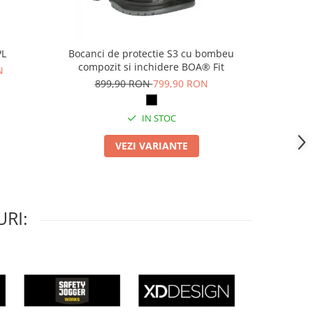
PL
Bocanci de protectie S3 cu bombeu
Pa
compozit si inchidere BOA® Fit
N
69
899,90 RON
799,90 RON
IN STOC
VEZI VARIANTE
RI: