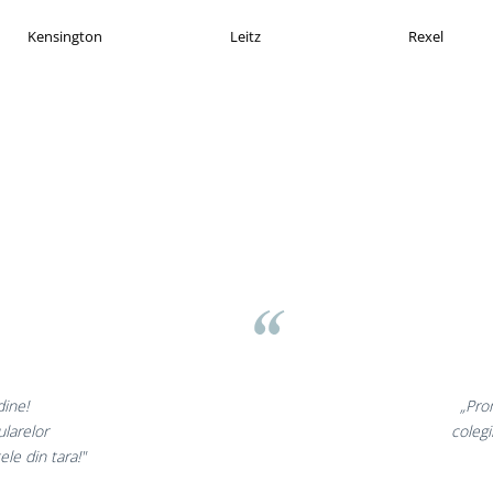
EKOMAX
Esselte
Faber Castell
unate,
„Ne bucu
cantati,
ne declaram
!”
si 