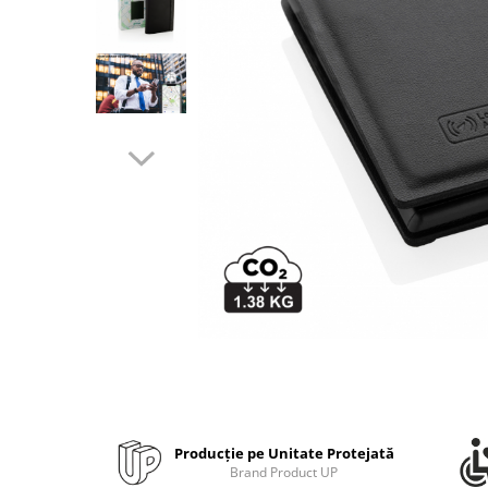
Bibliorafturi, caiete mecanice,
separatoare
Capsatoare, capse si perforatoare
Caiete si blocnotesuri
Dosare, folii protectie si mape
Accesorii diverse pentru birou
Etichetare si ambalare
Arhivare si depozitare
Instrumente de scris
Pixuri de plastic
Pixuri metalice
Pixuri cu gel
Stilouri
Seturi de scris Premium
Instrumente de scris eco
Producție pe Unitate Protejată
Creioane mecanice si grafit
Brand Product UP