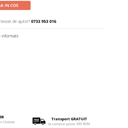
A IN COS
 nevoie de ajutor?
0733 953 016
informatii
08
Transport GRATUIT
rin Unitate
la comenzi peste 399 RON