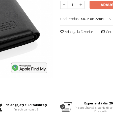
ADAUG
Cod Produs:
XD-P301.5901
Ai
Adauga la Favorite
Cere 
Experiență din 20
11 angajați cu dizabilități
în consultanță și achiziții p
în echipa noastră
Protejată