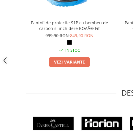
Camasi
Pantaloni
Pantaloni cu pieptar
Pantofi de protectie S1P cu bombeu de
Pant
Hanorace
carbon si inchidere BOAÂ® Fit
Jachete
999,90 RON
849,90 RON
Impermeabile
Veste
IN STOC
Reflectorizante
VEZI VARIANTE
Incaltaminte
Incaltaminte de lucru si protectie
Incaltaminte de oras si munte
Echipamente medicale
DE
Manusi de protectie
Accesorii pentru protectia capului
Casti de protectie
Antifoane
Ochelari de protectie si viziere