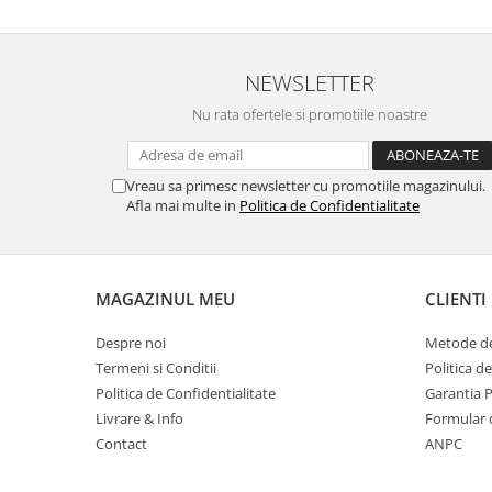
Table magnetice (whiteboard-uri)
Electronice si accesorii tech
Gadgeturi mobile
NEWSLETTER
Securitate digitala
Nu rata ofertele si promotiile noastre
Adaptoare de calatorie
Baterii si acumulatori
Vreau sa primesc newsletter cu promotiile magazinului.
Cabluri si conectivitate
Afla mai multe in
Politica de Confidentialitate
Incarcatoare wireless
Incarcatoare cu fir si auto
MAGAZINUL MEU
CLIENTI
Ceasuri smart - Smartwatch
Baterii externe - Powerbanks
Despre noi
Metode de
Termeni si Conditii
Politica d
Accesorii localizare (FindMy)
Politica de Confidentialitate
Garantia 
Cartuse, tonere, consumabile PC
Livrare & Info
Formular 
Standuri PC si suporturi
Contact
ANPC
ergonomice