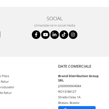
SOCIAL
Urmareste-ne in social media
DATE COMERCIALE
 Plata
Brand Distribution Group
SRL
e Retur
J2000000604084
Produselor
RO13186127
de Retur
Strada Ciceu 1A
Brasov, Brasov