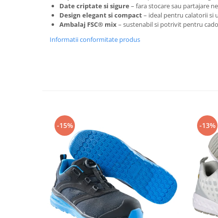
Articole pentru rufe, casa,
Date criptate si sigure
– fara stocare sau partajare n
geamuri, mobila
Design elegant si compact
– ideal pentru calatorii si u
Ambalaj FSC® mix
– sustenabil si potrivit pentru cad
Articole pentru birou, suprafete,
pardoseli
Informatii conformitate produs
Intretinere si odorizante masina
Saci de gunoi
Accesorii pentru curatenie
Tipografie si stampile
Formulare tipizate
-15%
-13%
Caiete si blocnotesuri
personalizate
Stampile, tusiere si tus
Protectia muncii si Imbracaminte
Imbracaminte
Tricouri
Bluze & Pulovere