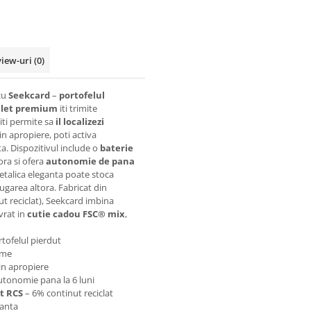
view-uri
(0)
 cu
Seekcard
–
portofelul
llet premium
iti trimite
 iti permite sa
il localizezi
in apropiere, poti activa
ta. Dispozitivul include o
baterie
ora si ofera
autonomie de pana
metalica eleganta poate stoca
ugarea altora. Fabricat din
t reciclat), Seekcard imbina
ivrat in
cutie cadou FSC® mix
,
rtofelul pierdut
ume
in apropiere
autonomie pana la 6 luni
at RCS
– 6% continut reciclat
ranta