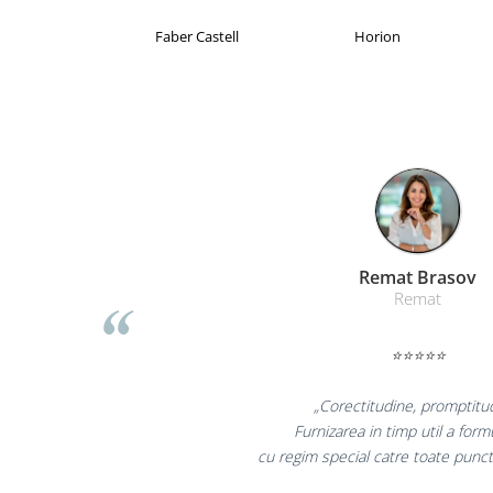
Masti de protectie respiratorie
Brand Product UP
Colorissimo
Sepci, caciuli si esarfe
Pachete promotionale
Accesorii pentru protectia muncii
Sosete de lucru
Branturi
Diverse accesorii
Articole de unica folosinta
Copii - tricouri si hanorace
Liamed Brasov
Liamed
Comunicare si prezentare
Flipchart-uri
⭐⭐⭐⭐⭐
Ecrane Interactive
Sisteme de afisare
„Promotionalele sunt min
colegii mei au fost foarte in
Ecrane de proiectie
la fel si clientii nostri
Accesorii prezentare