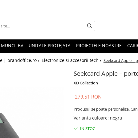
 MUNCII BV
UNITATE PROTEJATA
PROIECTELE NOASTRE
CARI
le | brandoffice.ro /
Electronice si accesorii tech /
Seekcard Apple – po
Seekcard Apple – portof
XD Collection
279,51 RON
Produsul se poate personaliza. Can
Varianta culoare
:
negru
IN STOC