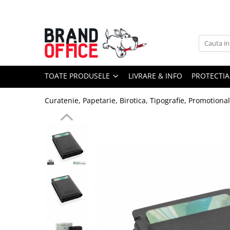
Toate Produsele
Unitate Protejata - PRODUCTIE
Hartie copiator si produse
TOATE PRODUSELE
LIVRARE & INFO
PROTECTIA
tipografice
Produse consumabile din hartie
Curatenie, Papetarie, Birotica, Tipografie, Promotiona
Detergenti si dezinfectanti
Formulare tipizate
Saci menajeri (Unitate Protejata)
Agende, calendare si organizatoare
Agende personalizabile
Organizatoare business
Birotica si papetarie
Hartie si articole din hartie