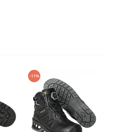
-11%
-14%