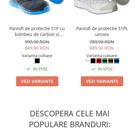
Pantofi de protectie S1P cu
Pantofi de protectie S1PL
bombeu de carbon si
unisex
inchidere BOAÂ® Fit
999,90 RON
789,90 RON
849,90 RON
689,90 RON
Varianta culoare:
Varianta culoare:
IN STOC
IN STOC
VEZI VARIANTE
VEZI VARIANTE
DESCOPERA CELE MAI
POPULARE BRANDURI: