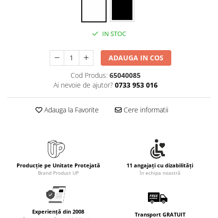
IN STOC
ADAUGA IN COS
Cod Produs:
65040085
Ai nevoie de ajutor?
0733 953 016
Adauga la Favorite
Cere informatii
Producție pe Unitate Protejată
11 angajați cu dizabilități
Brand Product UP
în echipa noastră
Experiență din 2008
Transport GRATUIT