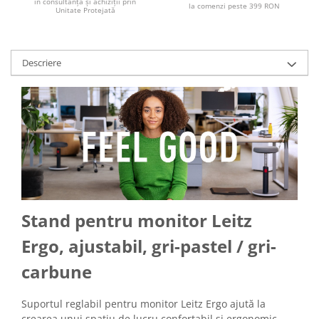
în consultanță și achiziții prin
la comenzi peste 399 RON
Unitate Protejată
Descriere
Stand pentru monitor Leitz
Ergo, ajustabil, gri-pastel / gri-
carbune
Suportul reglabil pentru monitor Leitz Ergo ajută la
crearea unui spațiu de lucru confortabil și ergonomic