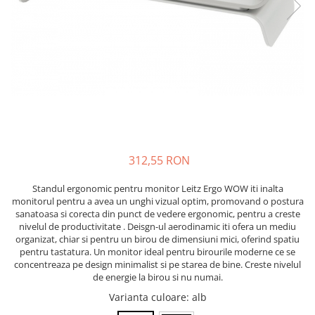
Pixuri cu gel
ergonomice
Echipamente medicale
Stilouri
Suporturi si huse telefoane &
Seturi de scris Premium
Manusi de protectie
tablete
Instrumente de scris eco
Accesorii pentru protectia capului
Periferice PC si accesorii
Creioane mecanice si grafit
Ergnonomice
Casti de protectie
Rollere
Antifoane
Audio
Finelinere
Ochelari de protectie si viziere
Boxe portabile
Textmarkere
Masti de protectie respiratorie
Casti
Markere diverse
Sepci, caciuli si esarfe
312,55 RON
Carioci si creioane colorate
Pachete promotionale
Rezerve instrumente scris
Standul ergonomic pentru monitor Leitz Ergo WOW iti inalta
Accesorii pentru protectia muncii
monitorul pentru a avea un unghi vizual optim, promovand o postura
Tavite documente si suporturi
sanatoasa si corecta din punct de vedere ergonomic, pentru a creste
Sosete de lucru
Ascutitori, radiere, agrafe
nivelul de productivitate . Deisgn-ul aerodinamic iti ofera un mediu
Branturi
organizat, chiar si pentru un birou de dimensiuni mici, oferind spatiu
Foarfece pentru birou
pentru tastatura. Un monitor ideal pentru birourile moderne ce se
Diverse accesorii
concentreaza pe design minimalist si pe starea de bine. Creste nivelul
Articole de unica folosinta
de energie la birou si nu numai.
Copii - tricouri si hanorace
Varianta culoare
: alb