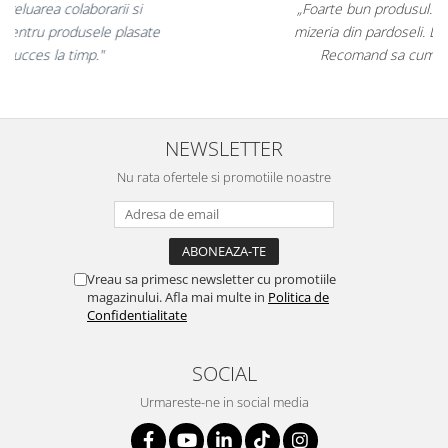
„Corectitudine, promptitudine!
Furnizarea in timp util a formularelor
cu regim special catre toate punctele din tara!"
NEWSLETTER
Nu rata ofertele si promotiile noastre
Vreau sa primesc newsletter cu promotiile
magazinului. Afla mai multe in
Politica de
Confidentialitate
SOCIAL
Urmareste-ne in social media