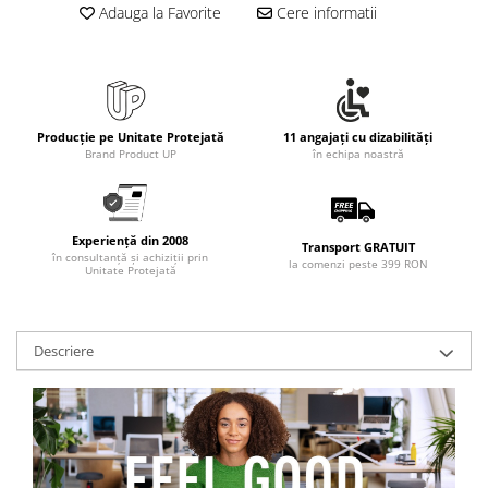
Adauga la Favorite
Cere informatii
Producție pe Unitate Protejată
11 angajați cu dizabilități
Brand Product UP
în echipa noastră
Experiență din 2008
Transport GRATUIT
în consultanță și achiziții prin
la comenzi peste 399 RON
Unitate Protejată
Descriere