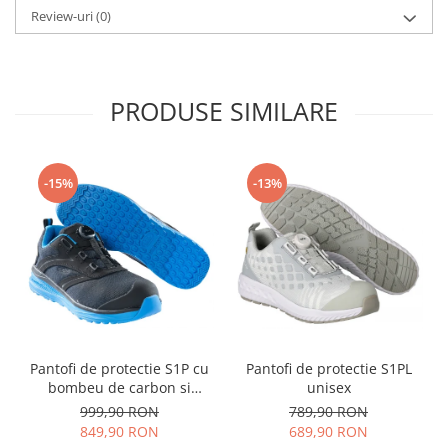
Review-uri
(0)
PRODUSE SIMILARE
-15%
-13%
Pantofi de protectie S1P cu
Pantofi de protectie S1PL
bombeu de carbon si
unisex
inchidere BOAÂ® Fit
999,90 RON
789,90 RON
849,90 RON
689,90 RON