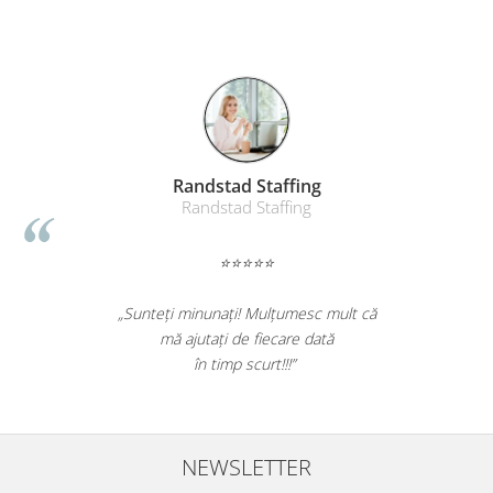
Liamed Brasov
Liamed
⭐⭐⭐⭐⭐
„Promotionalele sunt minunate,
colegii mei au fost foarte incantati,
la fel si clientii nostri!”
NEWSLETTER