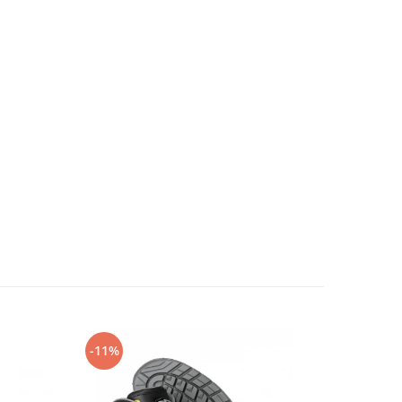
-11%
-14%