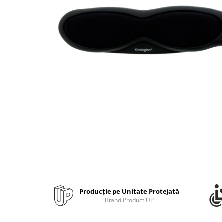
Bibliorafturi, caiete mecanice,
separatoare
Capsatoare, capse si perforatoare
Caiete si blocnotesuri
Dosare, folii protectie si mape
Accesorii diverse pentru birou
Etichetare si ambalare
Arhivare si depozitare
Instrumente de scris
Pixuri de plastic
Pixuri metalice
Pixuri cu gel
Stilouri
Seturi de scris Premium
Producție pe Unitate Protejată
Instrumente de scris eco
Brand Product UP
Creioane mecanice si grafit