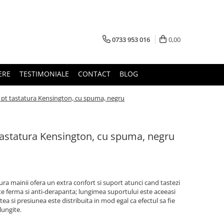
0733 953 016
0,00
ERE
TESTIMONIALE
CONTACT
BLOG
 pt tastatura Kensington, cu spuma, negru
tastatura Kensington, cu spuma, negru
a mainii ofera un extra confort si suport atunci cand tastezi
ste ferma si anti-derapanta; lungimea suportului este aceeasi
ea si presiunea este distribuita in mod egal ca efectul sa fie
lungite.