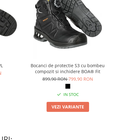
PL
Bocanci de protectie S3 cu bombeu
Pa
compozit si inchidere BOA® Fit
N
69
899,90 RON
799,90 RON
IN STOC
VEZI VARIANTE
RI: