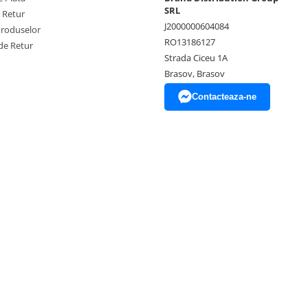
SRL
e Retur
J2000000604084
Produselor
RO13186127
de Retur
Strada Ciceu 1A
Brasov, Brasov
Contacteaza-ne