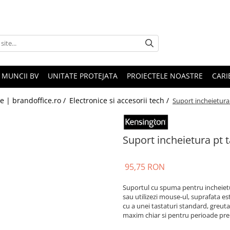
 MUNCII BV
UNITATE PROTEJATA
PROIECTELE NOASTRE
CARI
le | brandoffice.ro /
Electronice si accesorii tech /
Suport incheietura
Suport incheietura pt 
95,75 RON
Suportul cu spuma pentru incheietur
sau utilizezi mouse-ul, suprafata e
cu a unei tastaturi standard, greutat
maxim chiar si pentru perioade pre