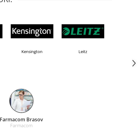
Kensington
Leitz
Rexel
acom Brasov
Farmacom