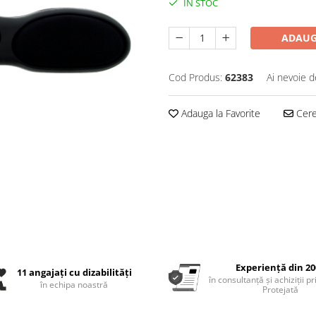
IN STOC
ADAUG
Cod Produs:
62383
Ai nevoie d
Adauga la Favorite
Cere 
Experiență din 20
11 angajați cu dizabilități
în consultanță și achiziții p
în echipa noastră
Protejată