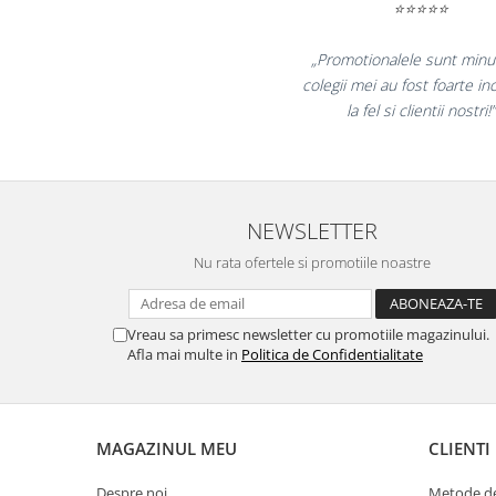
⭐⭐⭐⭐⭐
Masti de protectie respiratorie
Sepci, caciuli si esarfe
„Promotionalele sunt minunate,
Pachete promotionale
colegii mei au fost foarte incantati,
la fel si clientii nostri!”
Accesorii pentru protectia muncii
Sosete de lucru
Branturi
Diverse accesorii
NEWSLETTER
Articole de unica folosinta
Nu rata ofertele si promotiile noastre
Copii - tricouri si hanorace
Comunicare si prezentare
Flipchart-uri
Vreau sa primesc newsletter cu promotiile magazinului.
Afla mai multe in
Politica de Confidentialitate
Ecrane Interactive
Sisteme de afisare
Ecrane de proiectie
MAGAZINUL MEU
CLIENTI
Accesorii prezentare
Despre noi
Metode de