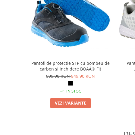
Articole pentru rufe, casa,
geamuri, mobila
Articole pentru birou, suprafete,
pardoseli
Intretinere si odorizante masina
Saci de gunoi
Accesorii pentru curatenie
Tipografie si stampile
Pantofi de protectie S1P cu bombeu de
Pant
carbon si inchidere BOAÂ® Fit
Formulare tipizate
999,90 RON
849,90 RON
Caiete si blocnotesuri
personalizate
IN STOC
Stampile, tusiere si tus
VEZI VARIANTE
Protectia muncii si Imbracaminte
Imbracaminte
Tricouri
Bluze & Pulovere
DE