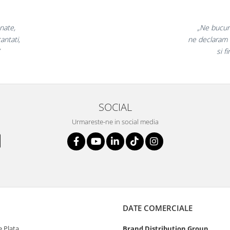
„Ne bucuram pent
ne declaram multum
si finaliza
SOCIAL
Urmareste-ne in social media
DATE COMERCIALE
 Plata
Brand Distribution Group