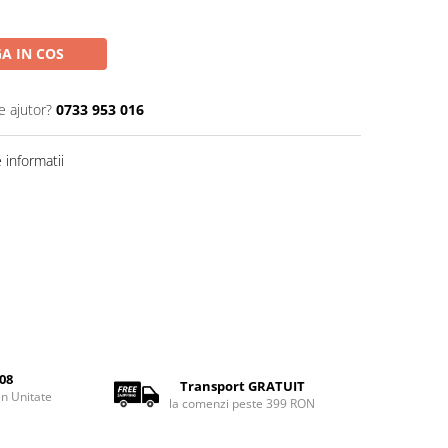
A IN COS
e ajutor?
0733 953 016
informatii
08
Transport GRATUIT
rin Unitate
la comenzi peste 399 RON