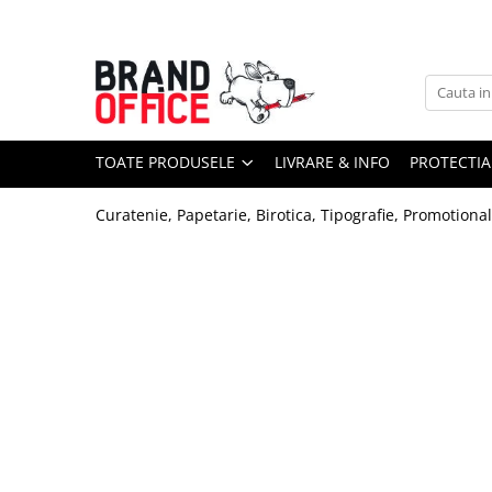
Toate Produsele
Unitate Protejata - PRODUCTIE
Hartie copiator si produse
TOATE PRODUSELE
LIVRARE & INFO
PROTECTIA
tipografice
Produse consumabile din hartie
Curatenie, Papetarie, Birotica, Tipografie, Promotiona
Detergenti si dezinfectanti
Formulare tipizate
Saci menajeri (Unitate Protejata)
Agende, calendare si organizatoare
Agende personalizabile
Organizatoare business
Birotica si papetarie
Hartie si articole din hartie