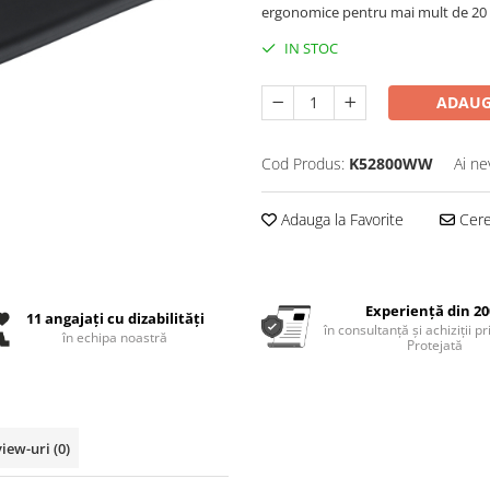
ergonomice pentru mai mult de 20 
IN STOC
ADAUG
Cod Produs:
K52800WW
Ai ne
Adauga la Favorite
Cere 
Experiență din 20
11 angajați cu dizabilități
în consultanță și achiziții p
în echipa noastră
Protejată
view-uri
(0)