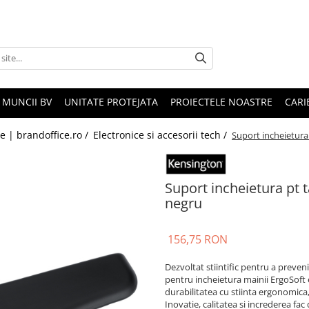
 MUNCII BV
UNITATE PROTEJATA
PROIECTELE NOASTRE
CARI
le | brandoffice.ro /
Electronice si accesorii tech /
Suport incheietura
Suport incheietura pt 
negru
156,75 RON
Dezvoltat stiintific pentru a preven
pentru incheietura mainii ErgoSoft
durabilitatea cu stiinta ergonomica
Inovatie, calitatea si increderea fa