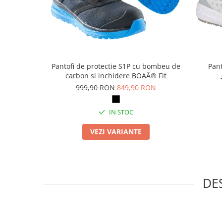
Articole pentru rufe, casa,
geamuri, mobila
Articole pentru birou, suprafete,
pardoseli
Intretinere si odorizante masina
Pantofi de protectie S1P cu bombeu de
Pant
Saci de gunoi
carbon si inchidere BOAÂ® Fit
Accesorii pentru curatenie
999,90 RON
849,90 RON
Tipografie si stampile
IN STOC
Formulare tipizate
Caiete si blocnotesuri
VEZI VARIANTE
personalizate
Stampile, tusiere si tus
Protectia muncii si Imbracaminte
DE
Imbracaminte
Tricouri
Bluze & Pulovere