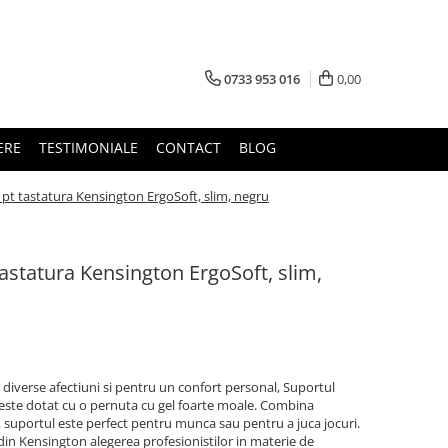
0733 953 016
0,00
ERE
TESTIMONIALE
CONTACT
BLOG
 pt tastatura Kensington ErgoSoft, slim, negru
tastatura Kensington ErgoSoft, slim,
i diverse afectiuni si pentru un confort personal, Suportul
 este dotat cu o pernuta cu gel foarte moale. Combina
, suportul este perfect pentru munca sau pentru a juca jocuri.
c din Kensington alegerea profesionistilor in materie de