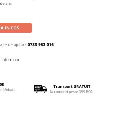
de ani.
A IN COS
voie de ajutor?
0733 953 016
informatii
08
Transport GRATUIT
rin Unitate
la comenzi peste 399 RON