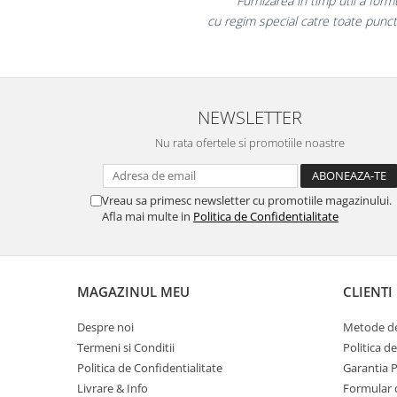
colegii mei au fost foart
Masti de protectie respiratorie
la fel si clientii no
Sepci, caciuli si esarfe
Pachete promotionale
Accesorii pentru protectia muncii
NEWSLETTER
Sosete de lucru
Branturi
Nu rata ofertele si promotiile noastre
Diverse accesorii
Articole de unica folosinta
Vreau sa primesc newsletter cu promotiile magazinului.
Copii - tricouri si hanorace
Afla mai multe in
Politica de Confidentialitate
Comunicare si prezentare
Flipchart-uri
MAGAZINUL MEU
CLIENTI
Ecrane Interactive
Sisteme de afisare
Despre noi
Metode de
Ecrane de proiectie
Termeni si Conditii
Politica d
Politica de Confidentialitate
Garantia 
Accesorii prezentare
Livrare & Info
Formular 