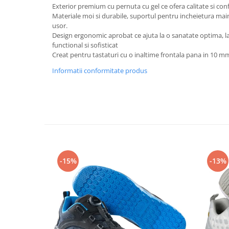
Rollere
Exterior premium cu pernuta cu gel ce ofera calitate si conf
Materiale moi si durabile, suportul pentru incheietura mainii
Finelinere
usor.
Textmarkere
Design ergonomic aprobat ce ajuta la o sanatate optima, la 
Markere diverse
functional si sofisticat
Creat pentru tastaturi cu o inaltime frontala pana in 10 m
Carioci si creioane colorate
Rezerve instrumente scris
Informatii conformitate produs
Tavite documente si suporturi
Ascutitori, radiere, agrafe
Foarfece pentru birou
Curatenie si igiena
Produse Antibacteriene
Articole pentru baie
-15%
-13%
Articole pentru bucatarie
Maturi, mopuri si galeti
Hartie igienica, prosoape hartie si
dispensere