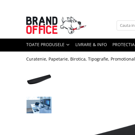
Toate Produsele
Unitate Protejata - PRODUCTIE
Hartie copiator si produse
TOATE PRODUSELE
LIVRARE & INFO
PROTECTIA
tipografice
Produse consumabile din hartie
Curatenie, Papetarie, Birotica, Tipografie, Promotiona
Detergenti si dezinfectanti
Formulare tipizate
Saci menajeri (Unitate Protejata)
Agende, calendare si organizatoare
Agende personalizabile
Organizatoare business
Birotica si papetarie
Hartie si articole din hartie