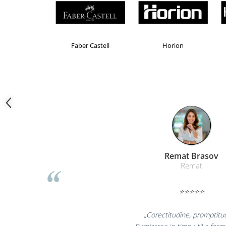
Camasi
Pantaloni
Pantaloni cu pieptar
Hanorace
Brand Product UP
Colorissimo
EKOM
Jachete
Impermeabile
Veste
Reflectorizante
Incaltaminte
Incaltaminte de lucru si protectie
Incaltaminte de oras si munte
Echipamente medicale
Liamed Bras
Manusi de protectie
Liamed
Accesorii pentru protectia capului
⭐⭐⭐⭐⭐
Casti de protectie
Antifoane
„Promotionalele sunt 
Ochelari de protectie si viziere