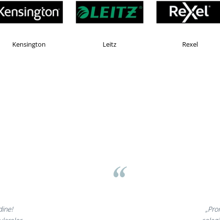
AX
Esselte
Faber Castell
ov
minunate,
„Ne b