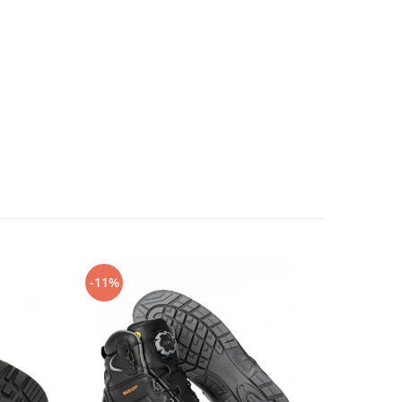
-11%
-14%