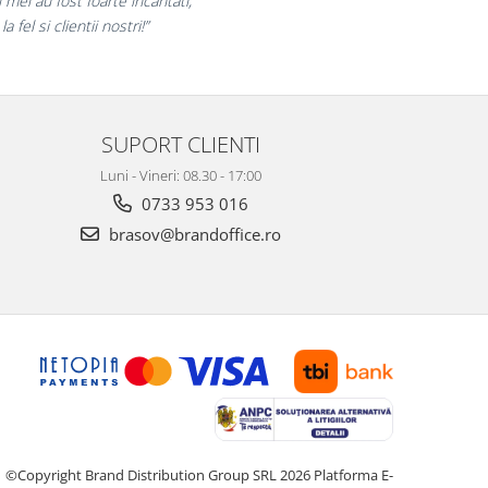
ram multumiti pentru produsele plasate
si finalizate cu succes la timp."
SUPORT CLIENTI
Luni - Vineri: 08.30 - 17:00
0733 953 016
brasov@brandoffice.ro
©Copyright Brand Distribution Group SRL 2026
Platforma E-