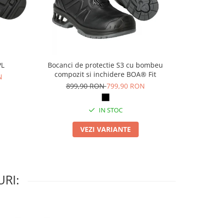
PL
Bocanci de protectie S3 cu bombeu
Pa
compozit si inchidere BOA® Fit
N
69
899,90 RON
799,90 RON
IN STOC
VEZI VARIANTE
RI: