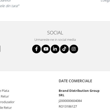
e incantati,
ne decla
stri!”
SOCIAL
Urmareste-ne in social media
DATE COMERCIALE
 Plata
Brand Distribution Group
SRL
e Retur
J2000000604084
Produselor
RO13186127
de Retur