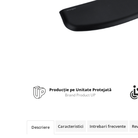
Bibliorafturi, caiete mecanice,
separatoare
Capsatoare, capse si perforatoare
Caiete si blocnotesuri
Dosare, folii protectie si mape
Accesorii diverse pentru birou
Etichetare si ambalare
Arhivare si depozitare
Instrumente de scris
Pixuri de plastic
Producție pe Unitate Protejată
Pixuri metalice
Brand Product UP
Pixuri cu gel
Stilouri
Seturi de scris Premium
Instrumente de scris eco
Caracteristici
Intrebari frecvente
Re
Descriere
Creioane mecanice si grafit