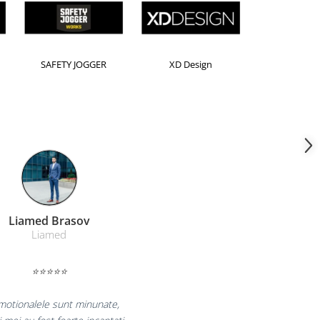
Horion
Kensington
Leitz
Farmacom Brasov
Farmacom
⭐⭐⭐⭐⭐
ucuram pentru reluarea colaborarii si