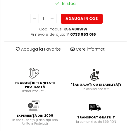
Foarfece pentru birou
In stoc
Diverse accesorii
Articole de unica folosinta
ADAUGA IN COS
Copii - tricouri si hanorace
Cod Produs:
K55408WW
Ai nevoie de ajutor?
0733 953 016
Adauga la Favorite
Cere informatii
PRODUCȚIE PE UNITATE
11 ANGAJAȚI CU DIZABILITĂȚI
PROTEJATĂ
în echipa noastră
Brand Product UP
EXPERIENȚĂ DIN 2008
TRANSPORT GRATUIT
în consultanță și achiziții prin
la comenzi peste 399 RON
Unitate Protejată