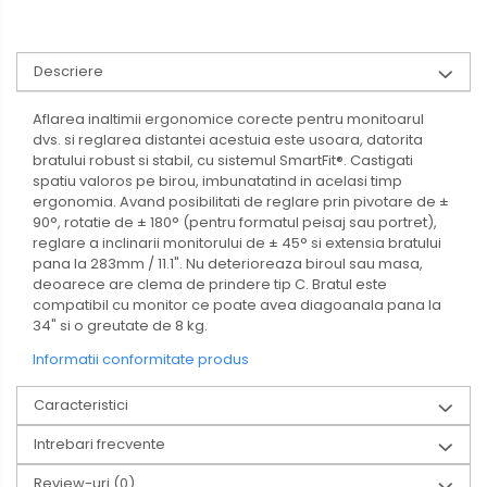
Descriere
Aflarea inaltimii ergonomice corecte pentru monitoarul
dvs. si reglarea distantei acestuia este usoara, datorita
bratului robust si stabil, cu sistemul SmartFit®. Castigati
spatiu valoros pe birou, imbunatatind in acelasi timp
ergonomia. Avand posibilitati de reglare prin pivotare de ±
90°, rotatie de ± 180° (pentru formatul peisaj sau portret),
reglare a inclinarii monitorului de ± 45° si extensia bratului
pana la 283mm / 11.1". Nu deterioreaza biroul sau masa,
deoarece are clema de prindere tip C. Bratul este
compatibil cu monitor ce poate avea diagoanala pana la
34" si o greutate de 8 kg.
Informatii conformitate produs
Caracteristici
Intrebari frecvente
Review-uri
(0)