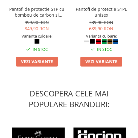
Pantofi de protectie S1P cu
Pantofi de protectie S1PL
bombeu de carbon si
unisex
inchidere BOAÂ® Fit
999,90 RON
789,90 RON
849,90 RON
689,90 RON
Varianta culoare:
Varianta culoare:
IN STOC
IN STOC
VEZI VARIANTE
VEZI VARIANTE
DESCOPERA CELE MAI
POPULARE BRANDURI: