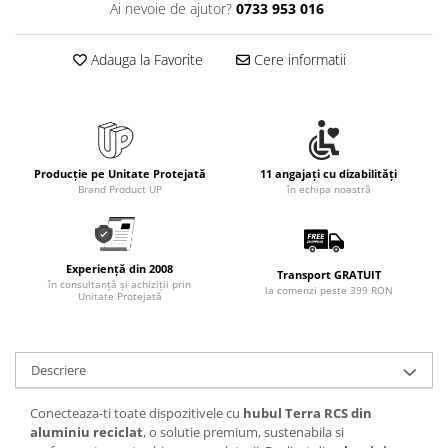
Ai nevoie de ajutor?
0733 953 016
Adauga la Favorite
Cere informatii
Producție pe Unitate Protejată
11 angajați cu dizabilități
Brand Product UP
în echipa noastră
Experiență din 2008
Transport GRATUIT
în consultanță și achiziții prin
la comenzi peste 399 RON
Unitate Protejată
Descriere
Conecteaza-ti toate dispozitivele cu
hubul Terra RCS din
aluminiu reciclat
, o solutie premium, sustenabila si