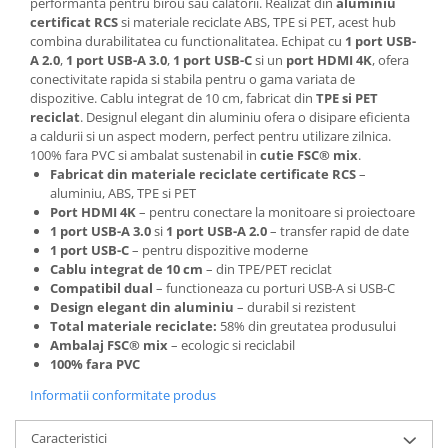
performanta pentru birou sau calatorii. Realizat din
aluminiu
certificat RCS
si materiale reciclate ABS, TPE si PET, acest hub
combina durabilitatea cu functionalitatea. Echipat cu
1 port USB-
A 2.0
,
1 port USB-A 3.0
,
1 port USB-C
si un
port HDMI 4K
, ofera
conectivitate rapida si stabila pentru o gama variata de
dispozitive. Cablu integrat de 10 cm, fabricat din
TPE si PET
reciclat
. Designul elegant din aluminiu ofera o disipare eficienta
a caldurii si un aspect modern, perfect pentru utilizare zilnica.
100% fara PVC si ambalat sustenabil in
cutie FSC® mix
.
Fabricat din materiale reciclate certificate RCS
–
aluminiu, ABS, TPE si PET
Port HDMI 4K
– pentru conectare la monitoare si proiectoare
1 port USB-A 3.0
si
1 port USB-A 2.0
– transfer rapid de date
1 port USB-C
– pentru dispozitive moderne
Cablu integrat de 10 cm
– din TPE/PET reciclat
Compatibil dual
– functioneaza cu porturi USB-A si USB-C
Design elegant din aluminiu
– durabil si rezistent
Total materiale reciclate:
58% din greutatea produsului
Ambalaj FSC® mix
– ecologic si reciclabil
100% fara PVC
Informatii conformitate produs
Caracteristici