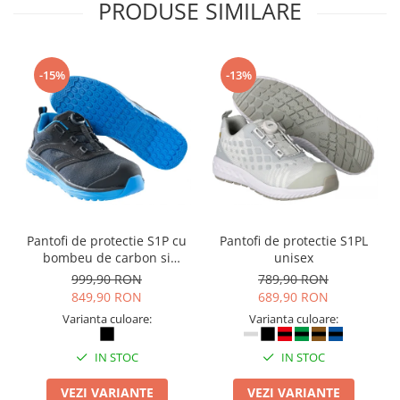
PRODUSE SIMILARE
-15%
-13%
Pantofi de protectie S1P cu
Pantofi de protectie S1PL
bombeu de carbon si
unisex
inchidere BOAÂ® Fit
999,90 RON
789,90 RON
849,90 RON
689,90 RON
Varianta culoare:
Varianta culoare:
IN STOC
IN STOC
VEZI VARIANTE
VEZI VARIANTE