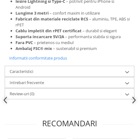
Iesire Lightning si Type-C
– potrivit pentru iPhone si
Android
Lungime 3 metri
– confort maxim in utilizare
Fabricat din materiale reciclate RCS
– aluminiu, TPE, ABS si
rPET
Cablu impletit din rPET certificat
– durabil si elegant
Suporta incarcare 5V/2A
– performanta stabila si sigura
Fara PVC
– prietenos cu mediul
Ambalaj FSC® mix
– sustenabil si premium
Informatii conformitate produs
Caracteristici
Intrebari frecvente
Review-uri
(0)
RECOMANDARI