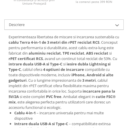
la comenzi peste 399 RON
Unitate Protejată
Descriere
Experimenteaza libertatea de miscare si incarcarea sustenabila cu
cablu Terra 4-in-1 de 3 metri din rPET reciclat RCS
. Conceput
pentru performanta si durabilitate, acest cablu extra-lung este
fabricat din
aluminiu reciclat
,
TPE reciclat
,
ABS reciclat
si
rPET certificat RCS
, avand un continut total reciclat de 53%. Cu
intrare duala USB-A si Type-C
si
iesire dubla Lightning si
Type-C
, cablul ofera
4 optiuni de incarcare
compatibile cu
toate dispozitivele moderne, inclusiv
iPhone, Android si alte
gadgeturi
. Cu o lungime impresionanta de
3 metri
, cablul
impletit din rPET certificat ofera flexibilitate maxima pentru
incarcarea confortabila in orice loc. Suporta
incarcare pana la
5V/2A
si este complet
PVC free
. Ambalat elegant in
cutie FSC®
mix
, este alegerea perfecta pentru utilizatorii care doresc un
accesoriu functional si ecologic.
Cablu 4-in-1
– incarcare universala pentru mai multe
dispozitive
Intrare duala USB-A si Type-C
– compatibilitate extinsa