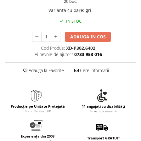
20 buc.
Varianta culoare
:
gri
IN STOC
ADAUGA IN COS
Cod Produs:
XD-P302.6402
Ai nevoie de ajutor?
0733 953 016
Adauga la Favorite
Cere informatii
Producție pe Unitate Protejată
11 angajați cu dizabilități
Brand Product UP
în echipa noastră
Experiență din 2008
Transport GRATUIT
în consultanță și achiziții prin