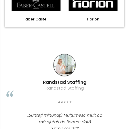
Faber Castell
Horion
Randstad Staffing
Randstad Staffing
⭐⭐⭐⭐⭐
„Sunteți minunați! Mulțumesc mult că
mă ajutați de fiecare dată
în timp scurt!!!”