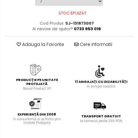
Foarfece pentru birou
Diverse accesorii
STOC EPUIZAT
Articole de unica folosinta
Cod Produs:
SJ-131873007
Copii - tricouri si hanorace
Ai nevoie de ajutor?
0733 953 016
Adauga la Favorite
Cere informatii
PRODUCȚIE PE UNITATE
11 ANGAJAȚI CU DIZABILITĂȚI
PROTEJATĂ
în echipa noastră
Brand Product UP
EXPERIENȚĂ DIN 2008
TRANSPORT GRATUIT
în consultanță și achiziții prin
la comenzi peste 399 RON
Unitate Protejată