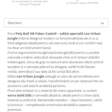
în consultanță și achiziții prin
Articole pentru rufe, casa,
la comenzi peste 399 RON
Unitate Protejată
geamuri, mobila
Articole pentru birou, suprafete,
pardoseli
Descriere
Intretinere si odorizante masina
Pixul
Poly Ball XB Faber-Castell – ediție specială Leo Urban
Saci de gunoi
Jungle
îmbină designul modern cu funcționalitatea de zi cu zi,
fiind alegerea ideală pentru cei care scriu mult și vor confort real,
Accesorii pentru curatenie
nu doar un instrument banal.
Tipografie si stampile
Forma ergonomică triunghiulară este gândită pentru o poziție
naturală a mâinii, reducând oboseala chiar și în timpul utilizării
Formulare tipizate
îndelungate. Zona de grip cu textură anti-alunecare oferă control
Caiete si blocnotesuri
excelent și o senzație plăcută la atingere, astfel încât fiecare
personalizate
notiță, semnătură sau idee să fie scrisă fără efort.
Ediția
Leo Urban Jungle
adaugă un plus de personalitate prin
Stampile, tusiere si tus
designul său fresh și urban, transformând un pix obișnuit într-un
accesoriu care iese în evidență pe birou.
Protectia muncii si Imbracaminte
Pixul este echipat cu o rezervă de mare capacitate, cu scriere
Imbracaminte
extra bold (XB)
și cerneală albastră, ideală pentru o linie clară,
intensă și uniformă. Elementele metalice – clipul rezistent, vârful
Tricouri
și butonul – completează construcția durabilă și aspectul
Bluze & Pulovere
premium.