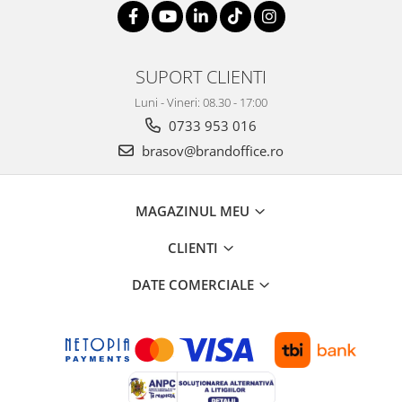
ergonomice
Masini de legat, indosariat si
accesorii
SUPORT CLIENTI
Protocol si HORECA
Apa si bauturi racoritoare
Luni - Vineri: 08.30 - 17:00
0733 953 016
Cafea, ceai, zahar, lapte
brasov@brandoffice.ro
Casa si bucatarie
Cani si pahare
Bucatarie si servire
MAGAZINUL MEU
Textile si confort pentru casa
CLIENTI
Decor si interior
DATE COMERCIALE
Seturi si accesorii pentru vin
Rucsacuri si articole de calatorie
Rucsacuri
Trollere, genti si accesorii de voiaj
Genti de umar si borsete