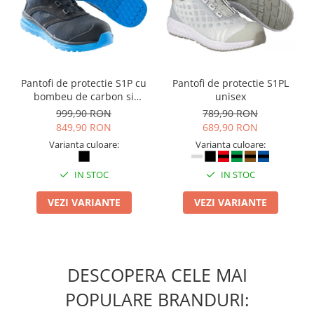
Masti de protectie respiratorie
Sepci, caciuli si esarfe
Pachete promotionale
Accesorii pentru protectia muncii
Pantofi de protectie S1P cu
Pantofi de protectie S1PL
Sosete de lucru
bombeu de carbon si
unisex
inchidere BOAÂ® Fit
Branturi
999,90 RON
789,90 RON
849,90 RON
689,90 RON
Diverse accesorii
Varianta culoare:
Varianta culoare:
Articole de unica folosinta
Copii - tricouri si hanorace
IN STOC
IN STOC
Comunicare si prezentare
VEZI VARIANTE
VEZI VARIANTE
Flipchart-uri
Ecrane Interactive
Sisteme de afisare
DESCOPERA CELE MAI
Ecrane de proiectie
POPULARE BRANDURI:
Accesorii prezentare