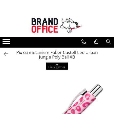
Toate Produsele
Unitate Protejata - PRODUCTIE
Hartie copiator si produse
tipografice
Produse consumabile din hartie
Pix cu mecanism Faber Castell Leo Urban
Detergenti si dezinfectanti
Jungle Poly Ball XB
Formulare tipizate
Saci menajeri (Unitate Protejata)
Agende, calendare si organizatoare
Agende personalizabile
Organizatoare business
Birotica si papetarie
Hartie si articole din hartie