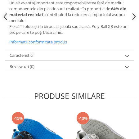
Camasi
Un alt avantaj important este responsabilitatea față de mediu:
componentele din plastic sunt realizate în proporție de
64% din
Pantaloni
material reciclat
, contribuind la reducerea impactului asupra
Pantaloni cu pieptar
mediului.
Hanorace
Fie că îl folosești la birou, la școală sau acasă, Poly Ball XB este un
pix pe care te poți baza zilnic.
Jachete
Impermeabile
Informatii conformitate produs
Veste
Caracteristici
Reflectorizante
Incaltaminte
Review-uri
(0)
Incaltaminte de lucru si protectie
Incaltaminte de oras si munte
Echipamente medicale
PRODUSE SIMILARE
Manusi de protectie
Accesorii pentru protectia capului
-15%
-13%
Casti de protectie
Antifoane
Ochelari de protectie si viziere