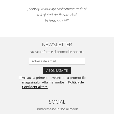
Suporturi si huse telefoane &
tablete
„Sunteți minunați! Mulțumesc mult că
Periferice PC si accesorii
mă ajutați de fiecare dată
Ergnonomice
în timp scurt!!!”
Audio
Boxe portabile
Casti
NEWSLETTER
Tehnica si mobilier pentru birou
Nu rata ofertele si promotiile noastre
Laminatoare
Folii laminare
Accesorii mobilier
Vreau sa primesc newsletter cu promotiile
Ghilotine și Trimmere
magazinului. Afla mai multe in
Politica de
Calculatoare de birou
Confidentialitate
Distrugatoare documente
SOCIAL
Cosuri de gunoi pentru birou
Urmareste-ne in social media
Scaune, birouri si produse