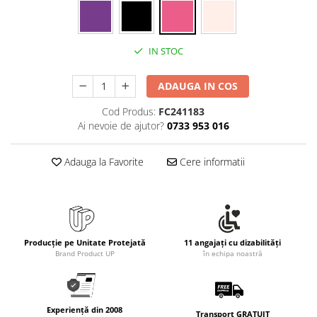
Rollere
Finelinere
Textmarkere
IN STOC
Markere diverse
Carioci si creioane colorate
ADAUGA IN COS
Rezerve instrumente scris
Cod Produs:
FC241183
Tavite documente si suporturi
Ai nevoie de ajutor?
0733 953 016
Ascutitori, radiere, agrafe
Foarfece pentru birou
Adauga la Favorite
Cere informatii
Curatenie si igiena
Produse Antibacteriene
Articole pentru baie
Producție pe Unitate Protejată
11 angajați cu dizabilități
Articole pentru bucatarie
Brand Product UP
în echipa noastră
Maturi, mopuri si galeti
Hartie igienica, prosoape hartie si
dispensere
Experiență din 2008
Transport GRATUIT