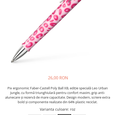
Bibliorafturi, caiete mecanice,
separatoare
Capsatoare, capse si perforatoare
Caiete si blocnotesuri
Dosare, folii protectie si mape
Accesorii diverse pentru birou
Etichetare si ambalare
Arhivare si depozitare
Instrumente de scris
Pixuri de plastic
Pixuri metalice
26,00 RON
Pixuri cu gel
Pix ergonomic Faber-Castell Poly Ball XB, ediție specială Leo Urban
Stilouri
Jungle, cu formă triunghiulară pentru confort maxim, grip anti-
Seturi de scris Premium
alunecare și rezervă de mare capacitate. Design modern, scriere extra
bold și componente realizate din 64% plastic reciclat.
Instrumente de scris eco
Varianta culoare
: roz
Creioane mecanice si grafit