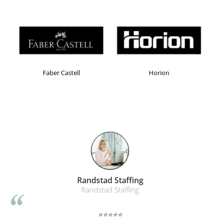
Table magnetice (whiteboard-uri)
Electronice si accesorii tech
Gadgeturi mobile
Securitate digitala
Adaptoare de calatorie
Faber Castell
Horion
Baterii si acumulatori
Cabluri si conectivitate
Incarcatoare wireless
Incarcatoare cu fir si auto
Ceasuri smart - Smartwatch
Baterii externe - Powerbanks
Accesorii localizare (FindMy)
Randstad Staffing
Cartuse, tonere, consumabile PC
Randstad Staffing
Standuri PC si suporturi
ergonomice
⭐⭐⭐⭐⭐