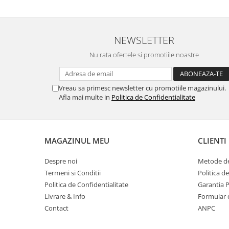
Masti de protectie respiratorie
Sepci, caciuli si esarfe
Pachete promotionale
NEWSLETTER
Accesorii pentru protectia muncii
Nu rata ofertele si promotiile noastre
Sosete de lucru
Branturi
Vreau sa primesc newsletter cu promotiile magazinului.
Diverse accesorii
Afla mai multe in
Politica de Confidentialitate
Articole de unica folosinta
Copii - tricouri si hanorace
Comunicare si prezentare
MAGAZINUL MEU
CLIENTI
Flipchart-uri
Despre noi
Metode de
Ecrane Interactive
Termeni si Conditii
Politica d
Sisteme de afisare
Politica de Confidentialitate
Garantia 
Livrare & Info
Formular 
Ecrane de proiectie
Contact
ANPC
Accesorii prezentare