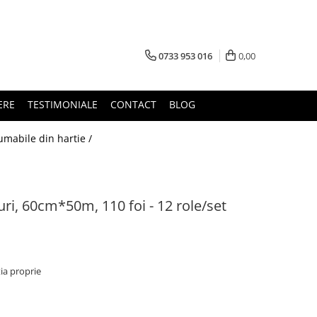
0733 953 016
0,00
ERE
TESTIMONIALE
CONTACT
BLOG
mabile din hartie /
uri, 60cm*50m, 110 foi - 12 role/set
ia proprie