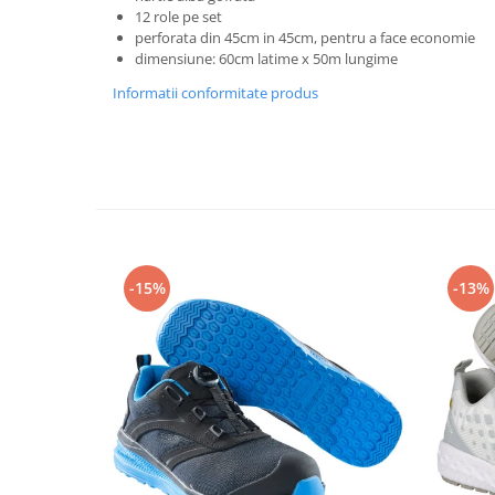
Rollere
12 role pe set
Finelinere
perforata din 45cm in 45cm, pentru a face economie
dimensiune: 60cm latime x 50m lungime
Textmarkere
Informatii conformitate produs
Markere diverse
Carioci si creioane colorate
Rezerve instrumente scris
Tavite documente si suporturi
Ascutitori, radiere, agrafe
Foarfece pentru birou
Curatenie si igiena
-15%
-13%
Produse Antibacteriene
Articole pentru baie
Articole pentru bucatarie
Maturi, mopuri si galeti
Hartie igienica, prosoape hartie si
dispensere