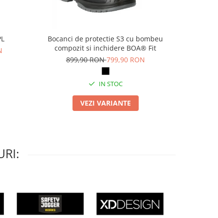
PL
Bocanci de protectie S3 cu bombeu
Pa
compozit si inchidere BOA® Fit
N
69
899,90 RON
799,90 RON
IN STOC
VEZI VARIANTE
RI: