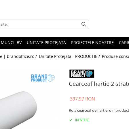
 MUNCII BV
UNITATE PROTEJATA
PROIECTELE NOASTRE
CARI
le | brandoffice.ro /
Unitate Protejata - PRODUCTIE /
Produse consu
Cearceaf hartie 2 strat
397,97 RON
Rola cearceaf de hartie, din product
IN STOC