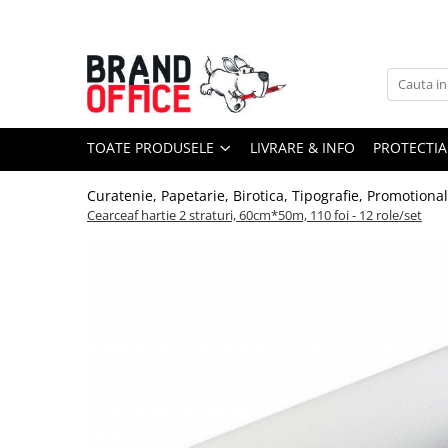
Toate Produsele
Unitate Protejata - PRODUCTIE
Hartie copiator si produse
TOATE PRODUSELE
LIVRARE & INFO
PROTECTIA
tipografice
Produse consumabile din hartie
Curatenie, Papetarie, Birotica, Tipografie, Promotiona
Detergenti si dezinfectanti
Cearceaf hartie 2 straturi, 60cm*50m, 110 foi - 12 role/set
Formulare tipizate
Saci menajeri (Unitate Protejata)
Agende, calendare si organizatoare
Agende personalizabile
Organizatoare business
Birotica si papetarie
Hartie si articole din hartie