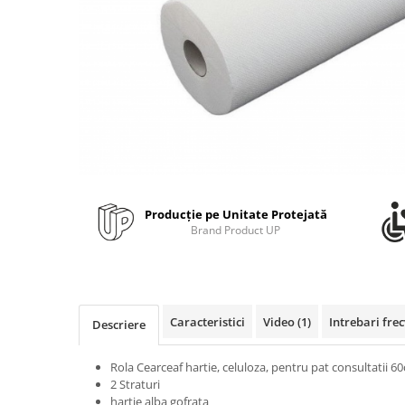
Bibliorafturi, caiete mecanice,
separatoare
Capsatoare, capse si perforatoare
Caiete si blocnotesuri
Dosare, folii protectie si mape
Accesorii diverse pentru birou
Etichetare si ambalare
Arhivare si depozitare
Producție pe Unitate Protejată
Instrumente de scris
Brand Product UP
Pixuri de plastic
Pixuri metalice
Pixuri cu gel
Stilouri
Caracteristici
Video
(1)
Intrebari fre
Descriere
Seturi de scris Premium
Instrumente de scris eco
Rola Cearceaf hartie, celuloza, pentru pat consultatii 
2 Straturi
Creioane mecanice si grafit
hartie alba gofrata