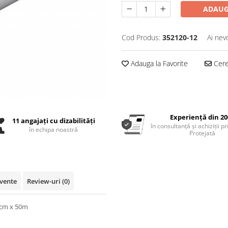
ADAUG
Cod Produs:
352120-12
Ai nev
Adauga la Favorite
Cere 
Experiență din 20
11 angajați cu dizabilități
în consultanță și achiziții p
în echipa noastră
Protejată
cvente
Review-uri
(0)
60cm x 50m