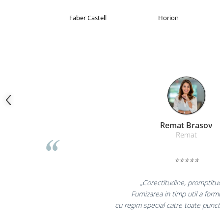
Camasi
Pantaloni
Brand Product UP
Colorissimo
EKOMA
Pantaloni cu pieptar
Hanorace
Jachete
Impermeabile
Veste
Reflectorizante
Incaltaminte
Incaltaminte de lucru si protectie
Liamed Bra
Incaltaminte de oras si munte
Liamed
Echipamente medicale
⭐⭐⭐⭐⭐
Manusi de protectie
Accesorii pentru protectia capului
„Promotionalele sunt
Casti de protectie
colegii mei au fost foar
Antifoane
la fel si clientii n
Ochelari de protectie si viziere