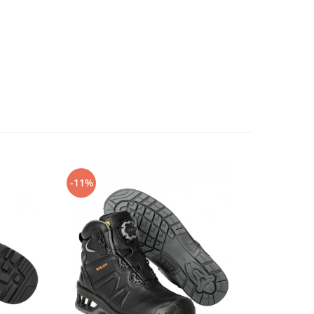
-11%
-14%