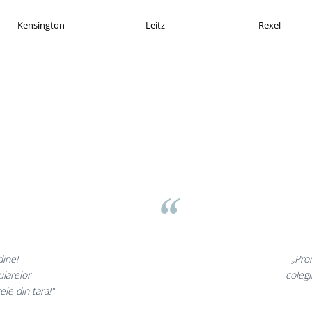
X
Esselte
Faber Castell
sov
 minunate,
„Ne 
te incantati,
ne decl
ostri!”