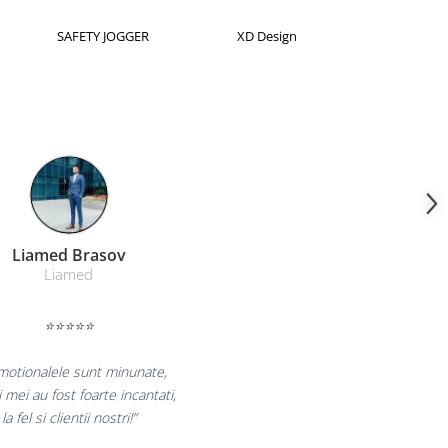
Horion
Kensington
Leitz
Farmacom Brasov
Farmacom
⭐⭐⭐⭐⭐
bucuram pentru reluarea colaborarii si
aram multumiti pentru produsele plasate
si finalizate cu succes la timp."