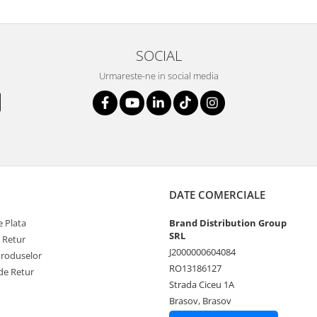
SOCIAL
Urmareste-ne in social media
DATE COMERCIALE
 Plata
Brand Distribution Group
SRL
e Retur
J2000000604084
Produselor
RO13186127
de Retur
Strada Ciceu 1A
Brasov, Brasov