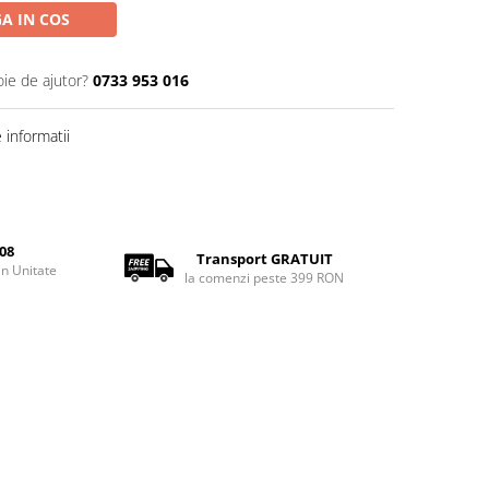
A IN COS
oie de ajutor?
0733 953 016
informatii
08
Transport GRATUIT
rin Unitate
la comenzi peste 399 RON