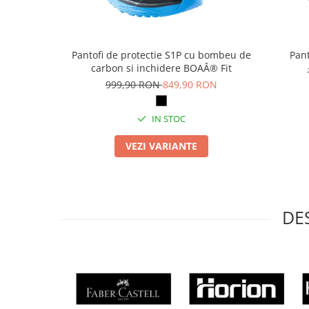
Articole pentru rufe, casa,
geamuri, mobila
Articole pentru birou, suprafete,
Pantofi de protectie S1P cu bombeu de
Pant
pardoseli
carbon si inchidere BOAÂ® Fit
Intretinere si odorizante masina
999,90 RON
849,90 RON
Saci de gunoi
IN STOC
Accesorii pentru curatenie
Tipografie si stampile
VEZI VARIANTE
Formulare tipizate
Caiete si blocnotesuri
personalizate
DE
Stampile, tusiere si tus
Protectia muncii si Imbracaminte
Imbracaminte
Tricouri
Bluze & Pulovere